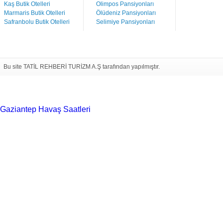
Kaş Butik Otelleri
Olimpos Pansiyonları
Marmaris Butik Otelleri
Ölüdeniz Pansiyonları
Safranbolu Butik Otelleri
Selimiye Pansiyonları
Bu site TATİL REHBERİ TURİZM A.Ş tarafından yapılmıştır.
Gaziantep Havaş Saatleri
Haartransplantatie Tilburg &
Turkije
Haartransplantatie Heerlen & Turkije
Haartransplantatie
Nijmegen & Turkije
Haartransplantatie Arnhem &
Turkije
Haartransplantatie Amersfoort &
Turkije
Haartransplantatie Zoetermeer &
Turkije
Haartransplantatie Zwolle & Turkije
Haartransplantatie
Maastricht & Turkije
Haartransplantatie Emmen &
Turkije
Haartransplantatie Ede & Turkije