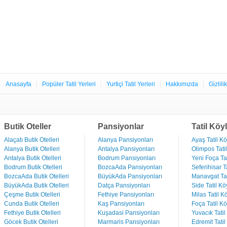
Anasayfa
Popüler Tatil Yerleri
Yurtiçi Tatil Yerleri
Hakkımızda
Gizlili
Butik Oteller
Pansiyonlar
Tatil Köyl
Alaçatı Butik Otelleri
Alanya Pansiyonları
Ayaş Tatil Kö
Alanya Butik Otelleri
Antalya Pansiyonları
Olimpos Tatil
Antalya Butik Otelleri
Bodrum Pansiyonları
Yeni Foça Tat
Bodrum Butik Otelleri
BozcaAda Pansiyonları
Seferihisar Ta
BozcaAda Butik Otelleri
BüyükAda Pansiyonları
Manavgat Tat
BüyükAda Butik Otelleri
Datça Pansiyonları
Side Tatil Kö
Çeşme Butik Otelleri
Fethiye Pansiyonları
Milas Tatil Kö
Cunda Butik Otelleri
Kaş Pansiyonları
Foça Tatil Kö
Fethiye Butik Otelleri
Kuşadasi Pansiyonları
Yuvacık Tatil
Göcek Butik Otelleri
Marmaris Pansiyonları
Edremit Tatil