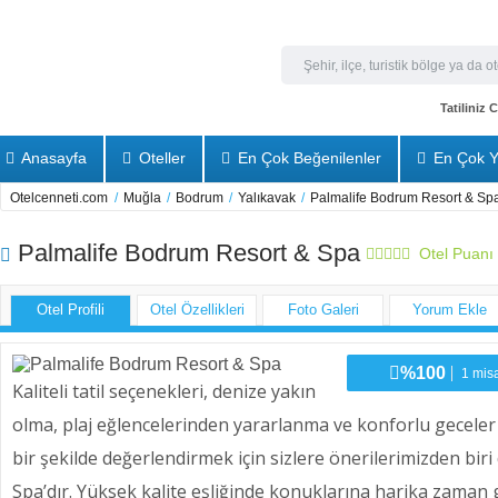
Tatiliniz
Anasayfa
Oteller
En Çok Beğenilenler
En Çok Y
Otelcenneti.com
/
Muğla
/
Bodrum
/
Yalıkavak
/
Palmalife Bodrum Resort & Sp
Palmalife Bodrum Resort & Spa
Otel Puanı
Otel Profili
Otel Özellikleri
Foto Galeri
Yorum Ekle
%100
1 misa
Kaliteli tatil seçenekleri, denize yakın
olma, plaj eğlencelerinden yararlanma ve konforlu geceler 
bir şekilde değerlendirmek için sizlere önerilerimizden biri
Spa’dır. Yüksek kalite eşliğinde konuklarına harika zaman 