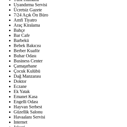
Uyandırma Servisi
Ücretsiz Gazete
7/24 Açık Ön Büro
Amfi Tiyatro
Araç Kiralama
Bahçe
Bar Cafe
Barbekü
Bebek Bakıcısı
Berber Kuaför
Buhar Odası
Business Center
Çamaşırhane
Çocuk Kulübü
Dağ Manzarası
Doktor
Eczane
Ek Yatak
Emanet Kasa
Engelli Odası
Hayvan Serbest
Güzellik Salonu
Havaalanı Servisi
Internet