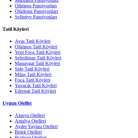
Marmaris Pansiyonları
Olimpos Pansiyonları
Ölüdeniz Pansiyonları
Selimiye Pansiyonları
Tatil Köyleri
Ayaş Tatil Köyleri
Olimpos Tatil Köyleri
Yeni Foça Tatil Köyleri
Seferihisar Tatil Köyleri
Manavgat Tatil Köyleri
Side Tatil Köyleri
Milas Tatil Köyleri
Foça Tatil Köyleri
Yuvacık Tatil Köyleri
Edremit Tatil Köyleri
Uygun Oteller
Alanya Otelleri
Antalya Otelleri
Ayder Yaylası Otelleri
Belek Otelleri
Bodrum Otelleri