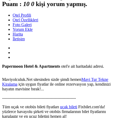
Puanı :
1
0
0
kişi yorum yapmış.
Otel Profili
Otel Özellikleri
Foto Galeri
Yorum Ekle
Harita
İletişim
Papermoon Hotel & Apartments
otel'e ait haritadaki adresi.
Maviyolculuk.Net sitesinden sizde şimdi hemen
Mavi Tur Tekne
Kiralama
için uygun fiyatlar ile online rezervasyon yap, kendinizi
hayatın mavisine bırak!...
This page can't load Google Maps correctly.
--------------------------------------------------------
OK
Do you own this website?
Tüm uçak ve otobüs bileti fiyatları
uçak bileti
Fixbilet.com'da!
yüzlerce havayolu şirketi ve otobüs firmalarının bilet fiyatlarını
karşılaştır ve en ucuz biletini hemen al!