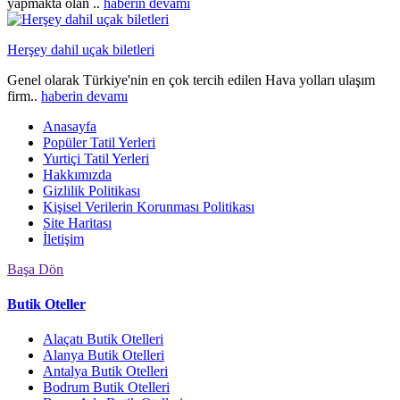
yapmakta olan ..
haberin devamı
Herşey dahil uçak biletleri
Genel olarak Türkiye'nin en çok tercih edilen Hava yolları ulaşım
firm..
haberin devamı
Anasayfa
Popüler Tatil Yerleri
Yurtiçi Tatil Yerleri
Hakkımızda
Gizlilik Politikası
Kişisel Verilerin Korunması Politikası
Site Haritası
İletişim
Başa Dön
Butik Oteller
Alaçatı Butik Otelleri
Alanya Butik Otelleri
Antalya Butik Otelleri
Bodrum Butik Otelleri