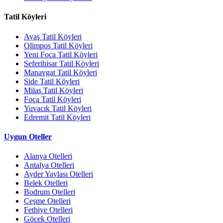
Tatil Köyleri
Ayaş Tatil Köyleri
Olimpos Tatil Köyleri
Yeni Foça Tatil Köyleri
Seferihisar Tatil Köyleri
Manavgat Tatil Köyleri
Side Tatil Köyleri
Milas Tatil Köyleri
Foça Tatil Köyleri
Yuvacık Tatil Köyleri
Edremit Tatil Köyleri
Uygun Oteller
Alanya Otelleri
Antalya Otelleri
Ayder Yaylası Otelleri
Belek Otelleri
Bodrum Otelleri
Çeşme Otelleri
Fethiye Otelleri
Göcek Otelleri