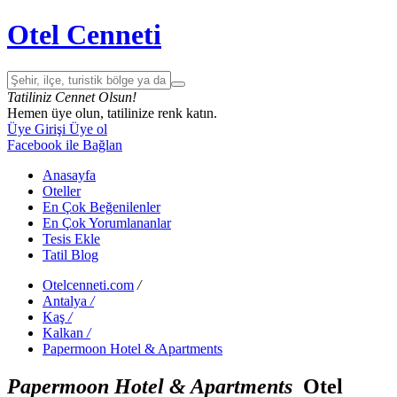
Otel Cenneti
Tatiliniz Cennet Olsun!
Hemen üye olun, tatilinize renk katın.
Üye Girişi
Üye ol
Facebook ile Bağlan
Anasayfa
Oteller
En Çok Beğenilenler
En Çok Yorumlananlar
Tesis Ekle
Tatil Blog
Otelcenneti.com
/
Antalya
/
Kaş
/
Kalkan
/
Papermoon Hotel & Apartments
Papermoon Hotel & Apartments
Otel