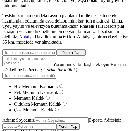
odalarında; havlu, klima, telefon, banyo, eşya dolabı, uydu yayını
bulunmaktadır.
Tesisimizin modern dekorasyon planlamaları ile desteklenerek
hazırlanılan odalarında eşya dolabı, mini bar, fön makinesi, klima,
uydu yayını ve televizyon bulunmaktadır. Phaselis Hill Resort plaj
paraşütü ve kano hizmetlerinden de yararlanmanıza fırsat sunan
otelimiz,
Antalya
Havalimanı’na 60 km. Antalya şehir merkezine ise
35 km. mesafede yer almaktadır.
Yorum Yap
Yorumunuza bir başlık ekleyin Bu tesisi
2-3 kelime ile özetle
( Harika bir tatildi )
Hiç Memnun Kalmadık
Pek Memnun Kalmadık
Memnun Kaldık
Oldukça Memnun Kaldık
Çok Memnun Kaldık
Adınız Soyadınız
E-posta Adresiniz
Yorum Yap