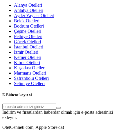
Alanya Otelleri
Antalya Otelleri
Ayder Yaylası Otelleri
Belek Otelleri
Bodrum Otelleri
Çeşme Otelleri
Fethiye Otelleri
Göcek Otelleri
İstanbul Otelleri
İzmir Otelleri
Kemer Otelleri
Kıbrıs Otelleri
Kuşadası Otelleri
Marmaris Otelleri
Safranbolu Otelleri
Selimiye Otelleri
E-Bültene kayıt ol
İndirim ve fırsatlardan haberdar olmak için e-posta adresinizi
ekleyin.
OtelCenneti.com, Apple Store'da!