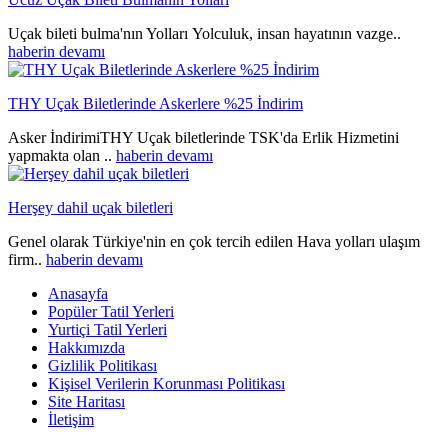
Uçak bileti bulma'nın Yolları Yolculuk, insan hayatının vazge..
haberin devamı
THY Uçak Biletlerinde Askerlere %25 İndirim
Asker İndirimiTHY Uçak biletlerinde TSK'da Erlik Hizmetini
yapmakta olan ..
haberin devamı
Herşey dahil uçak biletleri
Genel olarak Türkiye'nin en çok tercih edilen Hava yolları ulaşım
firm..
haberin devamı
Anasayfa
Popüler Tatil Yerleri
Yurtiçi Tatil Yerleri
Hakkımızda
Gizlilik Politikası
Kişisel Verilerin Korunması Politikası
Site Haritası
İletişim