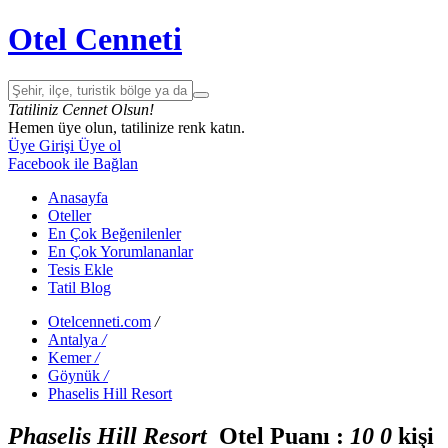
Otel Cenneti
Tatiliniz Cennet Olsun!
Hemen üye olun, tatilinize renk katın.
Üye Girişi
Üye ol
Facebook ile Bağlan
Anasayfa
Oteller
En Çok Beğenilenler
En Çok Yorumlananlar
Tesis Ekle
Tatil Blog
Otelcenneti.com
/
Antalya
/
Kemer
/
Göynük
/
Phaselis Hill Resort
Phaselis Hill Resort
Otel Puanı :
1
0
0
kişi