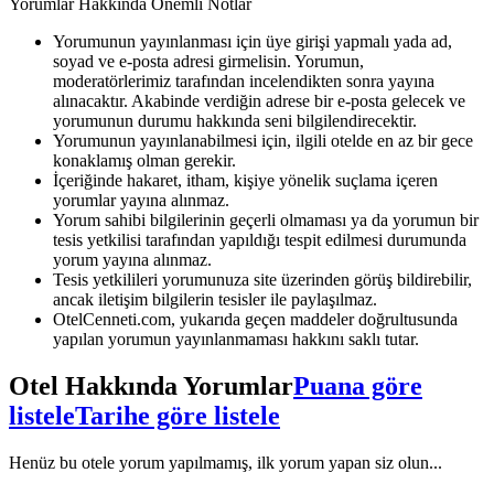
Yorumlar Hakkında Önemli Notlar
Yorumunun yayınlanması için üye girişi yapmalı yada ad,
soyad ve e-posta adresi girmelisin. Yorumun,
moderatörlerimiz tarafından incelendikten sonra yayına
alınacaktır. Akabinde verdiğin adrese bir e-posta gelecek ve
yorumunun durumu hakkında seni bilgilendirecektir.
Yorumunun yayınlanabilmesi için, ilgili otelde en az bir gece
konaklamış olman gerekir.
İçeriğinde hakaret, itham, kişiye yönelik suçlama içeren
yorumlar yayına alınmaz.
Yorum sahibi bilgilerinin geçerli olmaması ya da yorumun bir
tesis yetkilisi tarafından yapıldığı tespit edilmesi durumunda
yorum yayına alınmaz.
Tesis yetkilileri yorumunuza site üzerinden görüş bildirebilir,
ancak iletişim bilgilerin tesisler ile paylaşılmaz.
OtelCenneti.com, yukarıda geçen maddeler doğrultusunda
yapılan yorumun yayınlanmaması hakkını saklı tutar.
Otel Hakkında Yorumlar
Puana göre
listele
Tarihe göre listele
Henüz bu otele yorum yapılmamış, ilk yorum yapan siz olun...