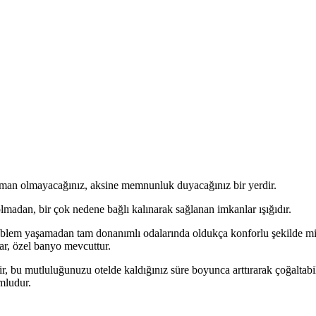
işman olmayacağınız, aksine memnunluk duyacağınız bir yerdir.
madan, bir çok nedene bağlı kalınarak sağlanan imkanlar ışığıdır.
lem yaşamadan tam donanımlı odalarında oldukça konforlu şekilde misafi
ar, özel banyo mevcuttur.
ilir, bu mutluluğunuzu otelde kaldığınız süre boyunca arttırarak çoğaltab
mludur.