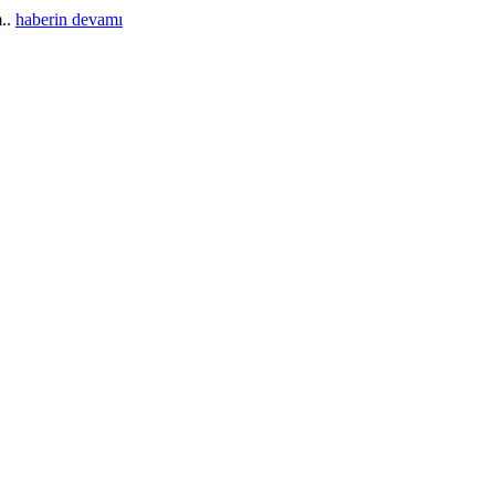
m..
haberin devamı