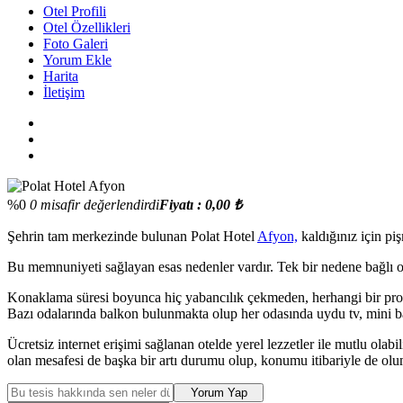
Otel Profili
Otel Özellikleri
Foto Galeri
Yorum Ekle
Harita
İletişim
%0
0 misafir değerlendirdi
Fiyatı : 0,00 ₺
Şehrin tam merkezinde bulunan Polat Hotel
Afyon,
kaldığınız için p
Bu memnuniyeti sağlayan esas nedenler vardır. Tek bir nedene bağlı ol
Konaklama süresi boyunca hiç yabancılık çekmeden, herhangi bir prob
Bazı odalarında balkon bulunmakta olup her odasında uydu tv, mini b
Ücretsiz internet erişimi sağlanan otelde yerel lezzetler ile mutlu olab
olan mesafesi de başka bir artı durumu olup, konumu itibariyle de olu
Yorum Yap