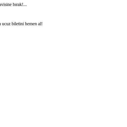
visine bırak!...
n ucuz biletini hemen al!