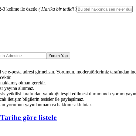
2-3 kelime ile özetle
( Harika bir tatildi )
Yorum Yap
ve e-posta adresi girmelisin. Yorumun, moderatörlerimiz tarafından ince
ektir.
onaklamış olman gerekir.
ar yayına alınmaz.
sis yetkilisi tarafından yapıldığı tespit edilmesi durumunda yorum yayı
ak iletişim bilgilerin tesisler ile paylaşılmaz.
an yorumun yayınlanmaması hakkını saklı tutar.
e
Tarihe göre listele