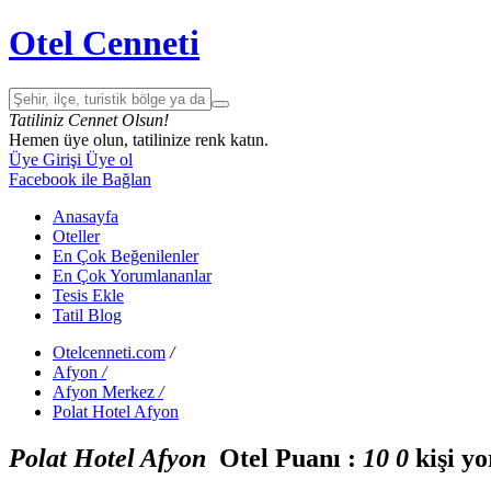
Otel Cenneti
Tatiliniz Cennet Olsun!
Hemen üye olun, tatilinize renk katın.
Üye Girişi
Üye ol
Facebook ile Bağlan
Anasayfa
Oteller
En Çok Beğenilenler
En Çok Yorumlananlar
Tesis Ekle
Tatil Blog
Otelcenneti.com
/
Afyon
/
Afyon Merkez
/
Polat Hotel Afyon
Polat Hotel Afyon
Otel Puanı :
1
0
0
kişi y