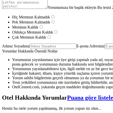
Yorumunuza bir başlık ekleyin Bu tesisi 
Hiç Memnun Kalmadık
Pek Memnun Kalmadık
Memnun Kaldık
Oldukça Memnun Kaldık
Çok Memnun Kaldık
Adınız Soyadınız
E-posta Adresiniz
Yorumlar Hakkında Önemli Notlar
Yorumunun yayınlanması için üye girişi yapmalı yada ad, soyad 
posta gelecek ve yorumunun durumu hakkında seni bilgilendirec
Yorumunun yayınlanabilmesi için, ilgili otelde en az bir gece k
İçeriğinde hakaret, itham, kişiye yönelik suçlama içeren yoruml
Yorum sahibi bilgilerinin geçerli olmaması ya da yorumun bir te
Tesis yetkilileri yorumunuza site üzerinden görüş bildirebilir, anc
OtelCenneti.com, yukarıda geçen maddeler doğrultusunda yapıl
Otel Hakkında Yorumlar
Puana göre listel
Henüz bu otele yorum yapılmamış, ilk yorum yapan siz olun...