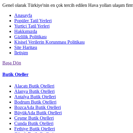
Genel olarak Türkiye'nin en çok tercih edilen Hava yolları ulaşım fir
Anasayfa
Popüler Tatil Yerleri
Yurtiçi Tatil Yerleri
Hakkımızda
Gizlilik Politikası
Kişisel Verilerin Korunması Politikası
Site Haritası
İletişim
Başa Dön
Butik Oteller
Alaçatı Butik Otelleri
Alanya Butik Otelleri
Antalya Butik Otelleri
Bodrum Butik Otelleri
BozcaAda Butik Otelleri
BüyükAda Butik Otelleri
Çeşme Butik Otelleri
Cunda Butik Otelleri
Fethiye Butik Otelleri