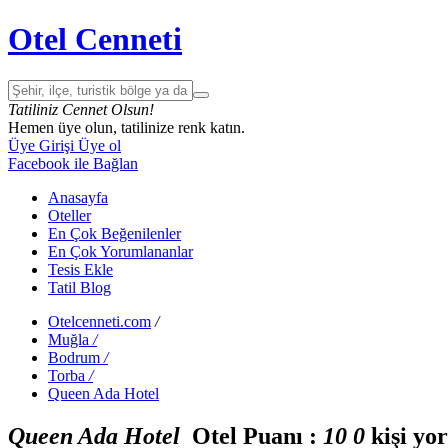
Otel Cenneti
Tatiliniz Cennet Olsun!
Hemen üye olun, tatilinize renk katın.
Üye Girişi
Üye ol
Facebook ile Bağlan
Anasayfa
Oteller
En Çok Beğenilenler
En Çok Yorumlananlar
Tesis Ekle
Tatil Blog
Otelcenneti.com
/
Muğla
/
Bodrum
/
Torba
/
Queen Ada Hotel
Queen Ada Hotel
Otel Puanı :
1
0
0
kişi yo