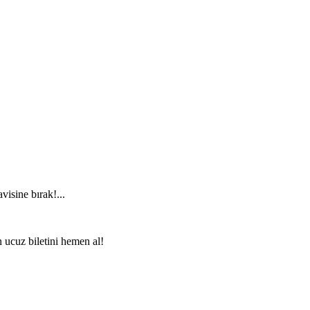
visine bırak!...
n ucuz biletini hemen al!