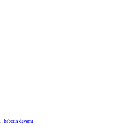
t..
haberin devamı