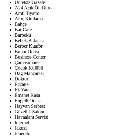
Ücretsiz Gazete
7/24 Açık Ön Büro
Amfi Tiyatro
Araç Kiralama
Bahçe
Bar Cafe
Barbekü
Bebek Bakıcısı
Berber Kuaför
Buhar Odası
Business Center
Çamaşırhane
Çocuk Kulübü
Dağ Manzarası
Doktor
Eczane
Ek Yatak
Emanet Kasa
Engelli Odası
Hayvan Serbest
Güzellik Salonu
Havaalanı Servisi
Internet
Jakuzi
Jeneratör