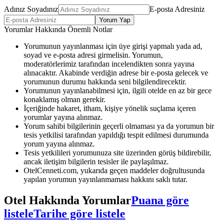
Adınız Soyadınız
E-posta Adresiniz
Yorum Yap
Yorumlar Hakkında Önemli Notlar
Yorumunun yayınlanması için üye girişi yapmalı yada ad,
soyad ve e-posta adresi girmelisin. Yorumun,
moderatörlerimiz tarafından incelendikten sonra yayına
alınacaktır. Akabinde verdiğin adrese bir e-posta gelecek ve
yorumunun durumu hakkında seni bilgilendirecektir.
Yorumunun yayınlanabilmesi için, ilgili otelde en az bir gece
konaklamış olman gerekir.
İçeriğinde hakaret, itham, kişiye yönelik suçlama içeren
yorumlar yayına alınmaz.
Yorum sahibi bilgilerinin geçerli olmaması ya da yorumun bir
tesis yetkilisi tarafından yapıldığı tespit edilmesi durumunda
yorum yayına alınmaz.
Tesis yetkilileri yorumunuza site üzerinden görüş bildirebilir,
ancak iletişim bilgilerin tesisler ile paylaşılmaz.
OtelCenneti.com, yukarıda geçen maddeler doğrultusunda
yapılan yorumun yayınlanmaması hakkını saklı tutar.
Otel Hakkında Yorumlar
Puana göre
listele
Tarihe göre listele