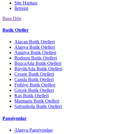
Site Haritası
İletişim
Başa Dön
Butik Oteller
Alaçatı Butik Otelleri
Alanya Butik Otelleri
Antalya Butik Otelleri
Bodrum Butik Otelleri
BozcaAda Butik Otelleri
BüyükAda Butik Otelleri
Çeşme Butik Otelleri
Cunda Butik Otelleri
Fethiye Butik Otelleri
Göcek Butik Otelleri
Kaş Butik Otelleri
Marmaris Butik Otelleri
Safranbolu Butik Otelleri
Pansiyonlar
Alanya Pansiyonları