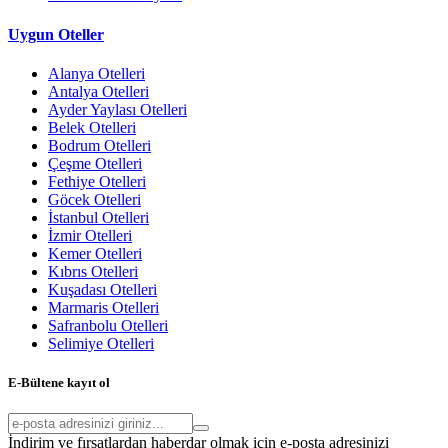
Uygun Oteller
Alanya Otelleri
Antalya Otelleri
Ayder Yaylası Otelleri
Belek Otelleri
Bodrum Otelleri
Çeşme Otelleri
Fethiye Otelleri
Göcek Otelleri
İstanbul Otelleri
İzmir Otelleri
Kemer Otelleri
Kıbrıs Otelleri
Kuşadası Otelleri
Marmaris Otelleri
Safranbolu Otelleri
Selimiye Otelleri
E-Bültene kayıt ol
İndirim ve fırsatlardan haberdar olmak için e-posta adresinizi