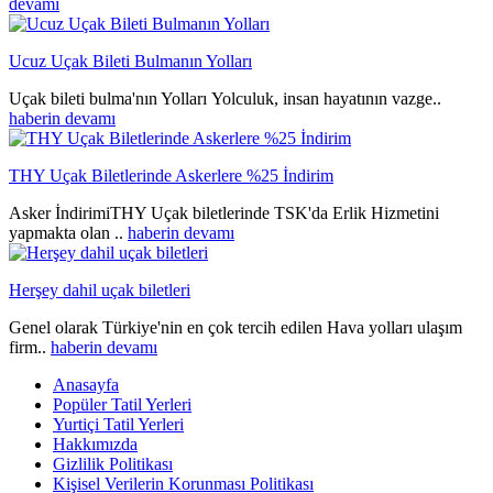
devamı
Ucuz Uçak Bileti Bulmanın Yolları
Uçak bileti bulma'nın Yolları Yolculuk, insan hayatının vazge..
haberin devamı
THY Uçak Biletlerinde Askerlere %25 İndirim
Asker İndirimiTHY Uçak biletlerinde TSK'da Erlik Hizmetini
yapmakta olan ..
haberin devamı
Herşey dahil uçak biletleri
Genel olarak Türkiye'nin en çok tercih edilen Hava yolları ulaşım
firm..
haberin devamı
Anasayfa
Popüler Tatil Yerleri
Yurtiçi Tatil Yerleri
Hakkımızda
Gizlilik Politikası
Kişisel Verilerin Korunması Politikası