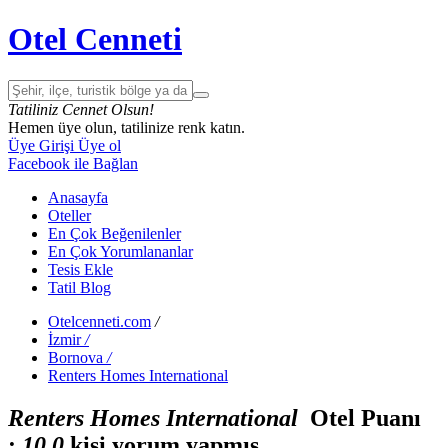
Otel Cenneti
Tatiliniz Cennet Olsun!
Hemen üye olun, tatilinize renk katın.
Üye Girişi
Üye ol
Facebook ile Bağlan
Anasayfa
Oteller
En Çok Beğenilenler
En Çok Yorumlananlar
Tesis Ekle
Tatil Blog
Otelcenneti.com
/
İzmir
/
Bornova
/
Renters Homes International
Renters Homes International
Otel Puanı
:
1
0
0
kişi yorum yapmış.