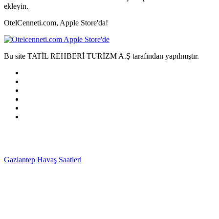
ekleyin.
OtelCenneti.com, Apple Store'da!
Bu site TATİL REHBERİ TURİZM A.Ş tarafından yapılmıştır.
Gaziantep Havaş Saatleri
Haartransplantatie Tilburg &
Turkije
Haartransplantatie Heerlen & Turkije
Haartransplantatie
Nijmegen & Turkije
Haartransplantatie Arnhem &
Turkije
Haartransplantatie Amersfoort & Turkije
Haartransplantatie
Zoetermeer & Turkije
Haartransplantatie Zwolle &
Turkije
Haartransplantatie Maastricht & Turkije
Haartransplantatie
Emmen & Turkije
Haartransplantatie Ede & Turkije