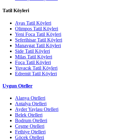
Tatil Köyleri
Ayaş Tatil Köyleri
Olimpos Tatil Köyleri
Yeni Foça Tatil Köyleri
Seferihisar Tatil Köyleri
Manavgat Tatil Köyleri
Side Tatil Köyleri
Milas Tatil Köyleri
Foça Tatil Köyleri
Yuvacık Tatil Köyleri
Edremit Tatil Köyleri
Uygun Oteller
Alanya Otelleri
Antalya Otelleri
Ayder Yaylası Otelleri
Belek Otelleri
Bodrum Otelleri
Çeşme Otelleri
Fethiye Otelleri
Göcek Otelleri