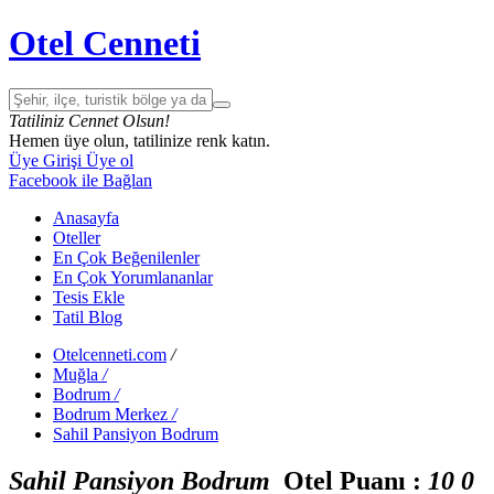
Otel Cenneti
Tatiliniz Cennet Olsun!
Hemen üye olun, tatilinize renk katın.
Üye Girişi
Üye ol
Facebook ile Bağlan
Anasayfa
Oteller
En Çok Beğenilenler
En Çok Yorumlananlar
Tesis Ekle
Tatil Blog
Otelcenneti.com
/
Muğla
/
Bodrum
/
Bodrum Merkez
/
Sahil Pansiyon Bodrum
Sahil Pansiyon Bodrum
Otel Puanı :
1
0
0