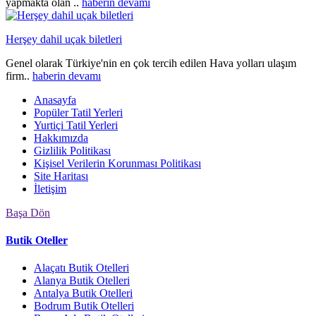
yapmakta olan ..
haberin devamı
Herşey dahil uçak biletleri
Genel olarak Türkiye'nin en çok tercih edilen Hava yolları ulaşım
firm..
haberin devamı
Anasayfa
Popüler Tatil Yerleri
Yurtiçi Tatil Yerleri
Hakkımızda
Gizlilik Politikası
Kişisel Verilerin Korunması Politikası
Site Haritası
İletişim
Başa Dön
Butik Oteller
Alaçatı Butik Otelleri
Alanya Butik Otelleri
Antalya Butik Otelleri
Bodrum Butik Otelleri