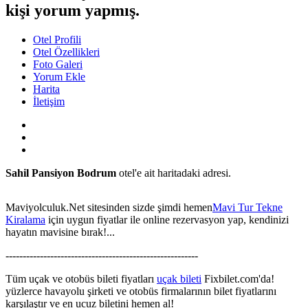
kişi yorum yapmış.
Otel Profili
Otel Özellikleri
Foto Galeri
Yorum Ekle
Harita
İletişim
Sahil Pansiyon Bodrum
otel'e ait haritadaki adresi.
Maviyolculuk.Net sitesinden sizde şimdi hemen
Mavi Tur Tekne
Kiralama
için uygun fiyatlar ile online rezervasyon yap, kendinizi
hayatın mavisine bırak!...
This page can't load Google Maps correctly.
--------------------------------------------------------
OK
Do you own this website?
Tüm uçak ve otobüs bileti fiyatları
uçak bileti
Fixbilet.com'da!
yüzlerce havayolu şirketi ve otobüs firmalarının bilet fiyatlarını
karşılaştır ve en ucuz biletini hemen al!