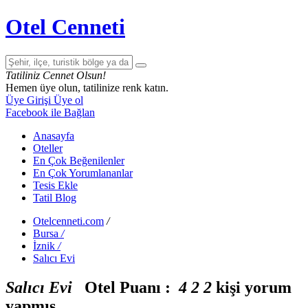
Otel Cenneti
Tatiliniz Cennet Olsun!
Hemen üye olun, tatilinize renk katın.
Üye Girişi
Üye ol
Facebook ile Bağlan
Anasayfa
Oteller
En Çok Beğenilenler
En Çok Yorumlananlar
Tesis Ekle
Tatil Blog
Otelcenneti.com
/
Bursa
/
İznik
/
Salıcı Evi
Salıcı Evi
Otel Puanı :
4
2
2
kişi yorum
yapmış.