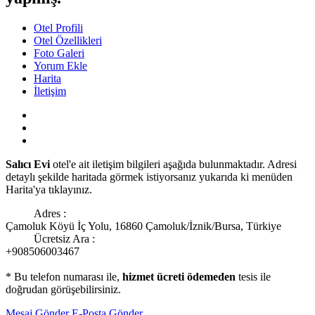
Otel Profili
Otel Özellikleri
Foto Galeri
Yorum Ekle
Harita
İletişim
Salıcı Evi
otel'e ait iletişim bilgileri aşağıda bulunmaktadır. Adresi
detaylı şekilde haritada görmek istiyorsanız yukarıda ki menüden
Harita'ya tıklayınız.
Adres :
Çamoluk Köyü İç Yolu, 16860 Çamoluk/İznik/Bursa, Türkiye
Ücretsiz Ara :
+908506003467
* Bu telefon numarası ile,
hizmet ücreti ödemeden
tesis ile
doğrudan görüşebilirsiniz.
Mesaj Gönder
E-Posta Gönder