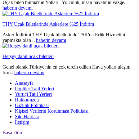
Uçak bileti bulma'nın Yolları Yolculuk, insan hayatının vazge..
haberin devamı
THY Uçak Biletlerinde Askerlere %25 İndirim
Asker İndirimi THY Uçak biletlerinde TSK'da Erlik Hizmetini
yapmakta olan ..
haberin devamı
Herşey dahil uçak biletleri
Genel olarak Türkiye'nin en çok tercih edilen Hava yolları ulaşım
firm..
haberin devamı
Anasayfa
Popüler Tatil Yerleri
Yurtiçi Tatil Yerleri
Hakkımızda
Gizlilik Politikası
Kişisel Verilerin Korunması Politikası
Site Haritası
İletişim
Başa Dön