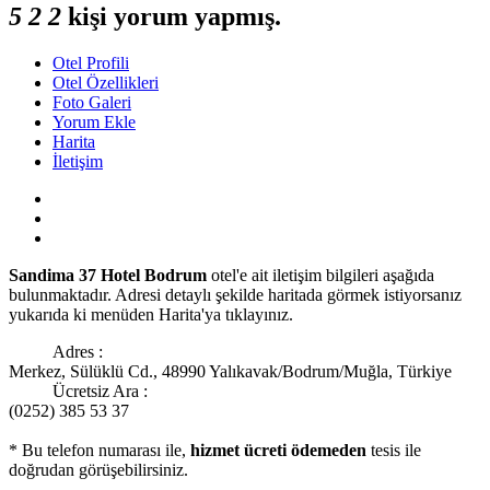
5
2
2
kişi yorum yapmış.
Otel Profili
Otel Özellikleri
Foto Galeri
Yorum Ekle
Harita
İletişim
Sandima 37 Hotel Bodrum
otel'e ait iletişim bilgileri aşağıda
bulunmaktadır. Adresi detaylı şekilde haritada görmek istiyorsanız
yukarıda ki menüden Harita'ya tıklayınız.
Adres :
Merkez, Sülüklü Cd., 48990 Yalıkavak/Bodrum/Muğla, Türkiye
Ücretsiz Ara :
(0252) 385 53 37
* Bu telefon numarası ile,
hizmet ücreti ödemeden
tesis ile
doğrudan görüşebilirsiniz.