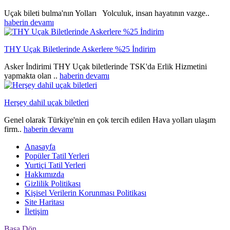
Uçak bileti bulma'nın Yolları Yolculuk, insan hayatının vazge..
haberin devamı
THY Uçak Biletlerinde Askerlere %25 İndirim
Asker İndirimi THY Uçak biletlerinde TSK'da Erlik Hizmetini
yapmakta olan ..
haberin devamı
Herşey dahil uçak biletleri
Genel olarak Türkiye'nin en çok tercih edilen Hava yolları ulaşım
firm..
haberin devamı
Anasayfa
Popüler Tatil Yerleri
Yurtiçi Tatil Yerleri
Hakkımızda
Gizlilik Politikası
Kişisel Verilerin Korunması Politikası
Site Haritası
İletişim
Başa Dön