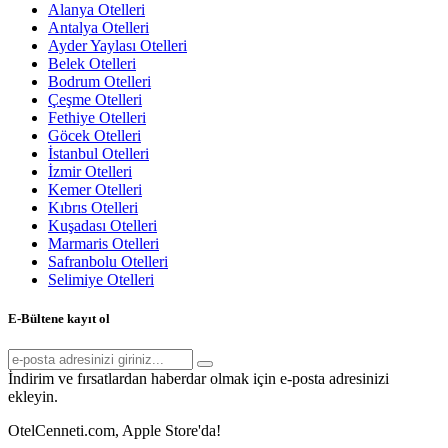
Alanya Otelleri
Antalya Otelleri
Ayder Yaylası Otelleri
Belek Otelleri
Bodrum Otelleri
Çeşme Otelleri
Fethiye Otelleri
Göcek Otelleri
İstanbul Otelleri
İzmir Otelleri
Kemer Otelleri
Kıbrıs Otelleri
Kuşadası Otelleri
Marmaris Otelleri
Safranbolu Otelleri
Selimiye Otelleri
E-Bültene kayıt ol
İndirim ve fırsatlardan haberdar olmak için e-posta adresinizi
ekleyin.
OtelCenneti.com, Apple Store'da!