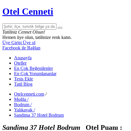
Otel Cenneti
Tatiliniz Cennet Olsun!
Hemen üye olun, tatilinize renk katın.
Üye Girişi
Üye ol
Facebook ile Bağlan
Anasayfa
Oteller
En Çok Beğenilenler
En Çok Yorumlananlar
Tesis Ekle
Tatil Blog
Otelcenneti.com
/
Muğla
/
Bodrum
/
Yalıkavak
/
Sandima 37 Hotel Bodrum
Sandima 37 Hotel Bodrum
Otel Puanı :