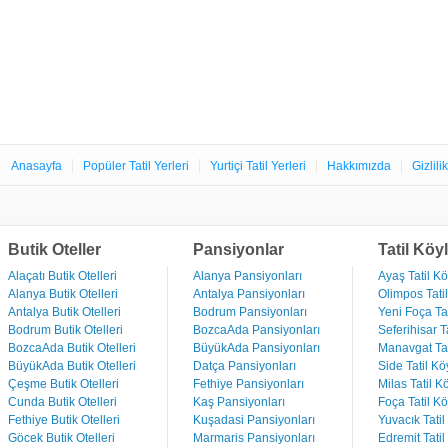
Anasayfa
Popüler Tatil Yerleri
Yurtiçi Tatil Yerleri
Hakkımızda
Gizlili
Butik Oteller
Pansiyonlar
Tatil Köyl
Alaçatı Butik Otelleri
Alanya Pansiyonları
Ayaş Tatil Kö
Alanya Butik Otelleri
Antalya Pansiyonları
Olimpos Tatil
Antalya Butik Otelleri
Bodrum Pansiyonları
Yeni Foça Tat
Bodrum Butik Otelleri
BozcaAda Pansiyonları
Seferihisar Ta
BozcaAda Butik Otelleri
BüyükAda Pansiyonları
Manavgat Tat
BüyükAda Butik Otelleri
Datça Pansiyonları
Side Tatil Kö
Çeşme Butik Otelleri
Fethiye Pansiyonları
Milas Tatil Kö
Cunda Butik Otelleri
Kaş Pansiyonları
Foça Tatil Kö
Fethiye Butik Otelleri
Kuşadasi Pansiyonları
Yuvacık Tatil
Göcek Butik Otelleri
Marmaris Pansiyonları
Edremit Tatil