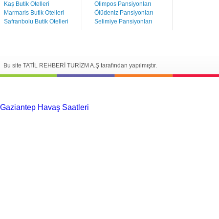
Kaş Butik Otelleri
Olimpos Pansiyonları
Marmaris Butik Otelleri
Ölüdeniz Pansiyonları
Safranbolu Butik Otelleri
Selimiye Pansiyonları
Bu site TATİL REHBERİ TURİZM A.Ş tarafından yapılmıştır.
Gaziantep Havaş Saatleri
Haartransplantatie Tilburg & Turkije
Haartransplantatie Heerlen & Turkije
Haartransplantatie
Nijmegen & Turkije
Haartransplantatie Arnhem & Turkije
Haartransplantatie Amersfoort & Turkije
Haartransplantatie
Zoetermeer & Turkije
Haartransplantatie Zwolle & Turkije
Haartransplantatie Maastricht & Turkije
Haartransplantatie
Emmen & Turkije
Haartransplantatie Ede & Turkije