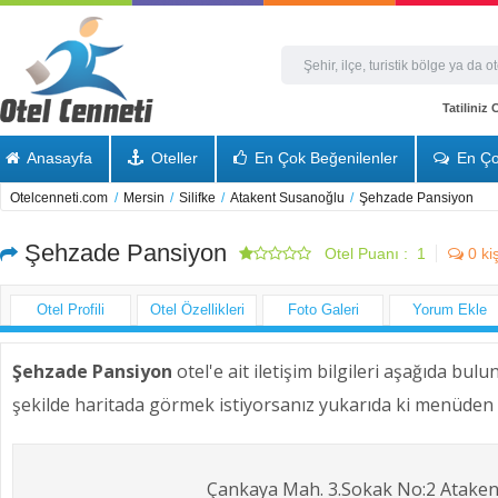
Tatiliniz
Anasayfa
Oteller
En Çok Beğenilenler
En Ço
Otelcenneti.com
/
Mersin
/
Silifke
/
Atakent Susanoğlu
/
Şehzade Pansiyon
Şehzade Pansiyon
Otel Puanı :
1
0
ki
Otel Profili
Otel Özellikleri
Foto Galeri
Yorum Ekle
Şehzade Pansiyon
otel'e ait iletişim bilgileri aşağıda bul
şekilde haritada görmek istiyorsanız yukarıda ki menüden H
Çankaya Mah. 3.Sokak No:2 Atakent