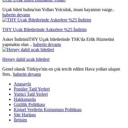
Uçak bileti bulma'nın Yolları Yolculuk, insan hayatının vazge..
haberin devamı
THY Uçak Biletlerinde Askerlere %25 İndirim
Asker İndirimiTHY Uçak biletlerinde TSK'da Erlik Hizmetini
yapmakta olan ..
haberin devamı
Herşey dahil uçak biletleri
Genel olarak Türkiye'nin en çok tercih edilen Hava yolları ulaşım
firm..
haberin devamı
Anasayfa
Popüler Tatil Yerleri
Yurtiçi Tatil Yerleri
Hakkımızda
Gizlilik Politikası
Kişisel Verilerin Korunması Politikası
Site Haritası
İletişim