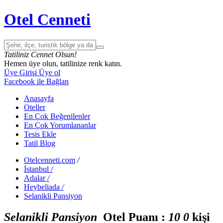
Otel Cenneti
Tatiliniz Cennet Olsun!
Hemen üye olun, tatilinize renk katın.
Üye Girişi
Üye ol
Facebook ile Bağlan
Anasayfa
Oteller
En Çok Beğenilenler
En Çok Yorumlananlar
Tesis Ekle
Tatil Blog
Otelcenneti.com
/
İstanbul
/
Adalar
/
Heybeliada
/
Selanikli Pansiyon
Selanikli Pansiyon
Otel Puanı :
1
0
0
kişi