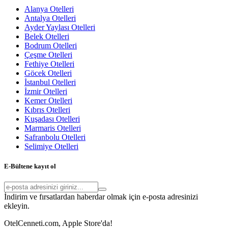
Alanya Otelleri
Antalya Otelleri
Ayder Yaylası Otelleri
Belek Otelleri
Bodrum Otelleri
Çeşme Otelleri
Fethiye Otelleri
Göcek Otelleri
İstanbul Otelleri
İzmir Otelleri
Kemer Otelleri
Kıbrıs Otelleri
Kuşadası Otelleri
Marmaris Otelleri
Safranbolu Otelleri
Selimiye Otelleri
E-Bültene kayıt ol
İndirim ve fırsatlardan haberdar olmak için e-posta adresinizi
ekleyin.
OtelCenneti.com, Apple Store'da!