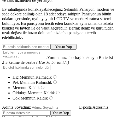
ve faks hizmetleri de yer alıyor.
Ev rahatlığında konaklayabileceğiniz Selanikli Pansiyon, modern ve
sade dekore edilmiş olan 18 adet odaya sahiptir. Pansiyonun bütün
odaları içerisinde, uydu yayınlı LCD TV ve merkezi ısıtma sistemi
bulunuyor. Bu pansiyonu tercih eden konuklar aynı zamanda adada
bisiklet ve fayton ile de vakit geçirebilir. Berrak deniz ve gürültüden
uzak doğası ile huzur dolu tatilinizde bu pansiyonu tercih
edebilirsiniz.
Yorum Yap
Yorumunuza bir başlık ekleyin Bu tesisi
2-3 kelime ile özetle
( Harika bir tatildi )
Hiç Memnun Kalmadık
Pek Memnun Kalmadık
Memnun Kaldık
Oldukça Memnun Kaldık
Çok Memnun Kaldık
Adınız Soyadınız
E-posta Adresiniz
Yorum Yap