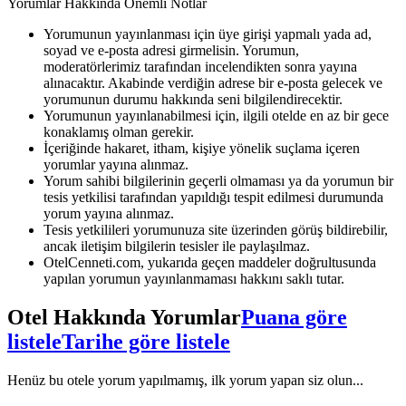
Yorumlar Hakkında Önemli Notlar
Yorumunun yayınlanması için üye girişi yapmalı yada ad,
soyad ve e-posta adresi girmelisin. Yorumun,
moderatörlerimiz tarafından incelendikten sonra yayına
alınacaktır. Akabinde verdiğin adrese bir e-posta gelecek ve
yorumunun durumu hakkında seni bilgilendirecektir.
Yorumunun yayınlanabilmesi için, ilgili otelde en az bir gece
konaklamış olman gerekir.
İçeriğinde hakaret, itham, kişiye yönelik suçlama içeren
yorumlar yayına alınmaz.
Yorum sahibi bilgilerinin geçerli olmaması ya da yorumun bir
tesis yetkilisi tarafından yapıldığı tespit edilmesi durumunda
yorum yayına alınmaz.
Tesis yetkilileri yorumunuza site üzerinden görüş bildirebilir,
ancak iletişim bilgilerin tesisler ile paylaşılmaz.
OtelCenneti.com, yukarıda geçen maddeler doğrultusunda
yapılan yorumun yayınlanmaması hakkını saklı tutar.
Otel Hakkında Yorumlar
Puana göre
listele
Tarihe göre listele
Henüz bu otele yorum yapılmamış, ilk yorum yapan siz olun...