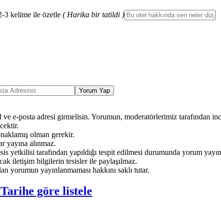
2-3 kelime ile özetle
( Harika bir tatildi )
Yorum Yap
ve e-posta adresi girmelisin. Yorumun, moderatörlerimiz tarafından ince
ektir.
onaklamış olman gerekir.
ar yayına alınmaz.
sis yetkilisi tarafından yapıldığı tespit edilmesi durumunda yorum yayı
ak iletişim bilgilerin tesisler ile paylaşılmaz.
an yorumun yayınlanmaması hakkını saklı tutar.
e
Tarihe göre listele