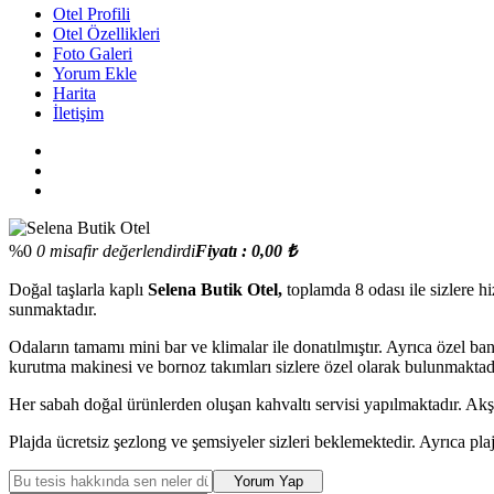
Otel Profili
Otel Özellikleri
Foto Galeri
Yorum Ekle
Harita
İletişim
%0
0 misafir değerlendirdi
Fiyatı : 0,00 ₺
Doğal taşlarla kaplı
Selena Butik Otel,
toplamda 8 odası ile sizlere hi
sunmaktadır.
Odaların tamamı mini bar ve klimalar ile donatılmıştır. Ayrıca özel b
kurutma makinesi ve bornoz takımları sizlere özel olarak bulunmaktad
Her sabah doğal ürünlerden oluşan kahvaltı servisi yapılmaktadır. Akşa
Plajda ücretsiz şezlong ve şemsiyeler sizleri beklemektedir. Ayrıca plaj
Yorum Yap