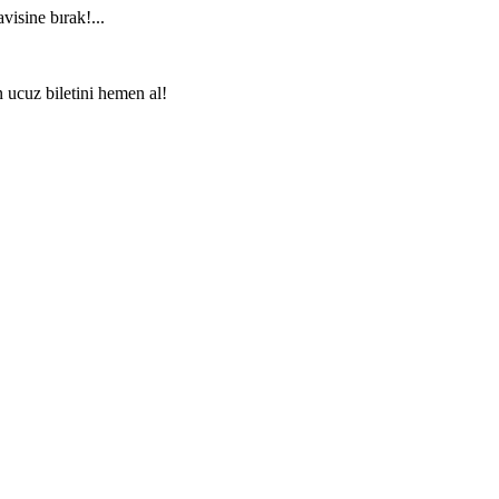
visine bırak!...
n ucuz biletini hemen al!