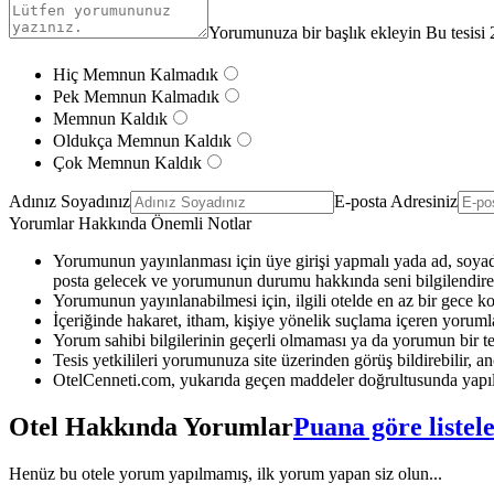
Yorumunuza bir başlık ekleyin Bu tesisi 
Hiç Memnun Kalmadık
Pek Memnun Kalmadık
Memnun Kaldık
Oldukça Memnun Kaldık
Çok Memnun Kaldık
Adınız Soyadınız
E-posta Adresiniz
Yorumlar Hakkında Önemli Notlar
Yorumunun yayınlanması için üye girişi yapmalı yada ad, soyad 
posta gelecek ve yorumunun durumu hakkında seni bilgilendirec
Yorumunun yayınlanabilmesi için, ilgili otelde en az bir gece k
İçeriğinde hakaret, itham, kişiye yönelik suçlama içeren yoruml
Yorum sahibi bilgilerinin geçerli olmaması ya da yorumun bir te
Tesis yetkilileri yorumunuza site üzerinden görüş bildirebilir, anc
OtelCenneti.com, yukarıda geçen maddeler doğrultusunda yapıl
Otel Hakkında Yorumlar
Puana göre listel
Henüz bu otele yorum yapılmamış, ilk yorum yapan siz olun...