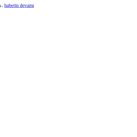
m..
haberin devamı