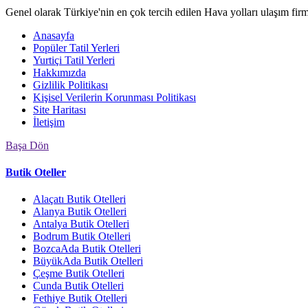
Genel olarak Türkiye'nin en çok tercih edilen Hava yolları ulaşım fir
Anasayfa
Popüler Tatil Yerleri
Yurtiçi Tatil Yerleri
Hakkımızda
Gizlilik Politikası
Kişisel Verilerin Korunması Politikası
Site Haritası
İletişim
Başa Dön
Butik Oteller
Alaçatı Butik Otelleri
Alanya Butik Otelleri
Antalya Butik Otelleri
Bodrum Butik Otelleri
BozcaAda Butik Otelleri
BüyükAda Butik Otelleri
Çeşme Butik Otelleri
Cunda Butik Otelleri
Fethiye Butik Otelleri