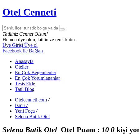
Otel Cenneti
Tatiliniz Cennet Olsun!
Hemen üye olun, tatilinize renk katın.
Üye Girişi
Üye ol
Facebook ile Bağlan
Anasayfa
Oteller
En Çok Beğenilenler
En Çok Yorumlananlar
Tesis Ekle
Tatil Blog
Otelcenneti.com
/
İzmir
/
Yeni Foça
/
Selena Butik Otel
Selena Butik Otel
Otel Puanı :
1
0
0
kişi yo