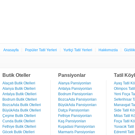
Anasayfa
Popüler Tatil Yerleri
Yurtiçi Tatil Yerleri
Hakkımızda
Gizlili
Butik Oteller
Pansiyonlar
Tatil Köyl
Alaçatı Butik Otelleri
Alanya Pansiyonları
Ayaş Tatil Kö
Alanya Butik Otelleri
Antalya Pansiyonları
Olimpos Tatil
Antalya Butik Otelleri
Bodrum Pansiyonları
Yeni Foça Tat
Bodrum Butik Otelleri
BozcaAda Pansiyonları
Seferihisar Ta
BozcaAda Butik Otelleri
BüyükAda Pansiyonları
Manavgat Tat
BüyükAda Butik Otelleri
Datça Pansiyonları
Side Tatil Kö
Çeşme Butik Otelleri
Fethiye Pansiyonları
Milas Tatil Kö
Cunda Butik Otelleri
Kaş Pansiyonları
Foça Tatil Kö
Fethiye Butik Otelleri
Kuşadasi Pansiyonları
Yuvacık Tatil
Göcek Butik Otelleri
Marmaris Pansiyonları
Edremit Tatil