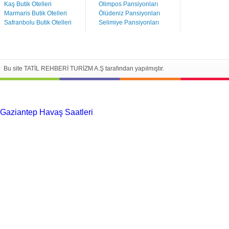
Kaş Butik Otelleri
Olimpos Pansiyonları
Marmaris Butik Otelleri
Ölüdeniz Pansiyonları
Safranbolu Butik Otelleri
Selimiye Pansiyonları
Bu site TATİL REHBERİ TURİZM A.Ş tarafından yapılmıştır.
Gaziantep Havaş Saatleri
Haartransplantatie Tilburg &
Turkije
Haartransplantatie Heerlen & Turkije
Haartransplantatie
Nijmegen & Turkije
Haartransplantatie Arnhem &
Turkije
Haartransplantatie Amersfoort &
Turkije
Haartransplantatie Zoetermeer &
Turkije
Haartransplantatie Zwolle & Turkije
Haartransplantatie
Maastricht & Turkije
Haartransplantatie Emmen &
Turkije
Haartransplantatie Ede & Turkije