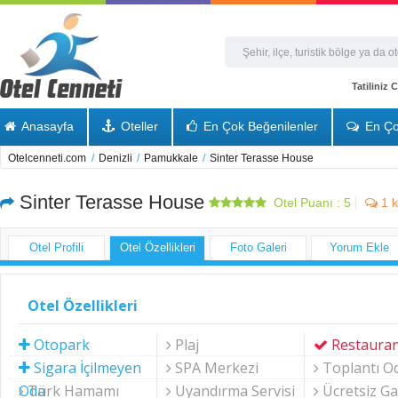
Tatiliniz
Anasayfa
Oteller
En Çok Beğenilenler
En Ço
Otelcenneti.com
/
Denizli
/
Pamukkale
/
Sinter Terasse House
Sinter Terasse House
Otel Puanı :
5
1
k
Otel Profili
Otel Özellikleri
Foto Galeri
Yorum Ekle
Otel Özellikleri
Otopark
Plaj
Restaura
Sigara İçilmeyen
SPA Merkezi
Toplantı O
Oda
Türk Hamamı
Uyandırma Servisi
Ücretsiz Ga