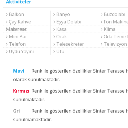
Aktiviteler
Balkon
Banyo
Buzdolabı
Çay Kahve
Eşya Dolabı
Fön Makine
Makinesi
Internet
Kasa
Klima
Mini Bar
Ocak
Oda Temizl
Telefon
Telesekreter
Televizyon
Uydu Yayını
Ütü
Mavi
Renk ile gösterilen özellikler Sinter Terasse
olarak sunulmaktadır.
Kırmızı
Renk ile gösterilen özellikler Sinter Terasse 
sunulmaktadır.
Gri
Renk ile gösterilen özellikler Sinter Terasse
sunulmamaktadır.