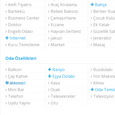
Amfi Tiyatro
Araç Kiralama
Bahçe
Barbekü
Bebek Bakıcısı
Berber Kua
Business Center
Çamaşırhane
Çocuk Kul
Doktor
Eczane
Ek Yatak
Engelli Odası
Hayvan Serbest
Güzellik Sa
Internet
Jakuzi
Jeneratör
Kuru Temizleme
Market
Masaj
Oda Özellikleri
Balkon
Banyo
Buzdolabı
Çay Kahve
Eşya Dolabı
Fön Makine
Makinesi
Internet
Kasa
Klima
Mini Bar
Ocak
Oda Temiz
Telefon
Telesekreter
Televizyon
Uydu Yayını
Ütü