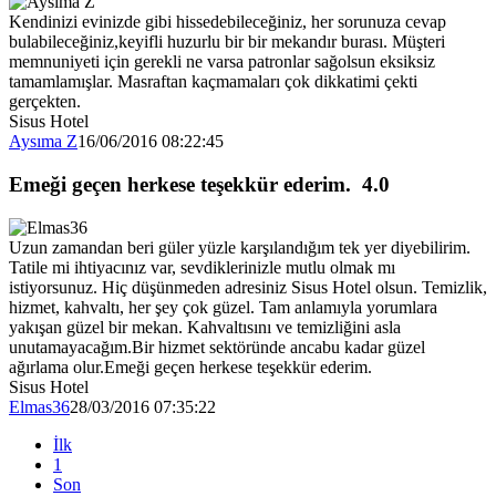
Kendinizi evinizde gibi hissedebileceğiniz, her sorunuza cevap
bulabileceğiniz,keyifli huzurlu bir bir mekandır burası. Müşteri
memnuniyeti için gerekli ne varsa patronlar sağolsun eksiksiz
tamamlamışlar. Masraftan kaçmamaları çok dikkatimi çekti
gerçekten.
Sisus Hotel
Aysıma Z
16/06/2016 08:22:45
Emeği geçen herkese teşekkür ederim.
4.0
Uzun zamandan beri güler yüzle karşılandığım tek yer diyebilirim.
Tatile mi ihtiyacınız var, sevdiklerinizle mutlu olmak mı
istiyorsunuz. Hiç düşünmeden adresiniz Sisus Hotel olsun. Temizlik,
hizmet, kahvaltı, her şey çok güzel. Tam anlamıyla yorumlara
yakışan güzel bir mekan. Kahvaltısını ve temizliğini asla
unutamayacağım.Bir hizmet sektöründe ancabu kadar güzel
ağırlama olur.Emeği geçen herkese teşekkür ederim.
Sisus Hotel
Elmas36
28/03/2016 07:35:22
İlk
1
Son