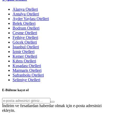
Alanya Otelleri
Antalya Otelleri
Ayder Yaylası Otelleri
Belek Otelleri
Bodrum Otelleri
Çeşme Otelleri
Fethiye Otelleri
Göcek Otelleri
İstanbul Otelleri
İzmir Otelleri
Kemer Otelleri
Kıbrıs Otelleri
Kuşadası Otelleri
Marmaris Otelleri
Safranbolu Otelleri
Selimiye Otelleri
E-Bültene kayıt ol
İndirim ve fırsatlardan haberdar olmak için e-posta adresinizi
ekleyin.