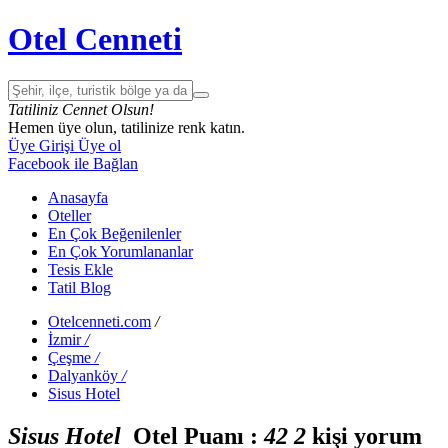
Otel Cenneti
Tatiliniz Cennet Olsun!
Hemen üye olun, tatilinize renk katın.
Üye Girişi
Üye ol
Facebook ile Bağlan
Anasayfa
Oteller
En Çok Beğenilenler
En Çok Yorumlananlar
Tesis Ekle
Tatil Blog
Otelcenneti.com
/
İzmir
/
Çeşme
/
Dalyanköy
/
Sisus Hotel
Sisus Hotel
Otel Puanı :
4
2
2
kişi yorum