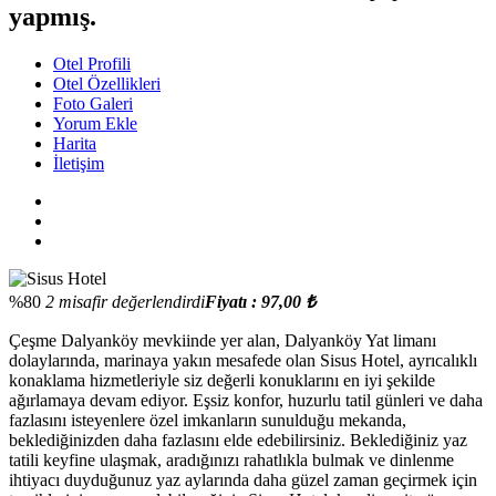
yapmış.
Otel Profili
Otel Özellikleri
Foto Galeri
Yorum Ekle
Harita
İletişim
%80
2 misafir değerlendirdi
Fiyatı : 97,00 ₺
Çeşme Dalyanköy mevkiinde yer alan, Dalyanköy Yat limanı
dolaylarında, marinaya yakın mesafede olan Sisus Hotel, ayrıcalıklı
konaklama hizmetleriyle siz değerli konuklarını en iyi şekilde
ağırlamaya devam ediyor. Eşsiz konfor, huzurlu tatil günleri ve daha
fazlasını isteyenlere özel imkanların sunulduğu mekanda,
beklediğinizden daha fazlasını elde edebilirsiniz. Beklediğiniz yaz
tatili keyfine ulaşmak, aradığınızı rahatlıkla bulmak ve dinlenme
ihtiyacı duyduğunuz yaz aylarında daha güzel zaman geçirmek için