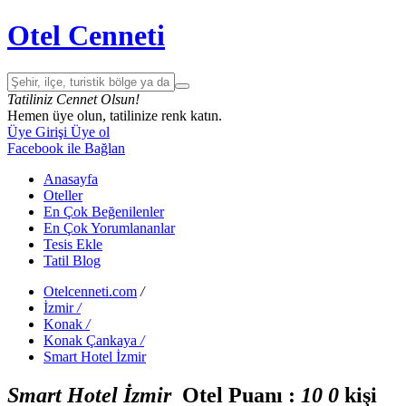
Otel Cenneti
Tatiliniz Cennet Olsun!
Hemen üye olun, tatilinize renk katın.
Üye Girişi
Üye ol
Facebook ile Bağlan
Anasayfa
Oteller
En Çok Beğenilenler
En Çok Yorumlananlar
Tesis Ekle
Tatil Blog
Otelcenneti.com
/
İzmir
/
Konak
/
Konak Çankaya
/
Smart Hotel İzmir
Smart Hotel İzmir
Otel Puanı :
1
0
0
kişi