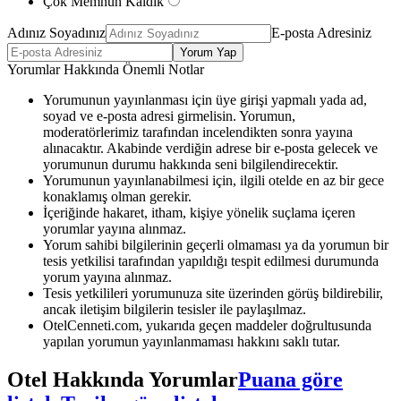
Çok Memnun Kaldık
Adınız Soyadınız
E-posta Adresiniz
Yorum Yap
Yorumlar Hakkında Önemli Notlar
Yorumunun yayınlanması için üye girişi yapmalı yada ad,
soyad ve e-posta adresi girmelisin. Yorumun,
moderatörlerimiz tarafından incelendikten sonra yayına
alınacaktır. Akabinde verdiğin adrese bir e-posta gelecek ve
yorumunun durumu hakkında seni bilgilendirecektir.
Yorumunun yayınlanabilmesi için, ilgili otelde en az bir gece
konaklamış olman gerekir.
İçeriğinde hakaret, itham, kişiye yönelik suçlama içeren
yorumlar yayına alınmaz.
Yorum sahibi bilgilerinin geçerli olmaması ya da yorumun bir
tesis yetkilisi tarafından yapıldığı tespit edilmesi durumunda
yorum yayına alınmaz.
Tesis yetkilileri yorumunuza site üzerinden görüş bildirebilir,
ancak iletişim bilgilerin tesisler ile paylaşılmaz.
OtelCenneti.com, yukarıda geçen maddeler doğrultusunda
yapılan yorumun yayınlanmaması hakkını saklı tutar.
Otel Hakkında Yorumlar
Puana göre