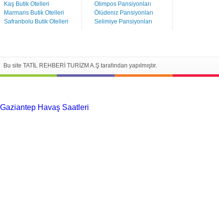
Kaş Butik Otelleri
Olimpos Pansiyonları
Marmaris Butik Otelleri
Ölüdeniz Pansiyonları
Safranbolu Butik Otelleri
Selimiye Pansiyonları
Bu site TATİL REHBERİ TURİZM A.Ş tarafından yapılmıştır.
Gaziantep Havaş Saatleri
Haartransplantatie Tilburg &
Turkije
Haartransplantatie Heerlen & Turkije
Haartransplantatie
Nijmegen & Turkije
Haartransplantatie Arnhem &
Turkije
Haartransplantatie Amersfoort &
Turkije
Haartransplantatie Zoetermeer &
Turkije
Haartransplantatie Zwolle & Turkije
Haartransplantatie
Maastricht & Turkije
Haartransplantatie Emmen &
Turkije
Haartransplantatie Ede & Turkije