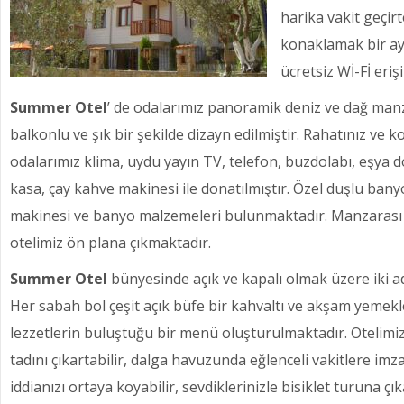
harika vakit geçir
konaklamak bir ayr
ücretsiz Wİ-Fİ eri
Summer Otel
’ de odalarımız panoramik deniz ve dağ manz
balkonlu ve şık bir şekilde dizayn edilmiştir. Rahatınız v
odalarımız klima, uydu yayın TV, telefon, buzdolabı, eşya 
kasa, çay kahve makinesi ile donatılmıştır. Özel duşlu bany
makinesi ve banyo malzemeleri bulunmaktadır. Manzarası ko
otelimiz ön plana çıkmaktadır.
Summer Otel
bünyesinde açık ve kapalı olmak üzere iki a
Her sabah bol çeşit açık büfe bir kahvaltı ve akşam yemekle
lezzetlerin buluştuğu bir menü oluşturulmaktadır. Otelim
tadını çıkartabilir, dalga havuzunda eğlenceli vakitlere imza
iddianızı ortaya koyabilir, sevdiklerinizle bisiklet turuna çık