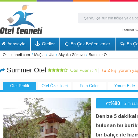
Tatiliniz
Anasayfa
Oteller
En Çok Beğenilenler
En Ço
Otelcenneti.com
/
Muğla
/
Ula
/
Akyaka Gökova
/
Summer Otel
Summer Otel
Otel Puanı :
4
2
kişi yorum ya
Otel Profili
Otel Özellikleri
Foto Galeri
Yorum Ekle
%80
2 misafi
Denize 5 dakika
bulunan bu butik
bir bahçe ile hi