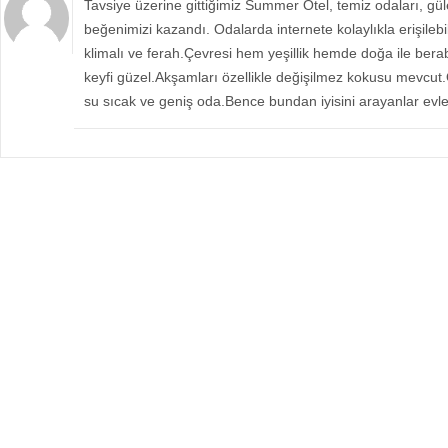
Tavsiye üzerine gittiğimiz Summer Otel, temiz odaları, güler
beğenimizi kazandı. Odalarda internete kolaylıkla erişileb
klimalı ve ferah.Çevresi hem yeşillik hemde doğa ile ber
keyfi güzel.Akşamları özellikle değişilmez kokusu mevcut.
su sıcak ve geniş oda.Bence bundan iyisini arayanlar evle