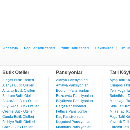
Anasayfa
Popüler Tatil Yerleri
Yurtiçi Tatil Yerleri
Hakkımızda
Gizlili
Butik Oteller
Pansiyonlar
Tatil Köyl
Alaçatı Butik Otelleri
Alanya Pansiyonları
Ayaş Tatil Kö
Alanya Butik Otelleri
Antalya Pansiyonları
Olimpos Tatil
Antalya Butik Otelleri
Bodrum Pansiyonları
Yeni Foça Tat
Bodrum Butik Otelleri
BozcaAda Pansiyonları
Seferihisar Ta
BozcaAda Butik Otelleri
BüyükAda Pansiyonları
Manavgat Tat
BüyükAda Butik Otelleri
Datça Pansiyonları
Side Tatil Kö
Çeşme Butik Otelleri
Fethiye Pansiyonları
Milas Tatil Kö
Cunda Butik Otelleri
Kaş Pansiyonları
Foça Tatil Kö
Fethiye Butik Otelleri
Kuşadasi Pansiyonları
Yuvacık Tatil
Göcek Butik Otelleri
Marmaris Pansiyonları
Edremit Tatil