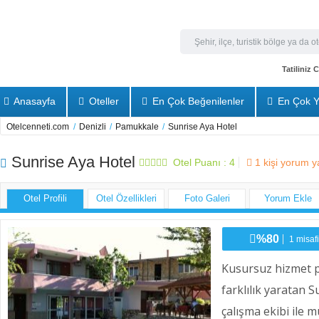
Tatiliniz
Anasayfa
Oteller
En Çok Beğenilenler
En Çok Y
Otelcenneti.com
/
Denizli
/
Pamukkale
/
Sunrise Aya Hotel
Sunrise Aya Hotel
Otel Puanı :
4
1
kişi yorum y
Otel Profili
Otel Özellikleri
Foto Galeri
Yorum Ekle
%80
1 misafi
Kusursuz hizmet p
farklılık yaratan 
çalışma ekibi ile 