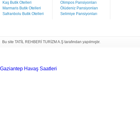
Kaş Butik Otelleri
Olimpos Pansiyonları
Marmaris Butik Otelleri
Ölüdeniz Pansiyonları
Safranbolu Butik Otelleri
Selimiye Pansiyonları
Bu site TATİL REHBERİ TURİZM A.Ş tarafından yapılmıştır.
Gaziantep Havaş Saatleri
Haartransplantatie Tilburg &
Turkije
Haartransplantatie Heerlen & Turkije
Haartransplantatie
Nijmegen & Turkije
Haartransplantatie Arnhem &
Turkije
Haartransplantatie Amersfoort &
Turkije
Haartransplantatie Zoetermeer &
Turkije
Haartransplantatie Zwolle & Turkije
Haartransplantatie
Maastricht & Turkije
Haartransplantatie Emmen &
Turkije
Haartransplantatie Ede & Turkije