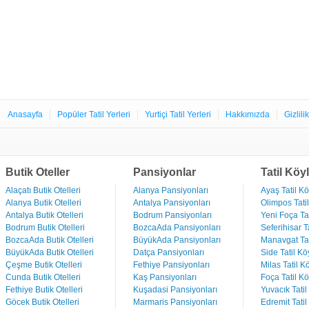
Anasayfa
Popüler Tatil Yerleri
Yurtiçi Tatil Yerleri
Hakkımızda
Gizlili
Butik Oteller
Pansiyonlar
Tatil Köyl
Alaçatı Butik Otelleri
Alanya Pansiyonları
Ayaş Tatil Kö
Alanya Butik Otelleri
Antalya Pansiyonları
Olimpos Tatil
Antalya Butik Otelleri
Bodrum Pansiyonları
Yeni Foça Tat
Bodrum Butik Otelleri
BozcaAda Pansiyonları
Seferihisar Ta
BozcaAda Butik Otelleri
BüyükAda Pansiyonları
Manavgat Tat
BüyükAda Butik Otelleri
Datça Pansiyonları
Side Tatil Kö
Çeşme Butik Otelleri
Fethiye Pansiyonları
Milas Tatil Kö
Cunda Butik Otelleri
Kaş Pansiyonları
Foça Tatil Kö
Fethiye Butik Otelleri
Kuşadasi Pansiyonları
Yuvacık Tatil
Göcek Butik Otelleri
Marmaris Pansiyonları
Edremit Tatil