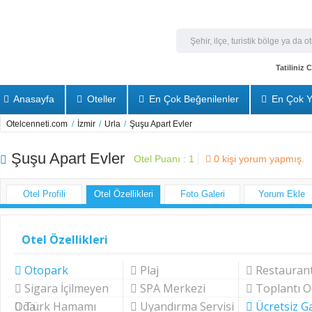
Tatiliniz
Anasayfa
Oteller
En Çok Beğenilenler
En Çok Y
Otelcenneti.com
/
İzmir
/
Urla
/
Şuşu Apart Evler
Şuşu Apart Evler
Otel Puanı :
1
0
kişi yorum yapmış.
Otel Profili
Otel Özellikleri
Foto Galeri
Yorum Ekle
Otel Özellikleri
Otopark
Plaj
Restauran
Sigara İçilmeyen
SPA Merkezi
Toplantı O
Oda
Türk Hamamı
Uyandırma Servisi
Ücretsiz G