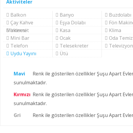
Aktiviteler
Balkon
Banyo
Buzdolabı
Çay Kahve
Eşya Dolabı
Fön Makin
Makinesi
Internet
Kasa
Klima
Mini Bar
Ocak
Oda Temizl
Telefon
Telesekreter
Televizyon
Uydu Yayını
Ütü
Mavi
Renk ile gösterilen özellikler Şuşu Apart Evle
sunulmaktadır.
Kırmızı
Renk ile gösterilen özellikler Şuşu Apart Evler
sunulmaktadır.
Gri
Renk ile gösterilen özellikler Şuşu Apart Evl