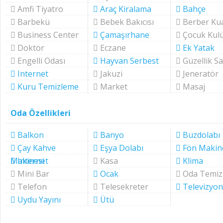
Amfi Tiyatro
Araç Kiralama
Bahçe
Barbekü
Bebek Bakıcısı
Berber Ku
Business Center
Çamaşırhane
Çocuk Kul
Doktor
Eczane
Ek Yatak
Engelli Odası
Hayvan Serbest
Güzellik S
Internet
Jakuzi
Jeneratör
Kuru Temizleme
Market
Masaj
Oda Özellikleri
Balkon
Banyo
Buzdolabı
Çay Kahve
Eşya Dolabı
Fön Makin
Makinesi
Internet
Kasa
Klima
Mini Bar
Ocak
Oda Temizl
Telefon
Telesekreter
Televizyon
Uydu Yayını
Ütü