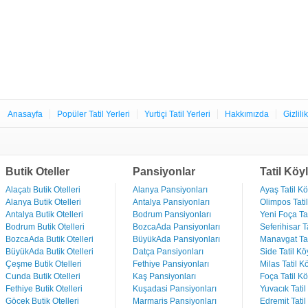
Anasayfa
Popüler Tatil Yerleri
Yurtiçi Tatil Yerleri
Hakkımızda
Gizlili
Butik Oteller
Pansiyonlar
Tatil Köyl
Alaçatı Butik Otelleri
Alanya Pansiyonları
Ayaş Tatil Kö
Alanya Butik Otelleri
Antalya Pansiyonları
Olimpos Tatil
Antalya Butik Otelleri
Bodrum Pansiyonları
Yeni Foça Tat
Bodrum Butik Otelleri
BozcaAda Pansiyonları
Seferihisar Ta
BozcaAda Butik Otelleri
BüyükAda Pansiyonları
Manavgat Tat
BüyükAda Butik Otelleri
Datça Pansiyonları
Side Tatil Kö
Çeşme Butik Otelleri
Fethiye Pansiyonları
Milas Tatil Kö
Cunda Butik Otelleri
Kaş Pansiyonları
Foça Tatil Kö
Fethiye Butik Otelleri
Kuşadasi Pansiyonları
Yuvacık Tatil
Göcek Butik Otelleri
Marmaris Pansiyonları
Edremit Tatil