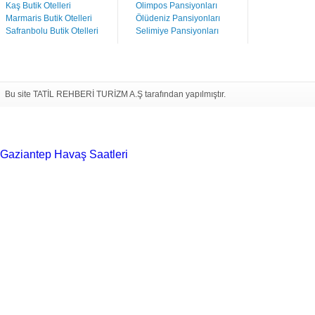
Kaş Butik Otelleri
Olimpos Pansiyonları
Marmaris Butik Otelleri
Ölüdeniz Pansiyonları
Safranbolu Butik Otelleri
Selimiye Pansiyonları
Bu site TATİL REHBERİ TURİZM A.Ş tarafından yapılmıştır.
Gaziantep Havaş Saatleri
Haartransplantatie Tilburg &
Turkije
Haartransplantatie Heerlen & Turkije
Haartransplantatie
Nijmegen & Turkije
Haartransplantatie Arnhem &
Turkije
Haartransplantatie Amersfoort &
Turkije
Haartransplantatie Zoetermeer &
Turkije
Haartransplantatie Zwolle & Turkije
Haartransplantatie
Maastricht & Turkije
Haartransplantatie Emmen &
Turkije
Haartransplantatie Ede & Turkije