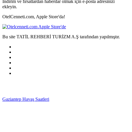
İndirim ve fırsatlardan haberdar olmak için e-posta adresinizi
ekleyin.
OtelCenneti.com, Apple Store'da!
Bu site TATİL REHBERİ TURİZM A.Ş tarafından yapılmıştır.
Gaziantep Havaş Saatleri
Haartransplantatie Tilburg &
Turkije
Haartransplantatie Heerlen & Turkije
Haartransplantatie
Nijmegen & Turkije
Haartransplantatie Arnhem &
Turkije
Haartransplantatie Amersfoort & Turkije
Haartransplantatie
Zoetermeer & Turkije
Haartransplantatie Zwolle &
Turkije
Haartransplantatie Maastricht & Turkije
Haartransplantatie
Emmen & Turkije
Haartransplantatie Ede & Turkije