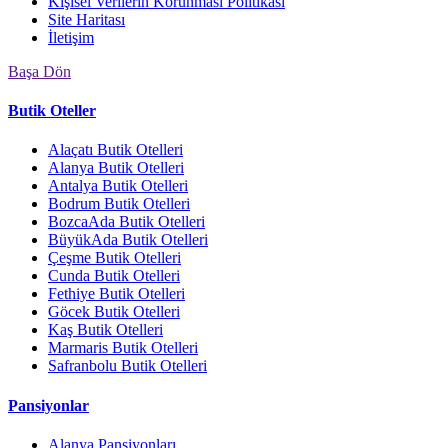
Kişisel Verilerin Korunması Politikası
Site Haritası
İletişim
Başa Dön
Butik Oteller
Alaçatı Butik Otelleri
Alanya Butik Otelleri
Antalya Butik Otelleri
Bodrum Butik Otelleri
BozcaAda Butik Otelleri
BüyükAda Butik Otelleri
Çeşme Butik Otelleri
Cunda Butik Otelleri
Fethiye Butik Otelleri
Göcek Butik Otelleri
Kaş Butik Otelleri
Marmaris Butik Otelleri
Safranbolu Butik Otelleri
Pansiyonlar
Alanya Pansiyonları