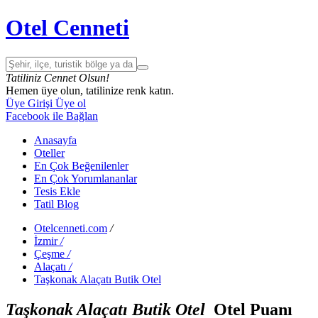
Otel Cenneti
Tatiliniz Cennet Olsun!
Hemen üye olun, tatilinize renk katın.
Üye Girişi
Üye ol
Facebook ile Bağlan
Anasayfa
Oteller
En Çok Beğenilenler
En Çok Yorumlananlar
Tesis Ekle
Tatil Blog
Otelcenneti.com
/
İzmir
/
Çeşme
/
Alaçatı
/
Taşkonak Alaçatı Butik Otel
Taşkonak Alaçatı Butik Otel
Otel Puanı