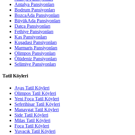
Antalya Pansiyonları
Bodrum Pansiyonları
BozcaAda Pansiyonları
BüyükAda Pansiyonları
Datça Pansiyonları
Fethiye Pansiyonları
Kaş Pansiyonları
Kuşadasi Pansiyonları
Marmaris Pansiyonları
Olimpos Pansiyonları
Ölüdeniz Pansiyonları
Selimiye Pansiyonları
Tatil Köyleri
Ayaş Tatil Köyleri
Olimpos Tatil Köyleri
Yeni Foça Tatil Köyleri
Seferihisar Tatil Köyleri
Manavgat Tatil Köyleri
Side Tatil Köyleri
Milas Tatil Köyleri
Foça Tatil Köyleri
Yuvacık Tatil Köyleri