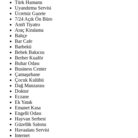
Türk Hamamı
Uyandırma Servisi
Ücretsiz Gazete
7/24 Açık Ön Büro
Amfi Tiyatro
Araç Kiralama
Bahçe
Bar Cafe
Barbekü
Bebek Bakıcısı
Berber Kuaför
Buhar Odası
Business Center
Çamaşırhane
Çocuk Kulübü
Dağ Manzarası
Doktor
Eczane
Ek Yatak
Emanet Kasa
Engelli Odası
Hayvan Serbest
Güzellik Salonu
Havaalanı Servisi
Internet