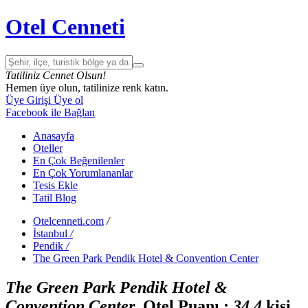
Otel Cenneti
Tatiliniz Cennet Olsun!
Hemen üye olun, tatilinize renk katın.
Üye Girişi
Üye ol
Facebook ile Bağlan
Anasayfa
Oteller
En Çok Beğenilenler
En Çok Yorumlananlar
Tesis Ekle
Tatil Blog
Otelcenneti.com
/
İstanbul
/
Pendik
/
The Green Park Pendik Hotel & Convention Center
The Green Park Pendik Hotel &
Convention Center
Otel Puanı :
3
4
4
kişi