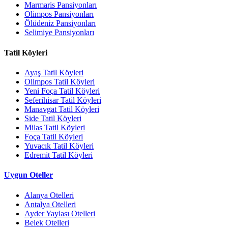
Marmaris Pansiyonları
Olimpos Pansiyonları
Ölüdeniz Pansiyonları
Selimiye Pansiyonları
Tatil Köyleri
Ayaş Tatil Köyleri
Olimpos Tatil Köyleri
Yeni Foça Tatil Köyleri
Seferihisar Tatil Köyleri
Manavgat Tatil Köyleri
Side Tatil Köyleri
Milas Tatil Köyleri
Foça Tatil Köyleri
Yuvacık Tatil Köyleri
Edremit Tatil Köyleri
Uygun Oteller
Alanya Otelleri
Antalya Otelleri
Ayder Yaylası Otelleri
Belek Otelleri