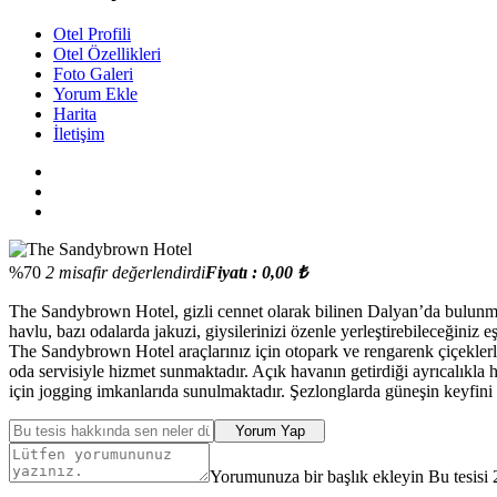
Otel Profili
Otel Özellikleri
Foto Galeri
Yorum Ekle
Harita
İletişim
%70
2 misafir değerlendirdi
Fiyatı : 0,00 ₺
The Sandybrown Hotel, gizli cennet olarak bilinen Dalyan’da bulunmak
havlu, bazı odalarda jakuzi, giysilerinizi özenle yerleştirebileceğiniz 
The Sandybrown Hotel araçlarınız için otopark ve rengarenk çiçeklerle
oda servisiyle hizmet sunmaktadır. Açık havanın getirdiği ayrıcalıkl
için jogging imkanlarıda sunulmaktadır. Şezlonglarda güneşin keyfini d
Yorum Yap
Yorumunuza bir başlık ekleyin Bu tesisi 