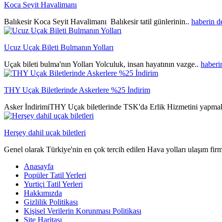
Koca Seyit Havalimanı
Balıkesir Koca Seyit Havalimanı Balıkesir tatil günlerinin..
haberin 
Ucuz Uçak Bileti Bulmanın Yolları
Uçak bileti bulma'nın Yolları Yolculuk, insan hayatının vazge..
haberi
THY Uçak Biletlerinde Askerlere %25 İndirim
Asker İndirimiTHY Uçak biletlerinde TSK'da Erlik Hizmetini yapmak
Herşey dahil uçak biletleri
Genel olarak Türkiye'nin en çok tercih edilen Hava yolları ulaşım fir
Anasayfa
Popüler Tatil Yerleri
Yurtiçi Tatil Yerleri
Hakkımızda
Gizlilik Politikası
Kişisel Verilerin Korunması Politikası
Site Haritası