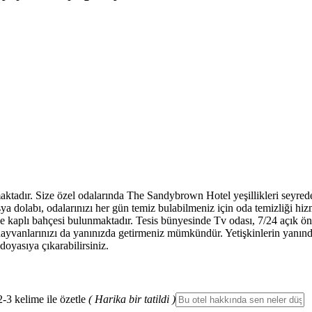
tadır. Size özel odalarında The Sandybrown Hotel yeşillikleri seyrede
eşya dolabı, odalarınızı her gün temiz bulabilmeniz için oda temizliği hi
 kaplı bahçesi bulunmaktadır. Tesis bünyesinde Tv odası, 7/24 açık ön 
a hayvanlarınızı da yanınızda getirmeniz mümkündür. Yetişkinlerin yanı
oyasıya çıkarabilirsiniz.
2-3 kelime ile özetle
( Harika bir tatildi )