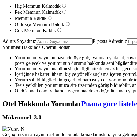
Hiç Memnun Kalmadık
Pek Memnun Kalmadık
Memnun Kaldık
Oldukça Memnun Kaldık
Çok Memnun Kaldık
Adınız Soyadınız
E-posta Adresiniz
Yorumlar Hakkında Önemli Notlar
Yorumunun yayınlanması için üye girişi yapmalı yada ad, soyad 
posta gelecek ve yorumunun durumu hakkında seni bilgilendirec
Yorumunun yayınlanabilmesi için, ilgili otelde en az bir gece k
İçeriğinde hakaret, itham, kişiye yönelik suçlama içeren yoruml
Yorum sahibi bilgilerinin geçerli olmaması ya da yorumun bir te
Tesis yetkilileri yorumunuza site üzerinden görüş bildirebilir, anc
OtelCenneti.com, yukarıda geçen maddeler doğrultusunda yapıl
Otel Hakkında Yorumlar
Puana göre listel
Mükemmel
3.0
Geçtiğimiz nisan ayının 23’ünde burada konaklamıştım, iyi ki gelmişim