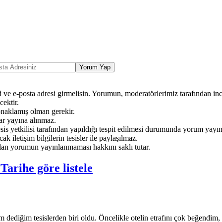
Yorum Yap
ve e-posta adresi girmelisin. Yorumun, moderatörlerimiz tarafından ince
ektir.
onaklamış olman gerekir.
ar yayına alınmaz.
sis yetkilisi tarafından yapıldığı tespit edilmesi durumunda yorum yayı
ak iletişim bilgilerin tesisler ile paylaşılmaz.
an yorumun yayınlanmaması hakkını saklı tutar.
e
Tarihe göre listele
 dediğim tesislerden biri oldu. Öncelikle otelin etrafını çok beğendim,