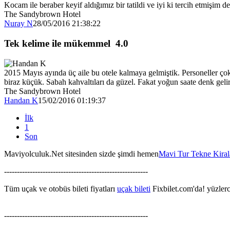
Kocam ile beraber keyif aldığımız bir tatildi ve iyi ki tercih etmişim de
The Sandybrown Hotel
Nuray N
28/05/2016 21:38:22
Tek kelime ile mükemmel
4.0
2015 Mayıs ayında üç aile bu otele kalmaya gelmiştik. Personeller ço
biraz küçük. Sabah kahvaltıları da güzel. Fakat yoğun saate denk gelir
The Sandybrown Hotel
Handan K
15/02/2016 01:19:37
İlk
1
Son
Maviyolculuk.Net sitesinden sizde şimdi hemen
Mavi Tur Tekne Kira
--------------------------------------------------------
Tüm uçak ve otobüs bileti fiyatları
uçak bileti
Fixbilet.com'da! yüzlerce
--------------------------------------------------------