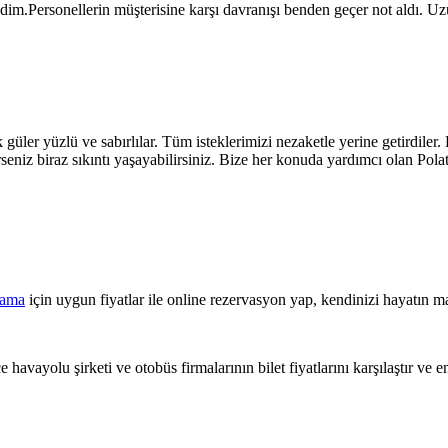
dim.Personellerin müşterisine karşı davranışı benden geçer not aldı. Uzun b
k güler yüzlü ve sabırlılar. Tüm isteklerimizi nezaketle yerine getir
seniz biraz sıkıntı yaşayabilirsiniz. Bize her konuda yardımcı olan Pol
lama
için uygun fiyatlar ile online rezervasyon yap, kendinizi hayatın ma
 havayolu şirketi ve otobüs firmalarının bilet fiyatlarını karşılaştır ve e