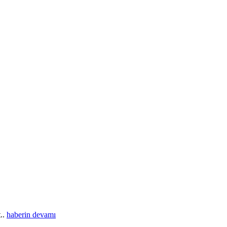
t..
haberin devamı