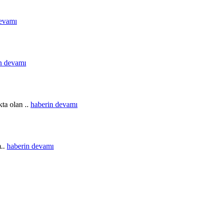
devamı
n devamı
ta olan ..
haberin devamı
m..
haberin devamı