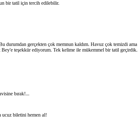
ir tatil için tercih edilebilir.
diler. Bu durumdan gerçekten çok memnun kaldım. Havuz çok temizdi ama
at Bey'e teşekkür ediyorum. Tek kelime ile mükemmel bir tatil geçirdik.
visine bırak!...
n ucuz biletini hemen al!