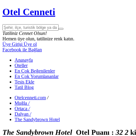
Otel Cenneti
Tatiliniz Cennet Olsun!
Hemen üye olun, tatilinize renk katın.
Üye Girişi
Üye ol
Facebook ile Bağlan
Anasayfa
Oteller
En Çok Beğenilenler
En Çok Yorumlananlar
Tesis Ekle
Tatil Blog
Otelcenneti.com
/
Muğla
/
Ortaca
/
Dalyan
/
The Sandybrown Hotel
The Sandybrown Hotel
Otel Puanı :
3
2
2
ki