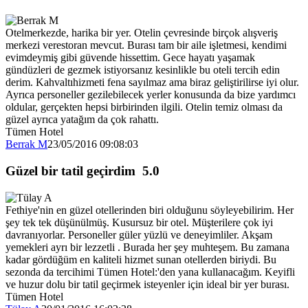
Otelmerkezde, harika bir yer. Otelin çevresinde birçok alışveriş
merkezi verestoran mevcut. Burası tam bir aile işletmesi, kendimi
evimdeymiş gibi güvende hissettim. Gece hayatı yaşamak
gündüzleri de gezmek istiyorsanız kesinlikle bu oteli tercih edin
derim. Kahvaltıhizmeti fena sayılmaz ama biraz geliştirilirse iyi olur.
Ayrıca personeller gezilebilecek yerler konusunda da bize yardımcı
oldular, gerçekten hepsi birbirinden ilgili. Otelin temiz olması da
güzel ayrıca yatağım da çok rahattı.
Tümen Hotel
Berrak M
23/05/2016 09:08:03
Güzel bir tatil geçirdim
5.0
Fethiye'nin en güzel otellerinden biri olduğunu söyleyebilirim. Her
şey tek tek düşünülmüş. Kusursuz bir otel. Müşterilere çok iyi
davranıyorlar. Personeller güler yüzlü ve deneyimliler. Akşam
yemekleri ayrı bir lezzetli . Burada her şey muhteşem. Bu zamana
kadar gördüğüm en kaliteli hizmet sunan otellerden biriydi. Bu
sezonda da tercihimi Tümen Hotel:'den yana kullanacağım. Keyifli
ve huzur dolu bir tatil geçirmek isteyenler için ideal bir yer burası.
Tümen Hotel