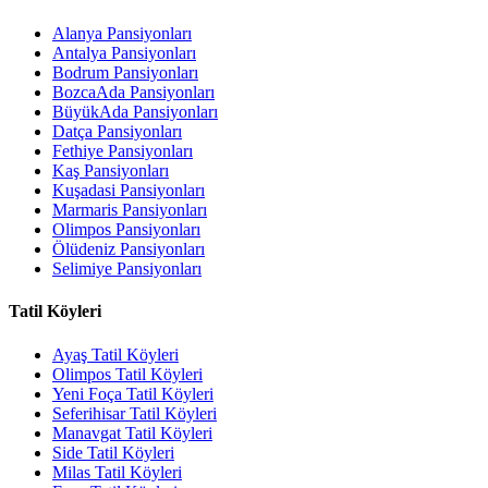
Alanya Pansiyonları
Antalya Pansiyonları
Bodrum Pansiyonları
BozcaAda Pansiyonları
BüyükAda Pansiyonları
Datça Pansiyonları
Fethiye Pansiyonları
Kaş Pansiyonları
Kuşadasi Pansiyonları
Marmaris Pansiyonları
Olimpos Pansiyonları
Ölüdeniz Pansiyonları
Selimiye Pansiyonları
Tatil Köyleri
Ayaş Tatil Köyleri
Olimpos Tatil Köyleri
Yeni Foça Tatil Köyleri
Seferihisar Tatil Köyleri
Manavgat Tatil Köyleri
Side Tatil Köyleri
Milas Tatil Köyleri