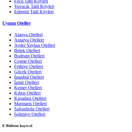
Foça Tatil Köyleri
Yuvacık Tatil Köyleri
Edremit Tatil Köyleri
Uygun Oteller
Alanya Otelleri
Antalya Otelleri
Ayder Yaylası Otelleri
Belek Otelleri
Bodrum Otelleri
Çeşme Otelleri
Fethiye Otelleri
Göcek Otelleri
İstanbul Otelleri
İzmir Otelleri
Kemer Otelleri
Kıbrıs Otelleri
Kuşadası Otelleri
Marmaris Otelleri
Safranbolu Otelleri
Selimiye Otelleri
E-Bültene kayıt ol