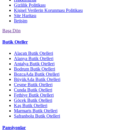
Gizlilik Politikası
Kişisel Verilerin Korunması Politikası
Site Haritası
İletişim
Başa Dön
Butik Oteller
Alaçatı Butik Otelleri
Alanya Butik Otelleri
Antalya Butik Otelleri
Bodrum Butik Otelleri
BozcaAda Butik Otelleri
BüyükAda Butik Otelleri
Çeşme Butik Otelleri
Cunda Butik Otelleri
Fethiye Butik Otelleri
Göcek Butik Otelleri
Kaş Butik Otelleri
Marmaris Butik Otelleri
Safranbolu Butik Otelleri
Pansiyonlar