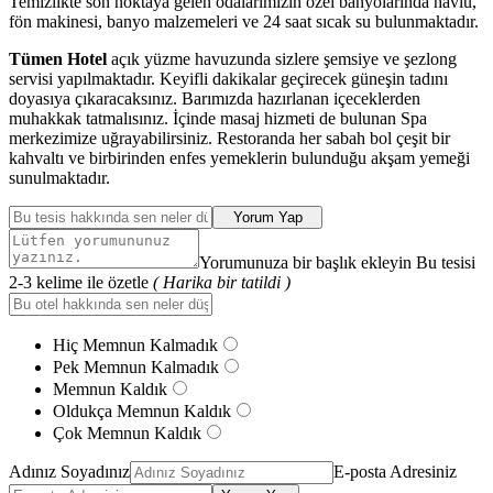
Temizlikte son noktaya gelen odalarımızın özel banyolarında havlu,
fön makinesi, banyo malzemeleri ve 24 saat sıcak su bulunmaktadır.
Tümen Hotel
açık yüzme havuzunda sizlere şemsiye ve şezlong
servisi yapılmaktadır. Keyifli dakikalar geçirecek güneşin tadını
doyasıya çıkaracaksınız. Barımızda hazırlanan içeceklerden
muhakkak tatmalısınız. İçinde masaj hizmeti de bulunan Spa
merkezimize uğrayabilirsiniz. Restoranda her sabah bol çeşit bir
kahvaltı ve birbirinden enfes yemeklerin bulunduğu akşam yemeği
sunulmaktadır.
Yorum Yap
Yorumunuza bir başlık ekleyin Bu tesisi
2-3 kelime ile özetle
( Harika bir tatildi )
Hiç Memnun Kalmadık
Pek Memnun Kalmadık
Memnun Kaldık
Oldukça Memnun Kaldık
Çok Memnun Kaldık
Adınız Soyadınız
E-posta Adresiniz