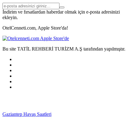
İndirim ve fırsatlardan haberdar olmak için e-posta adresinizi
ekleyin.
OtelCenneti.com, Apple Store'da!
Bu site TATİL REHBERİ TURİZM A.Ş tarafından yapılmıştır.
Gaziantep Havaş Saatleri
Haartransplantatie Tilburg &
Turkije
Haartransplantatie Heerlen & Turkije
Haartransplantatie
Nijmegen & Turkije
Haartransplantatie Arnhem &
Turkije
Haartransplantatie Amersfoort & Turkije
Haartransplantatie
Zoetermeer & Turkije
Haartransplantatie Zwolle &