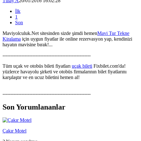
Tülay A
20/01/2016 16:02:28
İlk
1
Son
Maviyolculuk.Net sitesinden sizde şimdi hemen
Mavi Tur Tekne
Kiralama
için uygun fiyatlar ile online rezervasyon yap, kendinizi
hayatın mavisine bırak!...
--------------------------------------------------------
Tüm uçak ve otobüs bileti fiyatları
uçak bileti
Fixbilet.com'da!
yüzlerce havayolu şirketi ve otobüs firmalarının bilet fiyatlarını
karşılaştır ve en ucuz biletini hemen al!
--------------------------------------------------------
Son Yorumlananlar
Çakır Motel