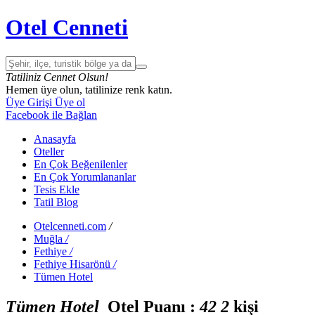
Otel Cenneti
Tatiliniz Cennet Olsun!
Hemen üye olun, tatilinize renk katın.
Üye Girişi
Üye ol
Facebook ile Bağlan
Anasayfa
Oteller
En Çok Beğenilenler
En Çok Yorumlananlar
Tesis Ekle
Tatil Blog
Otelcenneti.com
/
Muğla
/
Fethiye
/
Fethiye Hisarönü
/
Tümen Hotel
Tümen Hotel
Otel Puanı :
4
2
2
kişi