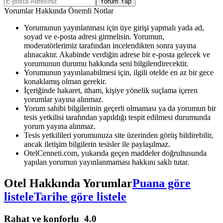
Yorum Yap
Yorumlar Hakkında Önemli Notlar
Yorumunun yayınlanması için üye girişi yapmalı yada ad,
soyad ve e-posta adresi girmelisin. Yorumun,
moderatörlerimiz tarafından incelendikten sonra yayına
alınacaktır. Akabinde verdiğin adrese bir e-posta gelecek ve
yorumunun durumu hakkında seni bilgilendirecektir.
Yorumunun yayınlanabilmesi için, ilgili otelde en az bir gece
konaklamış olman gerekir.
İçeriğinde hakaret, itham, kişiye yönelik suçlama içeren
yorumlar yayına alınmaz.
Yorum sahibi bilgilerinin geçerli olmaması ya da yorumun bir
tesis yetkilisi tarafından yapıldığı tespit edilmesi durumunda
yorum yayına alınmaz.
Tesis yetkilileri yorumunuza site üzerinden görüş bildirebilir,
ancak iletişim bilgilerin tesisler ile paylaşılmaz.
OtelCenneti.com, yukarıda geçen maddeler doğrultusunda
yapılan yorumun yayınlanmaması hakkını saklı tutar.
Otel Hakkında Yorumlar
Puana göre
listele
Tarihe göre listele
Rahat ve konforlu
4.0