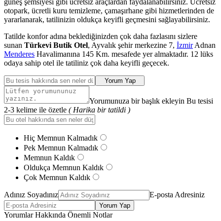
güneş şemsiyesi gibi ücretsiz araçlardan faydalanabilirsiniz. Ücretsiz
otopark, ücretli kuru temizleme, çamaşırhane gibi hizmetlerinden de
yararlanarak, tatilinizin oldukça keyifli geçmesini sağlayabilirsiniz.
Tatilde konfor adına beklediğinizden çok daha fazlasını sizlere
sunan
Türkevi Butik Otel
, Ayvalık şehir merkezine 7,
İzmir
Adnan
Menderes
Havalimanına 145 Km. mesafede yer almaktadır. 12 lüks
odaya sahip otel ile tatiliniz çok daha keyifli geçecek.
Yorum Yap
Yorumunuza bir başlık ekleyin Bu tesisi
2-3 kelime ile özetle
( Harika bir tatildi )
Hiç Memnun Kalmadık
Pek Memnun Kalmadık
Memnun Kaldık
Oldukça Memnun Kaldık
Çok Memnun Kaldık
Adınız Soyadınız
E-posta Adresiniz
Yorum Yap
Yorumlar Hakkında Önemli Notlar