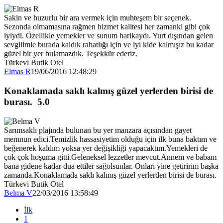
Sakin ve huzurlu bir ara vermek için muhteşem bir seçenek.
Sezonda olmamasına rağmen hizmet kalitesi her zamanki gibi çok
iyiydi. Özellikle yemekler ve sunum harikaydı. Yurt dışından gelen
sevgilimle burada kaldık rahatlığı için ve iyi kide kalmışız bu kadar
güzel bir yer bulamazdık. Teşekkür ederiz.
Türkevi Butik Otel
Elmas R
19/06/2016 12:48:29
Konaklamada saklı kalmış güzel yerlerden birisi de
burası.
5.0
Sarımsaklı plajında bulunan bu yer manzara açısından gayet
memnun edici.Temizlik hassasiyetim olduğu için ilk buna baktım ve
beğenerek kaldım yoksa yer değişikliği yapacaktım.Yemekleri de
çok çok hoşuma gitti.Geleneksel lezzetler mevcut.Annem ve babam
bana gidene kadar dua ettiler sağolsunlar. Onları yine getiririm başka
zamanda.Konaklamada saklı kalmış güzel yerlerden birisi de burası.
Türkevi Butik Otel
Belma V
22/03/2016 13:58:49
İlk
1