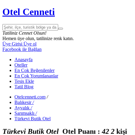
Otel Cenneti
Tatiliniz Cennet Olsun!
Hemen üye olun, tatilinize renk katın.
Üye Girişi
Üye ol
Facebook ile Bağlan
Anasayfa
Oteller
En Çok Beğenilenler
En Çok Yorumlananlar
Tesis Ekle
Tatil Blog
Otelcenneti.com
/
Balıkesir
/
Ayvalık
/
Sarımsaklı
/
Türkevi Butik Otel
Türkevi Butik Otel
Otel Puanı :
4
2
2
kişi