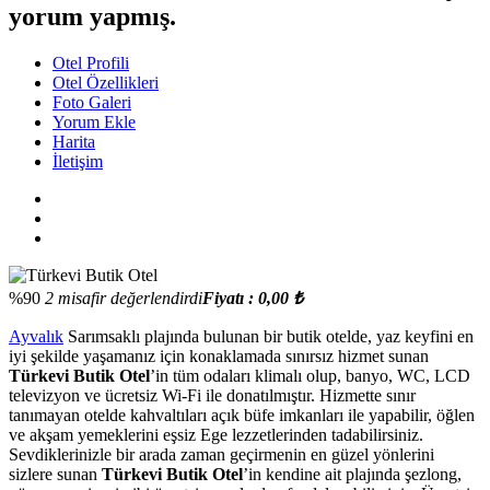
yorum yapmış.
Otel Profili
Otel Özellikleri
Foto Galeri
Yorum Ekle
Harita
İletişim
%90
2 misafir değerlendirdi
Fiyatı : 0,00 ₺
Ayvalık
Sarımsaklı plajında bulunan bir butik otelde, yaz keyfini en
iyi şekilde yaşamanız için konaklamada sınırsız hizmet sunan
Türkevi Butik Otel
’in tüm odaları klimalı olup, banyo, WC, LCD
televizyon ve ücretsiz Wi-Fi ile donatılmıştır. Hizmette sınır
tanımayan otelde kahvaltıları açık büfe imkanları ile yapabilir, öğlen
ve akşam yemeklerini eşsiz Ege lezzetlerinden tadabilirsiniz.
Sevdiklerinizle bir arada zaman geçirmenin en güzel yönlerini
sizlere sunan
Türkevi Butik Otel
’in kendine ait plajında şezlong,