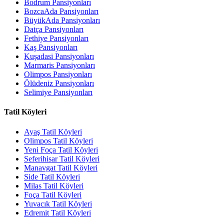
Bodrum Pansiyonları
BozcaAda Pansiyonları
BüyükAda Pansiyonları
Datça Pansiyonları
Fethiye Pansiyonları
Kaş Pansiyonları
Kuşadasi Pansiyonları
Marmaris Pansiyonları
Olimpos Pansiyonları
Ölüdeniz Pansiyonları
Selimiye Pansiyonları
Tatil Köyleri
Ayaş Tatil Köyleri
Olimpos Tatil Köyleri
Yeni Foça Tatil Köyleri
Seferihisar Tatil Köyleri
Manavgat Tatil Köyleri
Side Tatil Köyleri
Milas Tatil Köyleri
Foça Tatil Köyleri
Yuvacık Tatil Köyleri
Edremit Tatil Köyleri