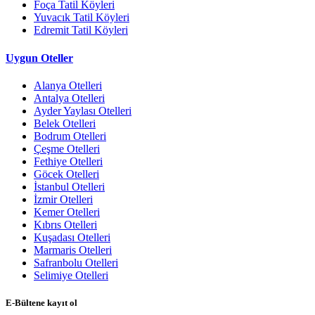
Foça Tatil Köyleri
Yuvacık Tatil Köyleri
Edremit Tatil Köyleri
Uygun Oteller
Alanya Otelleri
Antalya Otelleri
Ayder Yaylası Otelleri
Belek Otelleri
Bodrum Otelleri
Çeşme Otelleri
Fethiye Otelleri
Göcek Otelleri
İstanbul Otelleri
İzmir Otelleri
Kemer Otelleri
Kıbrıs Otelleri
Kuşadası Otelleri
Marmaris Otelleri
Safranbolu Otelleri
Selimiye Otelleri
E-Bültene kayıt ol