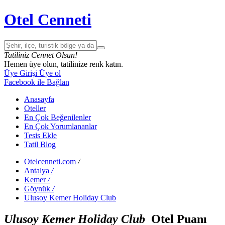
Otel Cenneti
Tatiliniz Cennet Olsun!
Hemen üye olun, tatilinize renk katın.
Üye Girişi
Üye ol
Facebook ile Bağlan
Anasayfa
Oteller
En Çok Beğenilenler
En Çok Yorumlananlar
Tesis Ekle
Tatil Blog
Otelcenneti.com
/
Antalya
/
Kemer
/
Göynük
/
Ulusoy Kemer Holiday Club
Ulusoy Kemer Holiday Club
Otel Puanı