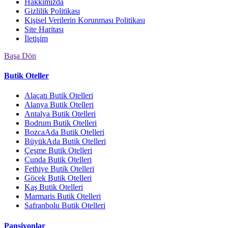
Hakkımızda
Gizlilik Politikası
Kişisel Verilerin Korunması Politikası
Site Haritası
İletişim
Başa Dön
Butik Oteller
Alaçatı Butik Otelleri
Alanya Butik Otelleri
Antalya Butik Otelleri
Bodrum Butik Otelleri
BozcaAda Butik Otelleri
BüyükAda Butik Otelleri
Çeşme Butik Otelleri
Cunda Butik Otelleri
Fethiye Butik Otelleri
Göcek Butik Otelleri
Kaş Butik Otelleri
Marmaris Butik Otelleri
Safranbolu Butik Otelleri
Pansiyonlar