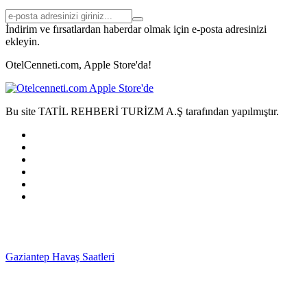
İndirim ve fırsatlardan haberdar olmak için e-posta adresinizi
ekleyin.
OtelCenneti.com, Apple Store'da!
Bu site TATİL REHBERİ TURİZM A.Ş tarafından yapılmıştır.
Gaziantep Havaş Saatleri
Haartransplantatie Tilburg &
Turkije
Haartransplantatie Heerlen & Turkije
Haartransplantatie
Nijmegen & Turkije
Haartransplantatie Arnhem &
Turkije
Haartransplantatie Amersfoort & Turkije
Haartransplantatie
Zoetermeer & Turkije
Haartransplantatie Zwolle &