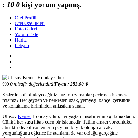
:
1
0
0
kişi yorum yapmış.
Otel Profili
Otel Özellikleri
Foto Galeri
Yorum Ekle
Harita
İletişim
%0
0 misafir değerlendirdi
Fiyatı : 253,00 ₺
Sizlerde kafa dinleyeceğiniz huzurlu zamanlar geçirmek istemez
misiniz? Her şeyden ve herkesten uzak, yemyeşil bahçe içerisinde
ve konaklama biriminden anlaşılanı sunan.
Ulusoy
Kemer
Holiday Club, her yaştan misafirlerini ağırlamaktadır.
Çünkü her yaşa hitap eden bir işletmedir. Tatilin amacı yorgunluğu
atmaktır diye düşünenlerin payının büyük olduğu ancak,
yorgunluğunu eğlence ile atanların da var olduğu gerçeğine