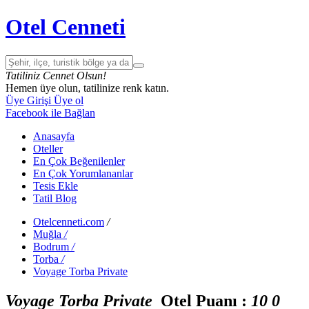
Otel Cenneti
Tatiliniz Cennet Olsun!
Hemen üye olun, tatilinize renk katın.
Üye Girişi
Üye ol
Facebook ile Bağlan
Anasayfa
Oteller
En Çok Beğenilenler
En Çok Yorumlananlar
Tesis Ekle
Tatil Blog
Otelcenneti.com
/
Muğla
/
Bodrum
/
Torba
/
Voyage Torba Private
Voyage Torba Private
Otel Puanı :
1
0
0