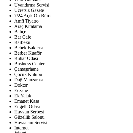
Uyandırma Servisi
Ücretsiz Gazete
7/24 Açık Ön Büro
Amfi Tiyatro
Araç Kiralama
Bahçe
Bar Cafe
Barbekü
Bebek Bakıcısı
Berber Kuaför
Buhar Odası
Business Center
Çamaşırhane
Çocuk Kulübü
Dağ Manzarası
Doktor
Eczane
Ek Yatak
Emanet Kasa
Engelli Odası
Hayvan Serbest
Güzellik Salonu
Havaalanı Servisi
Internet