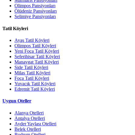
Marmaris Pansiyonları
Olimpos Pansiyonları
Ölüdeniz Pansiyonları
Selimiye Pansiyonları
Tatil Köyleri
Ayaş Tatil Köyleri
Olimpos Tatil Köyleri
Yeni Foça Tatil Köyleri
Seferihisar Tatil Köyleri
Manavgat Tatil Köyleri
Side Tatil Köyleri
Milas Tatil Köyleri
Foça Tatil Köyleri
Yuvacık Tatil Köyleri
Edremit Tatil Köyleri
Uygun Oteller
Alanya Otelleri
Antalya Otelleri
Ayder Yaylası Otelleri
Belek Otelleri
Bodrum Otelleri