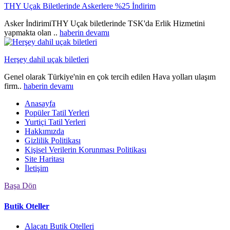
THY Uçak Biletlerinde Askerlere %25 İndirim
Asker İndirimiTHY Uçak biletlerinde TSK'da Erlik Hizmetini
yapmakta olan ..
haberin devamı
Herşey dahil uçak biletleri
Genel olarak Türkiye'nin en çok tercih edilen Hava yolları ulaşım
firm..
haberin devamı
Anasayfa
Popüler Tatil Yerleri
Yurtiçi Tatil Yerleri
Hakkımızda
Gizlilik Politikası
Kişisel Verilerin Korunması Politikası
Site Haritası
İletişim
Başa Dön
Butik Oteller
Alaçatı Butik Otelleri