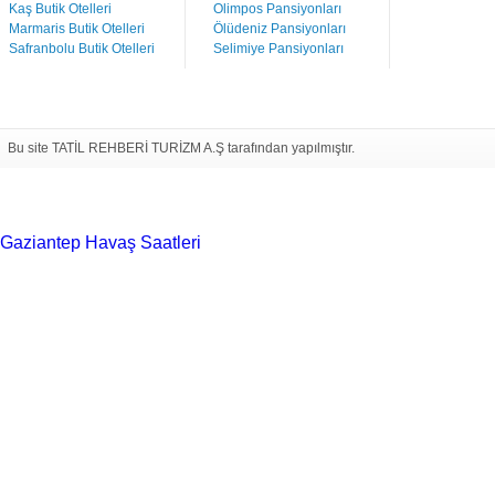
Kaş Butik Otelleri
Olimpos Pansiyonları
Marmaris Butik Otelleri
Ölüdeniz Pansiyonları
Safranbolu Butik Otelleri
Selimiye Pansiyonları
Bu site TATİL REHBERİ TURİZM A.Ş tarafından yapılmıştır.
Gaziantep Havaş Saatleri
Haartransplantatie Tilburg &
Turkije
Haartransplantatie Heerlen & Turkije
Haartransplantatie
Nijmegen & Turkije
Haartransplantatie Arnhem &
Turkije
Haartransplantatie Amersfoort &
Turkije
Haartransplantatie Zoetermeer &
Turkije
Haartransplantatie Zwolle & Turkije
Haartransplantatie
Maastricht & Turkije
Haartransplantatie Emmen &
Turkije
Haartransplantatie Ede & Turkije