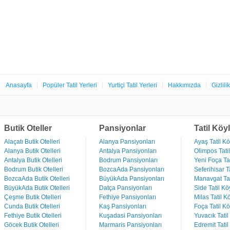
Anasayfa
Popüler Tatil Yerleri
Yurtiçi Tatil Yerleri
Hakkımızda
Gizlili
Butik Oteller
Pansiyonlar
Tatil Köyl
Alaçatı Butik Otelleri
Alanya Pansiyonları
Ayaş Tatil Kö
Alanya Butik Otelleri
Antalya Pansiyonları
Olimpos Tatil
Antalya Butik Otelleri
Bodrum Pansiyonları
Yeni Foça Tat
Bodrum Butik Otelleri
BozcaAda Pansiyonları
Seferihisar Ta
BozcaAda Butik Otelleri
BüyükAda Pansiyonları
Manavgat Tat
BüyükAda Butik Otelleri
Datça Pansiyonları
Side Tatil Kö
Çeşme Butik Otelleri
Fethiye Pansiyonları
Milas Tatil Kö
Cunda Butik Otelleri
Kaş Pansiyonları
Foça Tatil Kö
Fethiye Butik Otelleri
Kuşadasi Pansiyonları
Yuvacık Tatil
Göcek Butik Otelleri
Marmaris Pansiyonları
Edremit Tatil