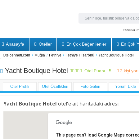
Tatiliniz
Anasayfa
Oteller
En Çok Beğenilenler
En Çok Y
Otelcenneti.com
/
Muğla
/
Fethiye
/
Fethiye Hisarönü
/
Yacht Boutique Hotel
Yacht Boutique Hotel
Otel Puanı :
5
2
kişi yo
Otel Profili
Otel Özellikleri
Foto Galeri
Yorum Ekle
Yacht Boutique Hotel
otel'e ait haritadaki adresi.
This page can't load Google Maps correc