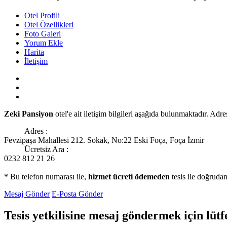
Otel Profili
Otel Özellikleri
Foto Galeri
Yorum Ekle
Harita
İletişim
Zeki Pansiyon
otel'e ait iletişim bilgileri aşağıda bulunmaktadır. Adr
Adres :
Fevzipaşa Mahallesi 212. Sokak, No:22 Eski Foça, Foça İzmir
Ücretsiz Ara :
0232 812 21 26
* Bu telefon numarası ile,
hizmet ücreti ödemeden
tesis ile doğrudan
Mesaj Gönder
E-Posta Gönder
Tesis yetkilisine mesaj göndermek için lüt