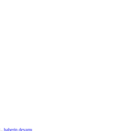
t..
haberin devamı