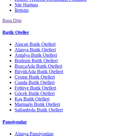
Site Haritası
İletişim
Başa Dön
Butik Oteller
Alaçatı Butik Otelleri
Alanya Butik Otelleri
Antalya Butik Otelleri
Bodrum Butik Otelleri
BozcaAda Butik Otelleri
BüyükAda Butik Otelleri
Çeşme Butik Otelleri
Cunda Butik Otelleri
Fethiye Butik Otelleri
Göcek Butik Otelleri
Kaş Butik Otelleri
Marmaris Butik Otelleri
Safranbolu Butik Otelleri
Pansiyonlar
Alanya Pansiyonları