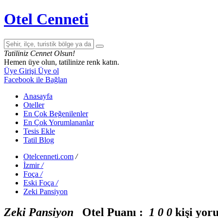
Otel Cenneti
Tatiliniz Cennet Olsun!
Hemen üye olun, tatilinize renk katın.
Üye Girişi
Üye ol
Facebook ile Bağlan
Anasayfa
Oteller
En Çok Beğenilenler
En Çok Yorumlananlar
Tesis Ekle
Tatil Blog
Otelcenneti.com
/
İzmir
/
Foça
/
Eski Foça
/
Zeki Pansiyon
Zeki Pansiyon
Otel Puanı :
1
0
0
kişi yor