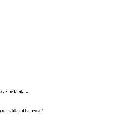
visine bırak!...
n ucuz biletini hemen al!