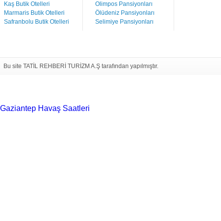
Kaş Butik Otelleri
Olimpos Pansiyonları
Marmaris Butik Otelleri
Ölüdeniz Pansiyonları
Safranbolu Butik Otelleri
Selimiye Pansiyonları
Bu site TATİL REHBERİ TURİZM A.Ş tarafından yapılmıştır.
Gaziantep Havaş Saatleri
Haartransplantatie Tilburg &
Turkije
Haartransplantatie Heerlen & Turkije
Haartransplantatie
Nijmegen & Turkije
Haartransplantatie Arnhem &
Turkije
Haartransplantatie Amersfoort &
Turkije
Haartransplantatie Zoetermeer &
Turkije
Haartransplantatie Zwolle & Turkije
Haartransplantatie
Maastricht & Turkije
Haartransplantatie Emmen &
Turkije
Haartransplantatie Ede & Turkije