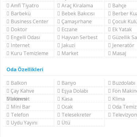
Amfi Tiyatro
Araç Kiralama
Bahçe
Barbekü
Bebek Bakıcısı
Berber Ku
Business Center
Çamaşırhane
Çocuk Kul
Doktor
Eczane
Ek Yatak
Engelli Odası
Hayvan Serbest
Güzellik S
Internet
Jakuzi
Jeneratör
Kuru Temizleme
Market
Masaj
Oda Özellikleri
Balkon
Banyo
Buzdolabı
Çay Kahve
Eşya Dolabı
Fön Makin
Makinesi
Internet
Kasa
Klima
Mini Bar
Ocak
Oda Temizl
Telefon
Telesekreter
Televizyon
Uydu Yayını
Ütü