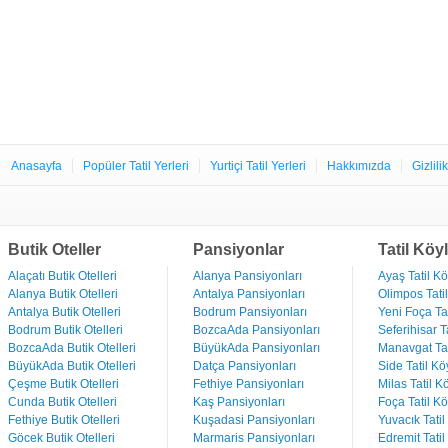
Anasayfa
Popüler Tatil Yerleri
Yurtiçi Tatil Yerleri
Hakkımızda
Gizlili
Butik Oteller
Pansiyonlar
Tatil Köyl
Alaçatı Butik Otelleri
Alanya Pansiyonları
Ayaş Tatil Kö
Alanya Butik Otelleri
Antalya Pansiyonları
Olimpos Tatil
Antalya Butik Otelleri
Bodrum Pansiyonları
Yeni Foça Tat
Bodrum Butik Otelleri
BozcaAda Pansiyonları
Seferihisar Ta
BozcaAda Butik Otelleri
BüyükAda Pansiyonları
Manavgat Tat
BüyükAda Butik Otelleri
Datça Pansiyonları
Side Tatil Kö
Çeşme Butik Otelleri
Fethiye Pansiyonları
Milas Tatil Kö
Cunda Butik Otelleri
Kaş Pansiyonları
Foça Tatil Kö
Fethiye Butik Otelleri
Kuşadasi Pansiyonları
Yuvacık Tatil
Göcek Butik Otelleri
Marmaris Pansiyonları
Edremit Tatil