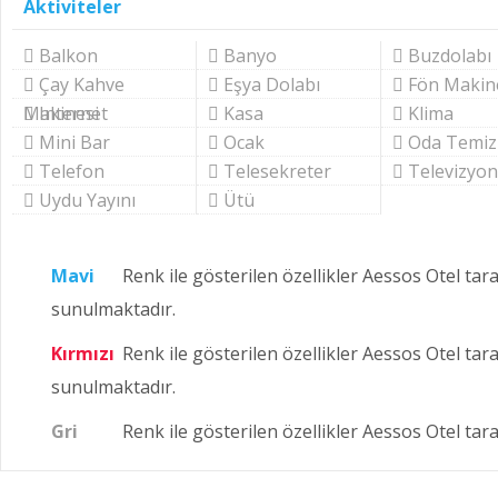
Aktiviteler
Balkon
Banyo
Buzdolabı
Çay Kahve
Eşya Dolabı
Fön Makin
Makinesi
Internet
Kasa
Klima
Mini Bar
Ocak
Oda Temizl
Telefon
Telesekreter
Televizyon
Uydu Yayını
Ütü
Mavi
Renk ile gösterilen özellikler Aessos Otel tar
sunulmaktadır.
Kırmızı
Renk ile gösterilen özellikler Aessos Otel tara
sunulmaktadır.
Gri
Renk ile gösterilen özellikler Aessos Otel ta