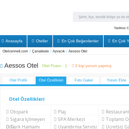
Tatiliniz
Anasayfa
Oteller
En Çok Beğenilenler
En Çok Y
Otelcenneti.com
/
Çanakkale
/
Ayvacık
/
Aessos Otel
Aessos Otel
Otel Puanı :
1
0
kişi yorum yapmış.
Otel Profili
Otel Özellikleri
Foto Galeri
Yorum Ekle
Otel Özellikleri
Otopark
Plaj
Restauran
Sigara İçilmeyen
SPA Merkezi
Toplantı O
Oda
Türk Hamamı
Uyandırma Servisi
Ücretsiz G