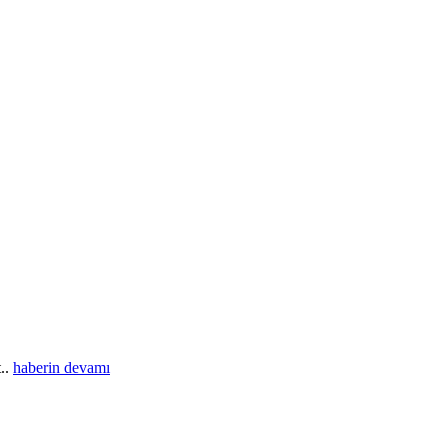
t..
haberin devamı