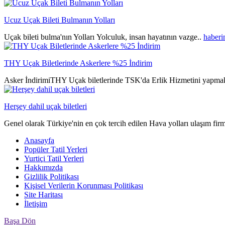
Ucuz Uçak Bileti Bulmanın Yolları
Uçak bileti bulma'nın Yolları Yolculuk, insan hayatının vazge..
haberi
THY Uçak Biletlerinde Askerlere %25 İndirim
Asker İndirimiTHY Uçak biletlerinde TSK'da Erlik Hizmetini yapmak
Herşey dahil uçak biletleri
Genel olarak Türkiye'nin en çok tercih edilen Hava yolları ulaşım fir
Anasayfa
Popüler Tatil Yerleri
Yurtiçi Tatil Yerleri
Hakkımızda
Gizlilik Politikası
Kişisel Verilerin Korunması Politikası
Site Haritası
İletişim
Başa Dön