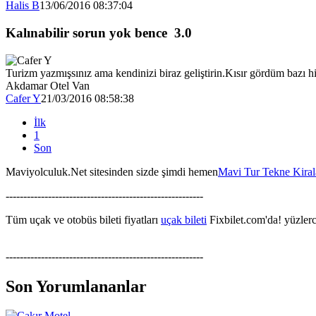
Halis B
13/06/2016 08:37:04
Kalınabilir sorun yok bence
3.0
Turizm yazmışsınız ama kendinizi biraz geliştirin.Kısır gördüm bazı h
Akdamar Otel Van
Cafer Y
21/03/2016 08:58:38
İlk
1
Son
Maviyolculuk.Net sitesinden sizde şimdi hemen
Mavi Tur Tekne Kira
--------------------------------------------------------
Tüm uçak ve otobüs bileti fiyatları
uçak bileti
Fixbilet.com'da! yüzlerce
--------------------------------------------------------
Son Yorumlananlar