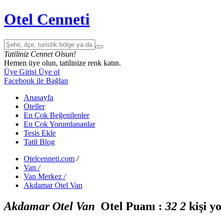
Otel Cenneti
Tatiliniz Cennet Olsun!
Hemen üye olun, tatilinize renk katın.
Üye Girişi
Üye ol
Facebook ile Bağlan
Anasayfa
Oteller
En Çok Beğenilenler
En Çok Yorumlananlar
Tesis Ekle
Tatil Blog
Otelcenneti.com
/
Van
/
Van Merkez
/
Akdamar Otel Van
Akdamar Otel Van
Otel Puanı :
3
2
2
kişi y