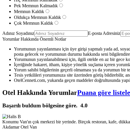
Pek Memnun Kalmadık
Memnun Kaldık
Oldukça Memnun Kaldık
Çok Memnun Kaldık
Adınız Soyadınız
E-posta Adresiniz
Yorumlar Hakkında Önemli Notlar
Yorumunun yayınlanması için üye girişi yapmalı yada ad, soyad 
posta gelecek ve yorumunun durumu hakkında seni bilgilendirec
Yorumunun yayınlanabilmesi için, ilgili otelde en az bir gece k
İçeriğinde hakaret, itham, kişiye yönelik suçlama içeren yoruml
Yorum sahibi bilgilerinin geçerli olmaması ya da yorumun bir te
Tesis yetkilileri yorumunuza site üzerinden görüş bildirebilir, anc
OtelCenneti.com, yukarıda geçen maddeler doğrultusunda yapıl
Otel Hakkında Yorumlar
Puana göre listel
Başarılı buldum bölgesine göre.
4.0
Konumu Van'ın çok merkezi bir yerinde. Birçok restoran, kafe, dükkan, 
Akdamar Otel Van