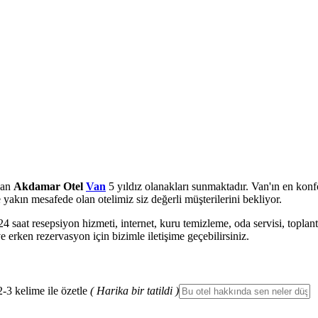
unan
Akdamar Otel
Van
5 yıldız olanakları sunmaktadır. Van'ın en konfor
yakın mesafede olan otelimiz siz değerli müşterilerini bekliyor.
4 saat resepsiyon hizmeti, internet, kuru temizleme, oda servisi, toplan
 erken rezervasyon için bizimle iletişime geçebilirsiniz.
2-3 kelime ile özetle
( Harika bir tatildi )