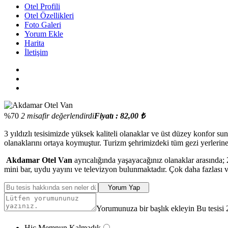
Otel Profili
Otel Özellikleri
Foto Galeri
Yorum Ekle
Harita
İletişim
%70
2 misafir değerlendirdi
Fiyatı : 82,00 ₺
3 yıldızlı tesisimizde yüksek kaliteli olanaklar ve üst düzey konfor s
olanaklarını ortaya koymuştur. Turizm şehrimizdeki tüm gezi yerlerine 
Akdamar Otel Van
ayrıcalığında yaşayacağınız olanaklar arasında; 2
mini bar, uydu yayını ve televizyon bulunmaktadır. Çok daha fazlası ve
Yorum Yap
Yorumunuza bir başlık ekleyin Bu tesisi 
Hiç Memnun Kalmadık