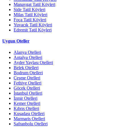
Manavgat Tatil Köyleri
Side Tatil Köyleri
Milas Tatil Köyleri
Foça Tatil Köyleri
Yuvacık Tatil Köyleri
Edremit Tatil Köyleri
Uygun Oteller
Alanya Otelleri
Antalya Otelleri
Ayder Yaylası Otelleri
Belek Otelleri
Bodrum Otelleri
Çeşme Otelleri
Fethiye Otelleri
Göcek Otelleri
İstanbul Otelleri
İzmir Otelleri
Kemer Otelleri
Kıbrıs Otelleri
Kuşadası Otelleri
Marmaris Otelleri
Safranbolu Otelleri