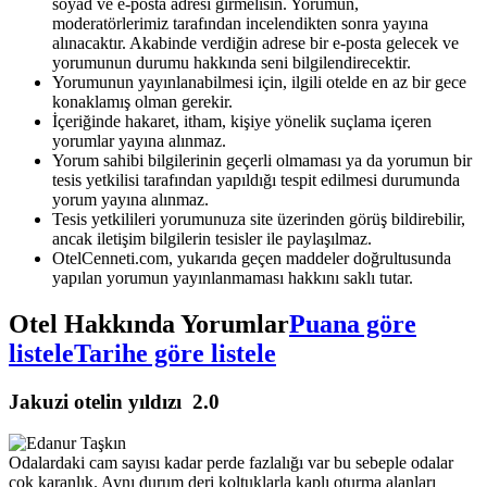
soyad ve e-posta adresi girmelisin. Yorumun,
moderatörlerimiz tarafından incelendikten sonra yayına
alınacaktır. Akabinde verdiğin adrese bir e-posta gelecek ve
yorumunun durumu hakkında seni bilgilendirecektir.
Yorumunun yayınlanabilmesi için, ilgili otelde en az bir gece
konaklamış olman gerekir.
İçeriğinde hakaret, itham, kişiye yönelik suçlama içeren
yorumlar yayına alınmaz.
Yorum sahibi bilgilerinin geçerli olmaması ya da yorumun bir
tesis yetkilisi tarafından yapıldığı tespit edilmesi durumunda
yorum yayına alınmaz.
Tesis yetkilileri yorumunuza site üzerinden görüş bildirebilir,
ancak iletişim bilgilerin tesisler ile paylaşılmaz.
OtelCenneti.com, yukarıda geçen maddeler doğrultusunda
yapılan yorumun yayınlanmaması hakkını saklı tutar.
Otel Hakkında Yorumlar
Puana göre
listele
Tarihe göre listele
Jakuzi otelin yıldızı
2.0
Odalardaki cam sayısı kadar perde fazlalığı var bu sebeple odalar
çok karanlık. Aynı durum deri koltuklarla kaplı oturma alanları