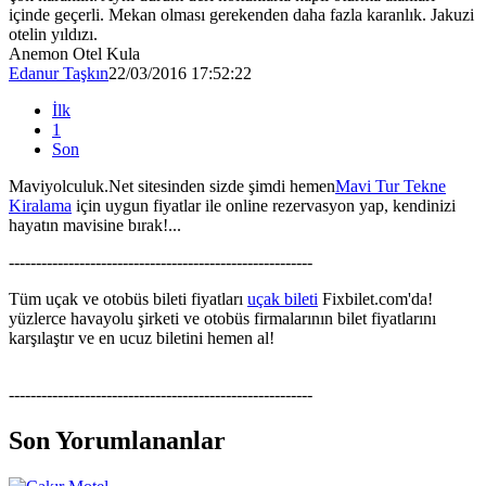
içinde geçerli. Mekan olması gerekenden daha fazla karanlık. Jakuzi
otelin yıldızı.
Anemon Otel Kula
Edanur Taşkın
22/03/2016 17:52:22
İlk
1
Son
Maviyolculuk.Net sitesinden sizde şimdi hemen
Mavi Tur Tekne
Kiralama
için uygun fiyatlar ile online rezervasyon yap, kendinizi
hayatın mavisine bırak!...
--------------------------------------------------------
Tüm uçak ve otobüs bileti fiyatları
uçak bileti
Fixbilet.com'da!
yüzlerce havayolu şirketi ve otobüs firmalarının bilet fiyatlarını
karşılaştır ve en ucuz biletini hemen al!
--------------------------------------------------------
Son Yorumlananlar