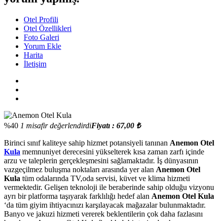
Otel Profili
Otel Özellikleri
Foto Galeri
Yorum Ekle
Harita
İletişim
%40
1 misafir değerlendirdi
Fiyatı : 67,00 ₺
Birinci sınıf kaliteye sahip hizmet potansiyeli tanınan
Anemon Otel
Kula
memnuniyet derecesini yükselterek kısa zaman zarfı içinde
arzu ve taleplerin gerçekleşmesini sağlamaktadır. İş dünyasının
vazgeçilmez buluşma noktaları arasında yer alan
Anemon Otel
Kula
tüm odalarında TV,oda servisi, küvet ve klima hizmeti
vermektedir. Gelişen teknoloji ile beraberinde sahip olduğu vizyonu
ayrı bir platforma taşıyarak farklılığı hedef alan
Anemon Otel Kula
‘da tüm giyim ihtiyacınızı karşılayacak mağazalar bulunmaktadır.
Banyo ve jakuzi hizmeti vererek beklentilerin çok daha fazlasını