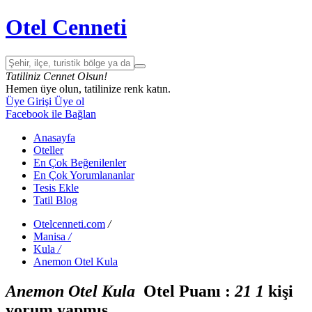
Otel Cenneti
Tatiliniz Cennet Olsun!
Hemen üye olun, tatilinize renk katın.
Üye Girişi
Üye ol
Facebook ile Bağlan
Anasayfa
Oteller
En Çok Beğenilenler
En Çok Yorumlananlar
Tesis Ekle
Tatil Blog
Otelcenneti.com
/
Manisa
/
Kula
/
Anemon Otel Kula
Anemon Otel Kula
Otel Puanı :
2
1
1
kişi
yorum yapmış.