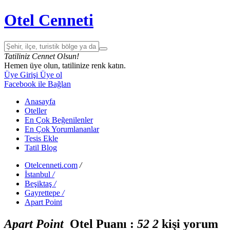
Otel Cenneti
Tatiliniz Cennet Olsun!
Hemen üye olun, tatilinize renk katın.
Üye Girişi
Üye ol
Facebook ile Bağlan
Anasayfa
Oteller
En Çok Beğenilenler
En Çok Yorumlananlar
Tesis Ekle
Tatil Blog
Otelcenneti.com
/
İstanbul
/
Beşiktaş
/
Gayrettepe
/
Apart Point
Apart Point
Otel Puanı :
5
2
2
kişi yorum