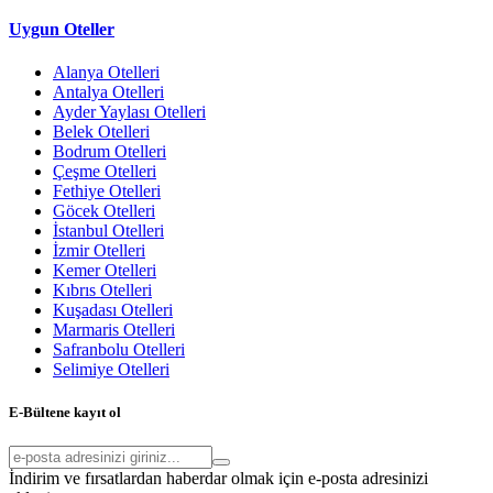
Uygun Oteller
Alanya Otelleri
Antalya Otelleri
Ayder Yaylası Otelleri
Belek Otelleri
Bodrum Otelleri
Çeşme Otelleri
Fethiye Otelleri
Göcek Otelleri
İstanbul Otelleri
İzmir Otelleri
Kemer Otelleri
Kıbrıs Otelleri
Kuşadası Otelleri
Marmaris Otelleri
Safranbolu Otelleri
Selimiye Otelleri
E-Bültene kayıt ol
İndirim ve fırsatlardan haberdar olmak için e-posta adresinizi