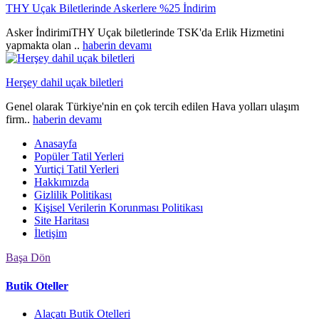
THY Uçak Biletlerinde Askerlere %25 İndirim
Asker İndirimiTHY Uçak biletlerinde TSK'da Erlik Hizmetini
yapmakta olan ..
haberin devamı
Herşey dahil uçak biletleri
Genel olarak Türkiye'nin en çok tercih edilen Hava yolları ulaşım
firm..
haberin devamı
Anasayfa
Popüler Tatil Yerleri
Yurtiçi Tatil Yerleri
Hakkımızda
Gizlilik Politikası
Kişisel Verilerin Korunması Politikası
Site Haritası
İletişim
Başa Dön
Butik Oteller
Alaçatı Butik Otelleri