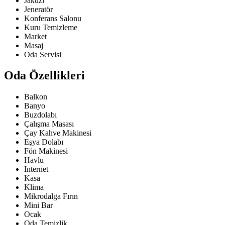
Jakuzi
Jeneratör
Konferans Salonu
Kuru Temizleme
Market
Masaj
Oda Servisi
Oda Özellikleri
Balkon
Banyo
Buzdolabı
Çalışma Masası
Çay Kahve Makinesi
Eşya Dolabı
Fön Makinesi
Havlu
Internet
Kasa
Klima
Mikrodalga Fırın
Mini Bar
Ocak
Oda Temizlik