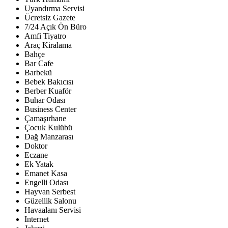
Uyandırma Servisi
Ücretsiz Gazete
7/24 Açık Ön Büro
Amfi Tiyatro
Araç Kiralama
Bahçe
Bar Cafe
Barbekü
Bebek Bakıcısı
Berber Kuaför
Buhar Odası
Business Center
Çamaşırhane
Çocuk Kulübü
Dağ Manzarası
Doktor
Eczane
Ek Yatak
Emanet Kasa
Engelli Odası
Hayvan Serbest
Güzellik Salonu
Havaalanı Servisi
Internet