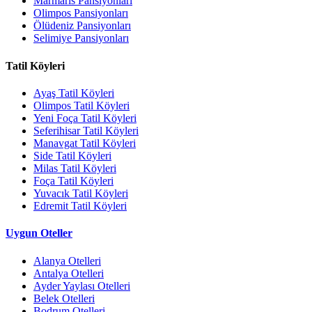
Marmaris Pansiyonları
Olimpos Pansiyonları
Ölüdeniz Pansiyonları
Selimiye Pansiyonları
Tatil Köyleri
Ayaş Tatil Köyleri
Olimpos Tatil Köyleri
Yeni Foça Tatil Köyleri
Seferihisar Tatil Köyleri
Manavgat Tatil Köyleri
Side Tatil Köyleri
Milas Tatil Köyleri
Foça Tatil Köyleri
Yuvacık Tatil Köyleri
Edremit Tatil Köyleri
Uygun Oteller
Alanya Otelleri
Antalya Otelleri
Ayder Yaylası Otelleri
Belek Otelleri
Bodrum Otelleri