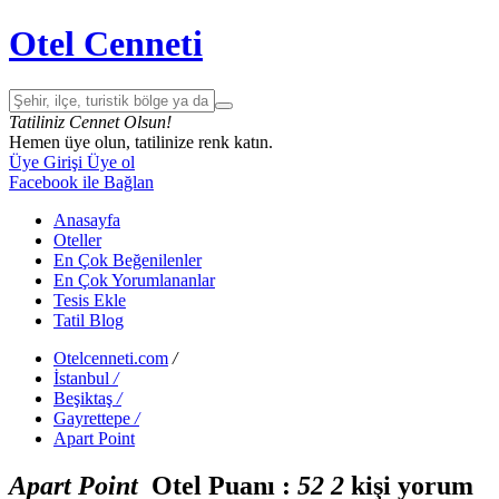
Otel Cenneti
Tatiliniz Cennet Olsun!
Hemen üye olun, tatilinize renk katın.
Üye Girişi
Üye ol
Facebook ile Bağlan
Anasayfa
Oteller
En Çok Beğenilenler
En Çok Yorumlananlar
Tesis Ekle
Tatil Blog
Otelcenneti.com
/
İstanbul
/
Beşiktaş
/
Gayrettepe
/
Apart Point
Apart Point
Otel Puanı :
5
2
2
kişi yorum