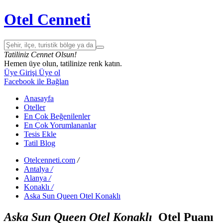
Otel Cenneti
Tatiliniz Cennet Olsun!
Hemen üye olun, tatilinize renk katın.
Üye Girişi
Üye ol
Facebook ile Bağlan
Anasayfa
Oteller
En Çok Beğenilenler
En Çok Yorumlananlar
Tesis Ekle
Tatil Blog
Otelcenneti.com
/
Antalya
/
Alanya
/
Konaklı
/
Aska Sun Queen Otel Konaklı
Aska Sun Queen Otel Konaklı
Otel Puanı