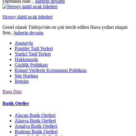
yapmakta olan ..
haberin devamı
Herşey dahil uçak biletleri
Genel olarak Türkiye'nin en çok tercih edilen Hava yolları ulaşım
firm..
haberin devamı
Anasayfa
Popüler Tatil Yerleri
Yurtiçi Tatil Yerleri
Hakkımızda
Gizlilik Politikası
Kişisel Verilerin Korunması Politikası
Site Haritası
İletişim
Başa Dön
Butik Oteller
Alaçatı Butik Otelleri
Alanya Butik Otelleri
Antalya Butik Otelleri
Bodrum Butik Otelleri