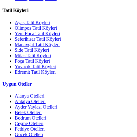
Tatil Köyleri
Ayaş Tatil Köyleri
Olimpos Tatil Köyleri
Yeni Foça Tatil Köyleri
Seferihisar Tatil Köyleri
Manavgat Tatil Köyleri
Side Tatil Köyleri
Milas Tatil Köyleri
Foça Tatil Köyleri
Yuvacık Tatil Köyleri
Edremit Tatil Köyleri
Uygun Oteller
Alanya Otelleri
Antalya Otelleri
Ayder Yaylası Otelleri
Belek Otelleri
Bodrum Otelleri
Çeşme Otelleri
Fethiye Otelleri
Göcek Otelleri