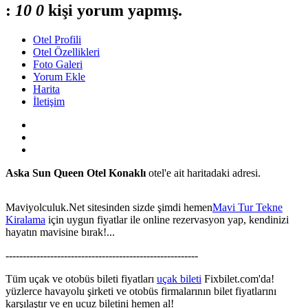
:
1
0
0
kişi yorum yapmış.
Otel Profili
Otel Özellikleri
Foto Galeri
Yorum Ekle
Harita
İletişim
Aska Sun Queen Otel Konaklı
otel'e ait haritadaki adresi.
Maviyolculuk.Net sitesinden sizde şimdi hemen
Mavi Tur Tekne
Kiralama
için uygun fiyatlar ile online rezervasyon yap, kendinizi
hayatın mavisine bırak!...
This page can't load Google Maps correctly.
--------------------------------------------------------
OK
Do you own this website?
Tüm uçak ve otobüs bileti fiyatları
uçak bileti
Fixbilet.com'da!
yüzlerce havayolu şirketi ve otobüs firmalarının bilet fiyatlarını
karşılaştır ve en ucuz biletini hemen al!