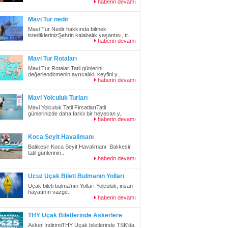
haberin devamı
Mavi Tur nedir
Mavi Tur Nedir hakkında bilmek
istediklerinizŞehrin kalabalık yaşantısı, tr..
haberin devamı
Mavi Tur Rotaları
Mavi Tur RotalarıTatil günlerini
değerlendirmenin ayrıcalıklı keyfini y..
haberin devamı
Mavi Yolculuk Turları
Mavi Yolculuk Tatil FirsatlarıTatil
günlerinizde daha farklı bir heyecan y..
haberin devamı
Koca Seyit Havalimanı
Balıkesir Koca Seyit Havalimanı Balıkesir
tatil günlerinin..
haberin devamı
Ucuz Uçak Bileti Bulmanın Yolları
Uçak bileti bulma'nın Yolları Yolculuk, insan
hayatının vazge..
haberin devamı
THY Uçak Biletlerinde Askerlere
%25 İndirim
Asker İndirimiTHY Uçak biletlerinde TSK'da