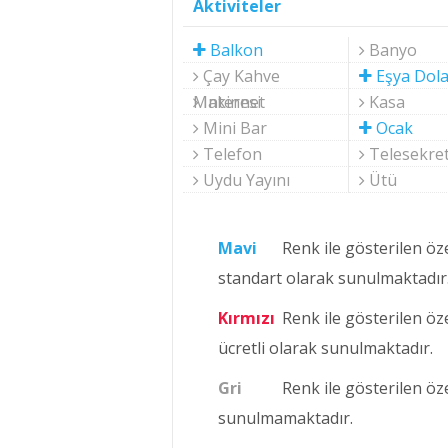
Aktiviteler
Balkon
Banyo
Çay Kahve
Eşya Dola
Makinesi
Internet
Kasa
Mini Bar
Ocak
Telefon
Telesekre
Uydu Yayını
Ütü
Mavi
Renk ile gösterilen öz
standart olarak sunulmaktadır
Kırmızı
Renk ile gösterilen öz
ücretli olarak sunulmaktadır.
Gri
Renk ile gösterilen öz
sunulmamaktadır.