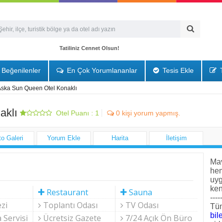
Tatiliniz Cennet Olsun!
Beğenilenler
En Çok Yorumlananlar
Tesis Ekle
T
ska Sun Queen Otel Konaklı
aklı
Otel Puanı :
1
0
kişi yorum yapmış.
to Galeri
Yorum Ekle
Harita
İletişim
Mav
he
uyg
ken
Restaurant
Sauna
----
zi
Toplantı Odası
TV Odası
Tüm
bile
Servisi
Ücretsiz Gazete
7/24 Açık Ön Büro