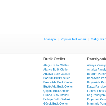
Anasayfa
Popüler Tatil Yerleri
Yurtiçi Tatil 
Butik Oteller
Pansiyonl
Alaçatı Butik Otelleri
Alanya Pansiyo
Alanya Butik Otelleri
Antalya Pansiy
Antalya Butik Otelleri
Bodrum Pansiy
Bodrum Butik Otelleri
BozcaAda Pans
BozcaAda Butik Otelleri
BüyükAda Pans
BüyükAda Butik Otelleri
Datça Pansiyon
Çeşme Butik Otelleri
Fethiye Pansiy
Cunda Butik Otelleri
Kaş Pansiyonla
Fethiye Butik Otelleri
Kuşadasi Pans
Göcek Butik Otelleri
Marmaris Pans