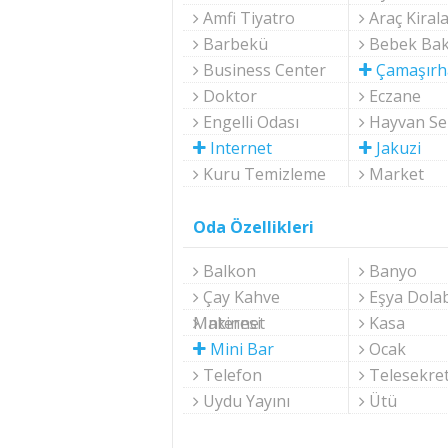
Amfi Tiyatro
Araç Kiral
Barbekü
Bebek Bakı
Business Center
Çamaşırh
Doktor
Eczane
Engelli Odası
Hayvan Se
Internet
Jakuzi
Kuru Temizleme
Market
Oda Özellikleri
Balkon
Banyo
Çay Kahve
Eşya Dolab
Makinesi
Internet
Kasa
Mini Bar
Ocak
Telefon
Telesekre
Uydu Yayını
Ütü