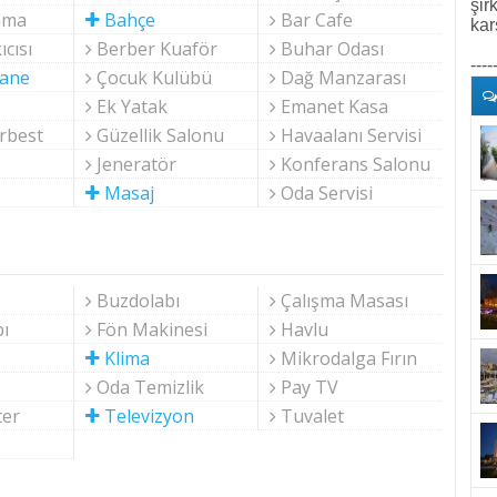
şir
ama
Bahçe
Bar Cafe
kar
cısı
Berber Kuaför
Buhar Odası
----
ane
Çocuk Kulübü
Dağ Manzarası
Ek Yatak
Emanet Kasa
rbest
Güzellik Salonu
Havaalanı Servisi
Jeneratör
Konferans Salonu
Masaj
Oda Servisi
Buzdolabı
Çalışma Masası
ı
Fön Makinesi
Havlu
Klima
Mikrodalga Fırın
Oda Temizlik
Pay TV
ter
Televizyon
Tuvalet