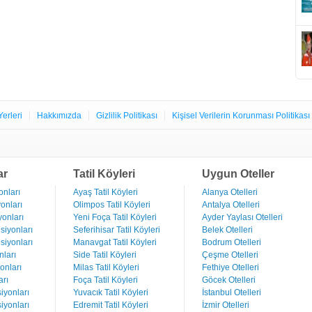
Yerleri
Hakkımızda
Gizlilik Politikası
Kişisel Verilerin Korunması Politikası
ar
Tatil Köyleri
Uygun Oteller
nları
Ayaş Tatil Köyleri
Alanya Otelleri
onları
Olimpos Tatil Köyleri
Antalya Otelleri
onları
Yeni Foça Tatil Köyleri
Ayder Yaylası Otelleri
iyonları
Seferihisar Tatil Köyleri
Belek Otelleri
iyonları
Manavgat Tatil Köyleri
Bodrum Otelleri
ları
Side Tatil Köyleri
Çeşme Otelleri
onları
Milas Tatil Köyleri
Fethiye Otelleri
rı
Foça Tatil Köyleri
Göcek Otelleri
iyonları
Yuvacık Tatil Köyleri
İstanbul Otelleri
iyonları
Edremit Tatil Köyleri
İzmir Otelleri