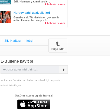
Erlik Hizmetini yapmakta olan ..
haberin devamı
Herşey dahil uçak biletleri
Genel olarak Türkiye'nin en çok tercih
edilen Hava yolları ulaşım firm..
haberin devamı
Site Haritası
İletişim
Başa Dön
E-Bültene kayıt ol
İndirim ve fırsatlardan haberdar olmak için e-posta
adresinizi ekleyin.
OtelCenneti.com, Apple Store'da!