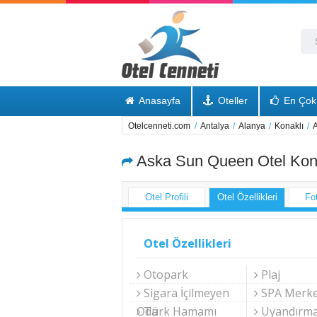
Anasayfa
Oteller
En Çok 
Otelcenneti.com
/
Antalya
/
Alanya
/
Konaklı
/
A
Aska Sun Queen Otel Kon
Otel Profili
Otel Özellikleri
Fo
Otel Özellikleri
Otopark
Plaj
Sigara İçilmeyen
SPA Merke
Oda
Türk Hamamı
Uyandırma 