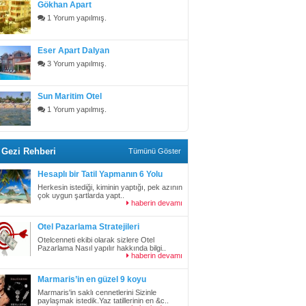
Gökhan Apart
1 Yorum yapılmış.
Eser Apart Dalyan
3 Yorum yapılmış.
Sun Maritim Otel
1 Yorum yapılmış.
Gezi Rehberi
Tümünü Göster
Hesaplı bir Tatil Yapmanın 6 Yolu
Herkesin istediği, kiminin yaptığı, pek azının
çok uygun şartlarda yapt..
haberin devamı
Otel Pazarlama Stratejileri
Otelcenneti ekibi olarak sizlere Otel
Pazarlama Nasıl yapılır hakkında bilgi..
haberin devamı
Marmaris’in en güzel 9 koyu
Marmaris'in saklı cennetlerini Sizinle
paylaşmak istedik.Yaz tatillerinin en &c..