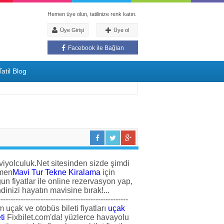
Hemen üye olun, tatilinize renk katın.
Üye Girişi
Üye ol
Facebook ile Bağlan
atil Blog
iyolculuk.Net sitesinden sizde şimdi
men
Mavi Tur Tekne Kiralama
için
un fiyatlar ile online rezervasyon yap,
dinizi hayatın mavisine bırak!...
----------------------------------------------------
 uçak ve otobüs bileti fiyatları
uçak
ti
Fixbilet.com'da! yüzlerce havayolu