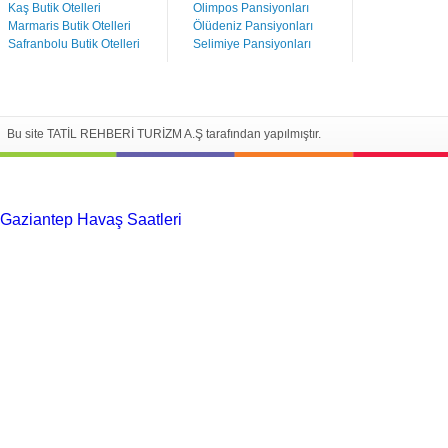
Kaş Butik Otelleri
Olimpos Pansiyonları
Marmaris Butik Otelleri
Ölüdeniz Pansiyonları
Safranbolu Butik Otelleri
Selimiye Pansiyonları
Bu site TATİL REHBERİ TURİZM A.Ş tarafından yapılmıştır.
Gaziantep Havaş Saatleri
Haartransplantatie Tilburg &
Turkije
Haartransplantatie Heerlen & Turkije
Haartransplantatie
Nijmegen & Turkije
Haartransplantatie Arnhem &
Turkije
Haartransplantatie Amersfoort &
Turkije
Haartransplantatie Zoetermeer &
Turkije
Haartransplantatie Zwolle & Turkije
Haartransplantatie
Maastricht & Turkije
Haartransplantatie Emmen &
Turkije
Haartransplantatie Ede & Turkije