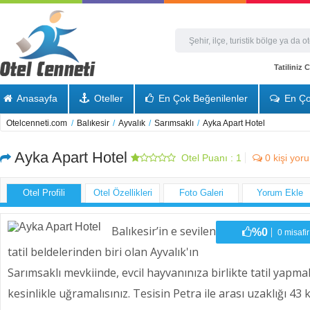
Tatiliniz
Anasayfa
Oteller
En Çok Beğenilenler
En Ço
Otelcenneti.com
/
Balıkesir
/
Ayvalık
/
Sarımsaklı
/
Ayka Apart Hotel
Ayka Apart Hotel
Otel Puanı :
1
0
kişi yor
Otel Profili
Otel Özellikleri
Foto Galeri
Yorum Ekle
Balıkesir’in e sevilen
%0
0 misafir
tatil beldelerinden biri olan Ayvalık'ın
Sarımsaklı mevkiinde, evcil hayvanınıza birlikte tatil yapma
kesinlikle uğramalısınız. Tesisin Petra ile arası uzaklığı 4