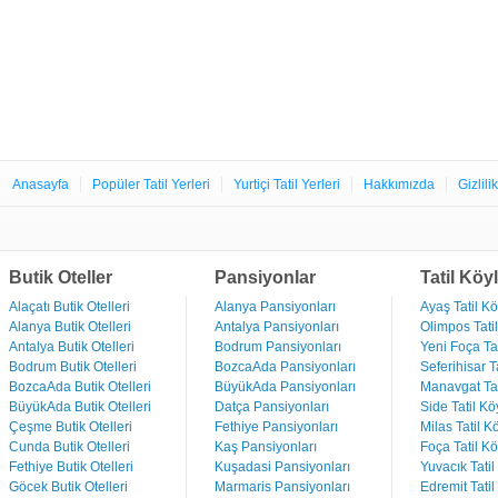
Anasayfa
Popüler Tatil Yerleri
Yurtiçi Tatil Yerleri
Hakkımızda
Gizlili
Butik Oteller
Pansiyonlar
Tatil Köyl
Alaçatı Butik Otelleri
Alanya Pansiyonları
Ayaş Tatil Kö
Alanya Butik Otelleri
Antalya Pansiyonları
Olimpos Tatil
Antalya Butik Otelleri
Bodrum Pansiyonları
Yeni Foça Tat
Bodrum Butik Otelleri
BozcaAda Pansiyonları
Seferihisar Ta
BozcaAda Butik Otelleri
BüyükAda Pansiyonları
Manavgat Tat
BüyükAda Butik Otelleri
Datça Pansiyonları
Side Tatil Kö
Çeşme Butik Otelleri
Fethiye Pansiyonları
Milas Tatil Kö
Cunda Butik Otelleri
Kaş Pansiyonları
Foça Tatil Kö
Fethiye Butik Otelleri
Kuşadasi Pansiyonları
Yuvacık Tatil
Göcek Butik Otelleri
Marmaris Pansiyonları
Edremit Tatil