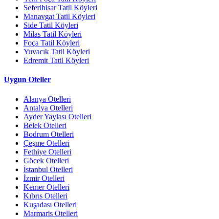
Seferihisar Tatil Köyleri
Manavgat Tatil Köyleri
Side Tatil Köyleri
Milas Tatil Köyleri
Foça Tatil Köyleri
Yuvacık Tatil Köyleri
Edremit Tatil Köyleri
Uygun Oteller
Alanya Otelleri
Antalya Otelleri
Ayder Yaylası Otelleri
Belek Otelleri
Bodrum Otelleri
Çeşme Otelleri
Fethiye Otelleri
Göcek Otelleri
İstanbul Otelleri
İzmir Otelleri
Kemer Otelleri
Kıbrıs Otelleri
Kuşadası Otelleri
Marmaris Otelleri