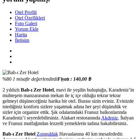
Otel Profili
Otel Özellikleri
Foto Galeri
Yorum Ekle
Harita
İletişim
%80
1 misafir değerlendirdi
Fiyatı : 140,00 ₺
2 yıldızlı
Bab-ı Zer Hotel
, mavi ile yeşilin buluştuğu, Karadeniz’in
muhteşem manzarasının mekan ile iç içe olduğu tekrar tekrar
gelmeyi düşüneceğiniz harika bir otel. Burası sizin eviniz. Evinizde
istediğiniz konforu sizlere yaşatmak adına her şeyi düşündük ve
sizler için organize ettik. Şık odalarındaki Fransız balkonlarında
Karadeniz’i seyredebilirsiniz. Alakart restoranında
Akdeniz,
İtalyan
ve Fransız mutfağından lezzetli yemeklerin tadına bakabilirsiniz.
Bab-ı Zer Hotel
Zonguldak
Havaalanına 40 km mesafededir.