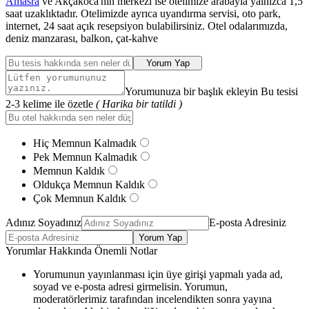
Amasra
ve Akçakoca'nın merkezi ise otelimize arabayla yalnızca 1,5
saat uzaklıktadır. Otelimizde ayrıca uyandırma servisi, oto park,
internet, 24 saat açık resepsiyon bulabilirsiniz. Otel odalarımızda,
deniz manzarası, balkon, çat-kahve
Yorum Yap
Yorumunuza bir başlık ekleyin Bu tesisi
2-3 kelime ile özetle
( Harika bir tatildi )
Hiç Memnun Kalmadık
Pek Memnun Kalmadık
Memnun Kaldık
Oldukça Memnun Kaldık
Çok Memnun Kaldık
Adınız Soyadınız
E-posta Adresiniz
Yorum Yap
Yorumlar Hakkında Önemli Notlar
Yorumunun yayınlanması için üye girişi yapmalı yada ad,
soyad ve e-posta adresi girmelisin. Yorumun,
moderatörlerimiz tarafından incelendikten sonra yayına