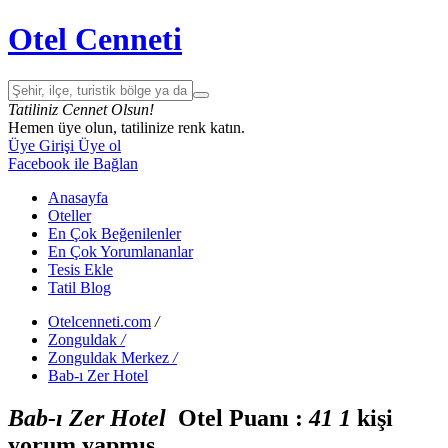
Otel Cenneti
Tatiliniz Cennet Olsun!
Hemen üye olun, tatilinize renk katın.
Üye Girişi
Üye ol
Facebook ile Bağlan
Anasayfa
Oteller
En Çok Beğenilenler
En Çok Yorumlananlar
Tesis Ekle
Tatil Blog
Otelcenneti.com
/
Zonguldak
/
Zonguldak Merkez
/
Bab-ı Zer Hotel
Bab-ı Zer Hotel
Otel Puanı :
4
1
1
kişi
yorum yapmış.