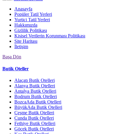
Anasayfa
Popüler Tatil Yerleri
Yurtiçi Tatil Yerleri
Hakkımızda
Gizlilik Politikası
Kişisel Verilerin Korunması Politikası
Site Haritası
İletişim
Başa Dön
Butik Oteller
Alaçatı Butik Otelleri
Alanya Butik Otelleri
Antalya Butik Otelleri
Bodrum Butik Otelleri
BozcaAda Butik Otelleri
BüyükAda Butik Otelleri
Çeşme Butik Otelleri
Cunda Butik Otelleri
Fethiye Butik Otelleri
Göcek Butik Otelleri