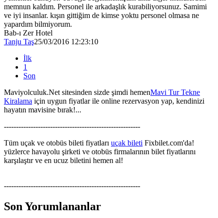
memnun kaldım. Personel ile arkadaşlık kurabiliyorsunuz. Samimi
ve iyi insanlar. kışın gittiğim de kimse yoktu personel olmasa ne
yapardım bilmiyorum.
Bab-ı Zer Hotel
Tanju Taş
25/03/2016 12:23:10
İlk
1
Son
Maviyolculuk.Net sitesinden sizde şimdi hemen
Mavi Tur Tekne
Kiralama
için uygun fiyatlar ile online rezervasyon yap, kendinizi
hayatın mavisine bırak!...
--------------------------------------------------------
Tüm uçak ve otobüs bileti fiyatları
uçak bileti
Fixbilet.com'da!
yüzlerce havayolu şirketi ve otobüs firmalarının bilet fiyatlarını
karşılaştır ve en ucuz biletini hemen al!
--------------------------------------------------------
Son Yorumlananlar