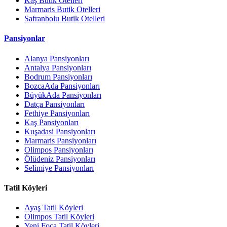
Kaş Butik Otelleri
Marmaris Butik Otelleri
Safranbolu Butik Otelleri
Pansiyonlar
Alanya Pansiyonları
Antalya Pansiyonları
Bodrum Pansiyonları
BozcaAda Pansiyonları
BüyükAda Pansiyonları
Datça Pansiyonları
Fethiye Pansiyonları
Kaş Pansiyonları
Kuşadasi Pansiyonları
Marmaris Pansiyonları
Olimpos Pansiyonları
Ölüdeniz Pansiyonları
Selimiye Pansiyonları
Tatil Köyleri
Ayaş Tatil Köyleri
Olimpos Tatil Köyleri
Yeni Foça Tatil Köyleri