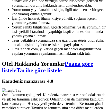
alınacaktır. Akabinde verdiğin adrese bir e-posta gelecek ve
yorumunun durumu hakkında seni bilgilendirecektir.
Yorumunun yayınlanabilmesi için, ilgili otelde en az bir gece
konaklamış olman gerekir.
İçeriğinde hakaret, itham, kişiye yönelik suçlama içeren
yorumlar yayına alınmaz.
Yorum sahibi bilgilerinin geçerli olmaması ya da yorumun bir
tesis yetkilisi tarafından yapıldığı tespit edilmesi durumunda
yorum yayına alınmaz.
Tesis yetkilileri yorumunuza site üzerinden görüş bildirebilir,
ancak iletişim bilgilerin tesisler ile paylaşılmaz.
OtelCenneti.com, yukarıda geçen maddeler doğrultusunda
yapılan yorumun yayınlanmaması hakkını saklı tutar.
Otel Hakkında Yorumlar
Puana göre
listele
Tarihe göre listele
Karadeniz manzarası
4.0
Otelin konumu çok güzel, Karadeniz manzarası var otel odaların da
ve şık bir tasarıma eşlik ediyor. Odaların dan da memnun kaldığım
konaklama yeri. Her şey yerli yerin de ve temizdi. Restoranı güzel
yemekler sunuyor. Tavuğu beğenmemiştim ama diğer menülerden