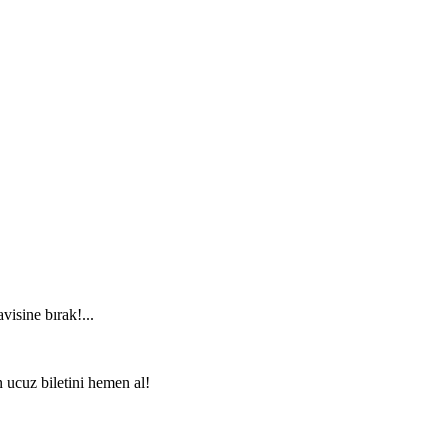
visine bırak!...
n ucuz biletini hemen al!