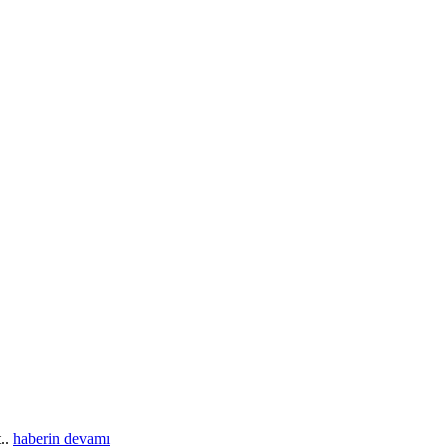
t..
haberin devamı