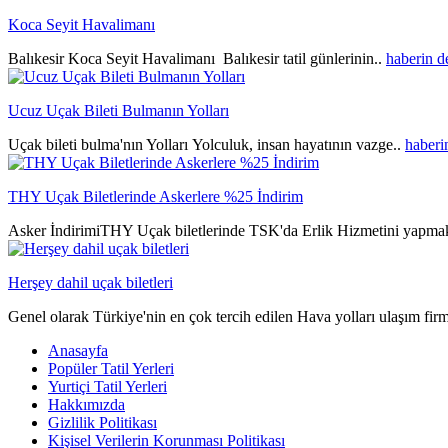
Koca Seyit Havalimanı
Balıkesir Koca Seyit Havalimanı Balıkesir tatil günlerinin..
haberin 
Ucuz Uçak Bileti Bulmanın Yolları
Uçak bileti bulma'nın Yolları Yolculuk, insan hayatının vazge..
haberi
THY Uçak Biletlerinde Askerlere %25 İndirim
Asker İndirimiTHY Uçak biletlerinde TSK'da Erlik Hizmetini yapmak
Herşey dahil uçak biletleri
Genel olarak Türkiye'nin en çok tercih edilen Hava yolları ulaşım fir
Anasayfa
Popüler Tatil Yerleri
Yurtiçi Tatil Yerleri
Hakkımızda
Gizlilik Politikası
Kişisel Verilerin Korunması Politikası