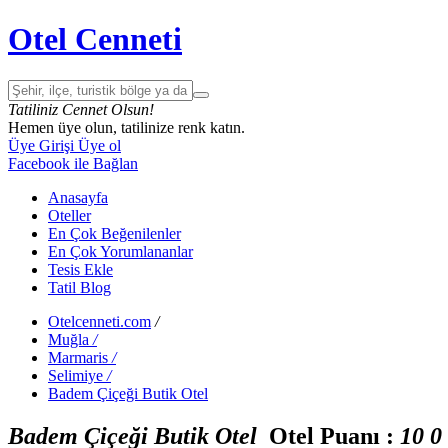
Otel Cenneti
Tatiliniz Cennet Olsun!
Hemen üye olun, tatilinize renk katın.
Üye Girişi
Üye ol
Facebook ile Bağlan
Anasayfa
Oteller
En Çok Beğenilenler
En Çok Yorumlananlar
Tesis Ekle
Tatil Blog
Otelcenneti.com
/
Muğla
/
Marmaris
/
Selimiye
/
Badem Çiçeği Butik Otel
Badem Çiçeği Butik Otel
Otel Puanı :
1
0
0