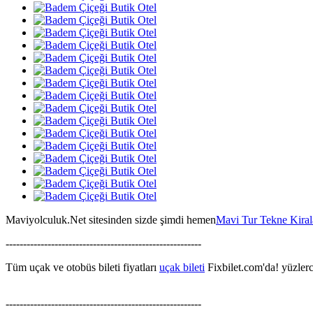
Maviyolculuk.Net sitesinden sizde şimdi hemen
Mavi Tur Tekne Kira
--------------------------------------------------------
Tüm uçak ve otobüs bileti fiyatları
uçak bileti
Fixbilet.com'da! yüzlerce
--------------------------------------------------------