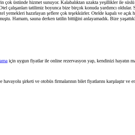
rin çok üstünde hizmet sunuyor. Kalabalıktan uzakta yeşillikler ile süslü
çalışanları tatilimiz boyunca bize birçok konuda yardımcı oldular. Sab
l yemekleri hazırlayan şeflere çok teşekkürler. Otelde kapalı ve açık h
ştu. Hamam, sauna derken tatilin bittiğini anlayamadık. Bize yaşattıkla
lama
için uygun fiyatlar ile online rezervasyon yap, kendinizi hayatın ma
 havayolu şirketi ve otobüs firmalarının bilet fiyatlarını karşılaştır ve e