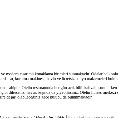
k ve modern tasarımlı konaklama birimleri sunmaktadır. Odalar balkonlu 
larda saç kurutma makinesi, havlu ve ücretsiz banyo malzemeleri bulun
a sahiptir. Otelin restoranında her gün açık büfe kahvaltı sunulurken a
 gibi dilerseniz, havuz başında da yiyebilirsiniz. Otelin fitness merkez
sıra deşarj olabileceğiniz gece kulübü de bulunmaktadır.
2-3 kelime ile özetle
( Harika bir tatildi )