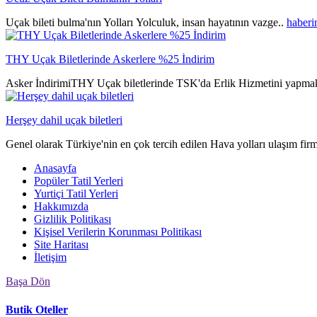
Uçak bileti bulma'nın Yolları Yolculuk, insan hayatının vazge..
haberi
THY Uçak Biletlerinde Askerlere %25 İndirim
Asker İndirimiTHY Uçak biletlerinde TSK'da Erlik Hizmetini yapmak
Herşey dahil uçak biletleri
Genel olarak Türkiye'nin en çok tercih edilen Hava yolları ulaşım fir
Anasayfa
Popüler Tatil Yerleri
Yurtiçi Tatil Yerleri
Hakkımızda
Gizlilik Politikası
Kişisel Verilerin Korunması Politikası
Site Haritası
İletişim
Başa Dön
Butik Oteller