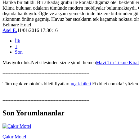
Harika bir tatildi. Bir arkadaş grubu ile konakladığımız otel beklentile
Klima bulunan odaların tümünde modern mobilyalar bulunmaktaydı. Otel 
dışında harikaydı. Öğle ve akşam yemeklerinde bizlere birbirinden güze
sıkıntının önüne geçmiş. Havuz bar sıcakların tek kaçamak noktası olmu
Belmare Hotel
Asel E.
11/01/2016 17:30:16
İlk
1
Son
Maviyolculuk.Net sitesinden sizde şimdi hemen
Mavi Tur Tekne Kira
--------------------------------------------------------
Tüm uçak ve otobüs bileti fiyatları
uçak bileti
Fixbilet.com'da! yüzlerce
--------------------------------------------------------
Son Yorumlananlar
Çakır Motel