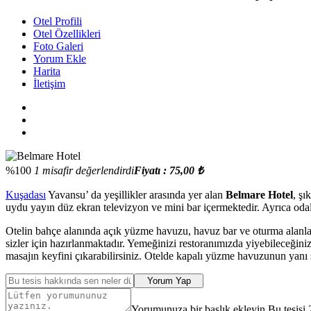
Otel Profili
Otel Özellikleri
Foto Galeri
Yorum Ekle
Harita
İletişim
%100
1 misafir değerlendirdi
Fiyatı : 75,00 ₺
Kuşadası
Yavansu’ da yeşillikler arasında yer alan
Belmare Hotel
, şı
uydu yayın düz ekran televizyon ve mini bar içermektedir. Ayrıca oda
Otelin bahçe alanında açık yüzme havuzu, havuz bar ve oturma alanların
sizler için hazırlanmaktadır. Yemeğinizi restoranımızda yiyebileceğiniz
masajın keyfini çıkarabilirsiniz. Otelde kapalı yüzme havuzunun yanı 
Yorum Yap
Yorumunuza bir başlık ekleyin Bu tesisi 