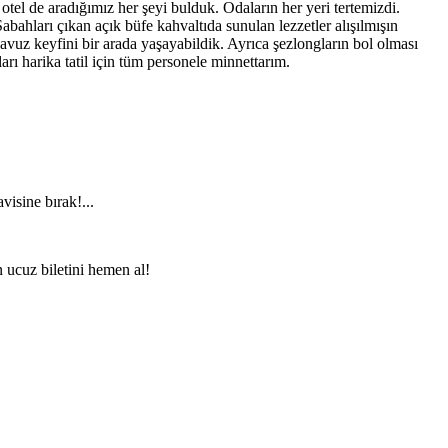
 otel de aradığımız her şeyi bulduk. Odaların her yeri tertemizdi.
ahları çıkan açık büfe kahvaltıda sunulan lezzetler alışılmışın
avuz keyfini bir arada yaşayabildik. Ayrıca şezlongların bol olması
rı harika tatil için tüm personele minnettarım.
visine bırak!...
n ucuz biletini hemen al!