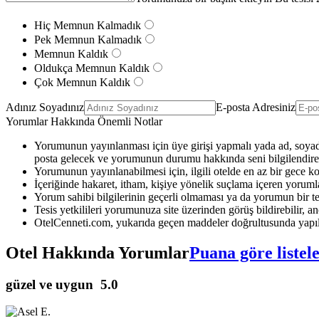
Hiç Memnun Kalmadık
Pek Memnun Kalmadık
Memnun Kaldık
Oldukça Memnun Kaldık
Çok Memnun Kaldık
Adınız Soyadınız
E-posta Adresiniz
Yorumlar Hakkında Önemli Notlar
Yorumunun yayınlanması için üye girişi yapmalı yada ad, soyad 
posta gelecek ve yorumunun durumu hakkında seni bilgilendirec
Yorumunun yayınlanabilmesi için, ilgili otelde en az bir gece k
İçeriğinde hakaret, itham, kişiye yönelik suçlama içeren yoruml
Yorum sahibi bilgilerinin geçerli olmaması ya da yorumun bir te
Tesis yetkilileri yorumunuza site üzerinden görüş bildirebilir, anc
OtelCenneti.com, yukarıda geçen maddeler doğrultusunda yapıl
Otel Hakkında Yorumlar
Puana göre listel
güzel ve uygun
5.0