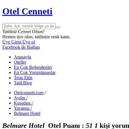
Otel Cenneti
Tatiliniz Cennet Olsun!
Hemen üye olun, tatilinize renk katın.
Üye Girişi
Üye ol
Facebook ile Bağlan
Anasayfa
Oteller
En Çok Beğenilenler
En Çok Yorumlananlar
Tesis Ekle
Tatil Blog
Otelcenneti.com
/
Aydın
/
Kuşadası
/
Yavansu
/
Belmare Hotel
Belmare Hotel
Otel Puanı :
5
1
1
kişi yoru