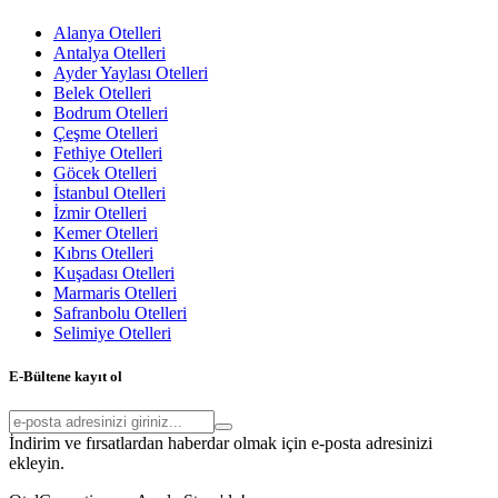
Alanya Otelleri
Antalya Otelleri
Ayder Yaylası Otelleri
Belek Otelleri
Bodrum Otelleri
Çeşme Otelleri
Fethiye Otelleri
Göcek Otelleri
İstanbul Otelleri
İzmir Otelleri
Kemer Otelleri
Kıbrıs Otelleri
Kuşadası Otelleri
Marmaris Otelleri
Safranbolu Otelleri
Selimiye Otelleri
E-Bültene kayıt ol
İndirim ve fırsatlardan haberdar olmak için e-posta adresinizi
ekleyin.