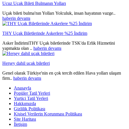
Ucuz Uçak Bileti Bulmanın Yolları
Uçak bileti bulma'nın Yolları Yolculuk, insan hayatının vazge..
haberin devamı
THY Uçak Biletlerinde Askerlere %25 İndirim
Asker İndirimiTHY Uçak biletlerinde TSK'da Erlik Hizmetini
yapmakta olan ..
haberin devamı
Herşey dahil uçak biletleri
Genel olarak Türkiye'nin en çok tercih edilen Hava yolları ulaşım
firm..
haberin devamı
Anasayfa
Popüler Tatil Yerleri
Yurtiçi Tatil Yerleri
Hakkımızda
Gizlilik Politikası
Kişisel Verilerin Korunması Politikası
Site Haritası
İletişim