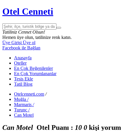
Otel Cenneti
Tatiliniz Cennet Olsun!
Hemen üye olun, tatilinize renk katın.
Üye Girişi
Üye ol
Facebook ile Bağlan
Anasayfa
Oteller
En Çok Beğenilenler
En Çok Yorumlananlar
Tesis Ekle
Tatil Blog
Otelcenneti.com
/
Muğla
/
Marmaris
/
Turunç
/
Can Motel
Can Motel
Otel Puanı :
1
0
0
kişi yorum