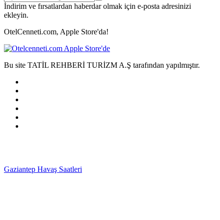
İndirim ve fırsatlardan haberdar olmak için e-posta adresinizi
ekleyin.
OtelCenneti.com, Apple Store'da!
Bu site TATİL REHBERİ TURİZM A.Ş tarafından yapılmıştır.
Gaziantep Havaş Saatleri
Haartransplantatie Tilburg &
Turkije
Haartransplantatie Heerlen & Turkije
Haartransplantatie
Nijmegen & Turkije
Haartransplantatie Arnhem &
Turkije
Haartransplantatie Amersfoort & Turkije
Haartransplantatie
Zoetermeer & Turkije
Haartransplantatie Zwolle &
Turkije
Haartransplantatie Maastricht & Turkije
Haartransplantatie