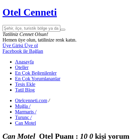
Otel Cenneti
Tatiliniz Cennet Olsun!
Hemen üye olun, tatilinize renk katın.
Üye Girişi
Üye ol
Facebook ile Bağlan
Anasayfa
Oteller
En Çok Beğenilenler
En Çok Yorumlananlar
Tesis Ekle
Tatil Blog
Otelcenneti.com
/
Muğla
/
Marmaris
/
Turunç
/
Can Motel
Can Motel
Otel Puanı :
1
0
0
kişi yorum