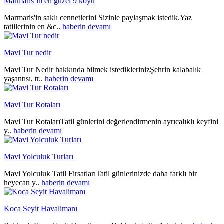
Marmaris’in en güzel 9 koyu
Marmaris'in saklı cennetlerini Sizinle paylaşmak istedik.Yaz
tatillerinin en &c..
haberin devamı
Mavi Tur nedir
Mavi Tur Nedir hakkında bilmek istediklerinizŞehrin kalabalık
yaşantısı, tr..
haberin devamı
Mavi Tur Rotaları
Mavi Tur RotalarıTatil günlerini değerlendirmenin ayrıcalıklı keyfini
y..
haberin devamı
Mavi Yolculuk Turları
Mavi Yolculuk Tatil FirsatlarıTatil günlerinizde daha farklı bir
heyecan y..
haberin devamı
Koca Seyit Havalimanı