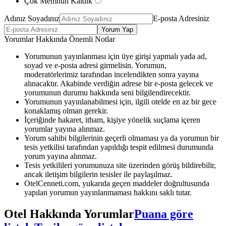
Çok Memnun Kaldık
Adınız Soyadınız
E-posta Adresiniz
Yorum Yap
Yorumlar Hakkında Önemli Notlar
Yorumunun yayınlanması için üye girişi yapmalı yada ad,
soyad ve e-posta adresi girmelisin. Yorumun,
moderatörlerimiz tarafından incelendikten sonra yayına
alınacaktır. Akabinde verdiğin adrese bir e-posta gelecek ve
yorumunun durumu hakkında seni bilgilendirecektir.
Yorumunun yayınlanabilmesi için, ilgili otelde en az bir gece
konaklamış olman gerekir.
İçeriğinde hakaret, itham, kişiye yönelik suçlama içeren
yorumlar yayına alınmaz.
Yorum sahibi bilgilerinin geçerli olmaması ya da yorumun bir
tesis yetkilisi tarafından yapıldığı tespit edilmesi durumunda
yorum yayına alınmaz.
Tesis yetkilileri yorumunuza site üzerinden görüş bildirebilir,
ancak iletişim bilgilerin tesisler ile paylaşılmaz.
OtelCenneti.com, yukarıda geçen maddeler doğrultusunda
yapılan yorumun yayınlanmaması hakkını saklı tutar.
Otel Hakkında Yorumlar
Puana göre