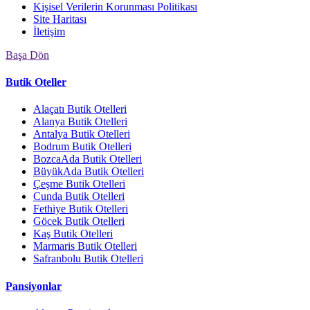
Kişisel Verilerin Korunması Politikası
Site Haritası
İletişim
Başa Dön
Butik Oteller
Alaçatı Butik Otelleri
Alanya Butik Otelleri
Antalya Butik Otelleri
Bodrum Butik Otelleri
BozcaAda Butik Otelleri
BüyükAda Butik Otelleri
Çeşme Butik Otelleri
Cunda Butik Otelleri
Fethiye Butik Otelleri
Göcek Butik Otelleri
Kaş Butik Otelleri
Marmaris Butik Otelleri
Safranbolu Butik Otelleri
Pansiyonlar