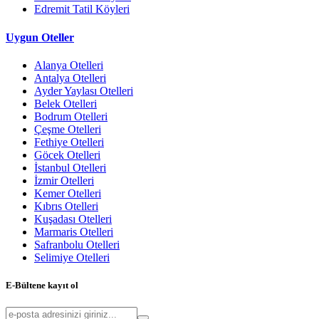
Edremit Tatil Köyleri
Uygun Oteller
Alanya Otelleri
Antalya Otelleri
Ayder Yaylası Otelleri
Belek Otelleri
Bodrum Otelleri
Çeşme Otelleri
Fethiye Otelleri
Göcek Otelleri
İstanbul Otelleri
İzmir Otelleri
Kemer Otelleri
Kıbrıs Otelleri
Kuşadası Otelleri
Marmaris Otelleri
Safranbolu Otelleri
Selimiye Otelleri
E-Bültene kayıt ol