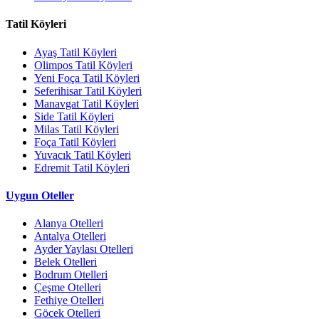
Tatil Köyleri
Ayaş Tatil Köyleri
Olimpos Tatil Köyleri
Yeni Foça Tatil Köyleri
Seferihisar Tatil Köyleri
Manavgat Tatil Köyleri
Side Tatil Köyleri
Milas Tatil Köyleri
Foça Tatil Köyleri
Yuvacık Tatil Köyleri
Edremit Tatil Köyleri
Uygun Oteller
Alanya Otelleri
Antalya Otelleri
Ayder Yaylası Otelleri
Belek Otelleri
Bodrum Otelleri
Çeşme Otelleri
Fethiye Otelleri
Göcek Otelleri