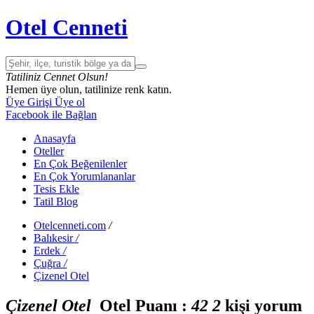
Otel Cenneti
Tatiliniz Cennet Olsun!
Hemen üye olun, tatilinize renk katın.
Üye Girişi
Üye ol
Facebook ile Bağlan
Anasayfa
Oteller
En Çok Beğenilenler
En Çok Yorumlananlar
Tesis Ekle
Tatil Blog
Otelcenneti.com
/
Balıkesir
/
Erdek
/
Çuğra
/
Çizenel Otel
Çizenel Otel
Otel Puanı :
4
2
2
kişi yorum