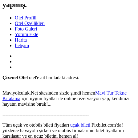
yapmış.
Otel Profili
Otel Özellikleri
Foto Galeri
Yorum Ekle
Harita
İletişim
Çizenel Otel
otel'e ait haritadaki adresi.
Maviyolculuk.Net sitesinden sizde şimdi hemen
Mavi Tur Tekne
Kiralama
için uygun fiyatlar ile online rezervasyon yap, kendinizi
hayatın mavisine bırak!...
This page can't load Google Maps correctly.
--------------------------------------------------------
OK
Do you own this website?
Tüm uçak ve otobüs bileti fiyatları
uçak bileti
Fixbilet.com'da!
yüzlerce havayolu şirketi ve otobüs firmalarının bilet fiyatlarını
karşılaştır ve en ucuz biletini hemen al!