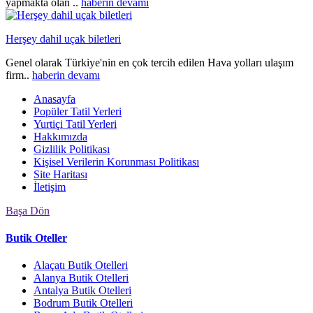
yapmakta olan ..
haberin devamı
Herşey dahil uçak biletleri
Genel olarak Türkiye'nin en çok tercih edilen Hava yolları ulaşım
firm..
haberin devamı
Anasayfa
Popüler Tatil Yerleri
Yurtiçi Tatil Yerleri
Hakkımızda
Gizlilik Politikası
Kişisel Verilerin Korunması Politikası
Site Haritası
İletişim
Başa Dön
Butik Oteller
Alaçatı Butik Otelleri
Alanya Butik Otelleri
Antalya Butik Otelleri
Bodrum Butik Otelleri