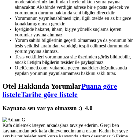
moderatörlerimiz tarafından incelendikten sonra yayına
alınacaktır. Akabinde verdiğin adrese bir e-posta gelecek ve
yorumunun durumu hakkında seni bilgilendirecektir.
Yorumunun yayınlanabilmesi için, ilgili otelde en az bir gece
konaklamış olman gerekir.
İçeriğinde hakaret, itham, kişiye yönelik suçlama içeren
yorumlar yayına alınmaz.
Yorum sahibi bilgilerinin geçerli olmaması ya da yorumun bir
tesis yetkilisi tarafından yapıldığı tespit edilmesi durumunda
yorum yayına alınmaz.
Tesis yetkilileri yorumunuza site üzerinden görüş bildirebilir,
ancak iletişim bilgilerin tesisler ile paylaşılmaz.
OtelCenneti.com, yukarıda geçen maddeler doğrultusunda
yapılan yorumun yayınlanmaması hakkını saklı tutar.
Otel Hakkında Yorumlar
Puana göre
listele
Tarihe göre listele
Kaynana sen var ya olmazsın :)
4.0
Kafa dinlemek isteyen arkadaşlara tavsiye ederim. Gerçi ben
kaynanamdan pek kafa dinleyemedim ama olsun. Kadın her şeye
ayrı bir muhalefet parti kursa karşısında adam dayanmaz :) Eşime