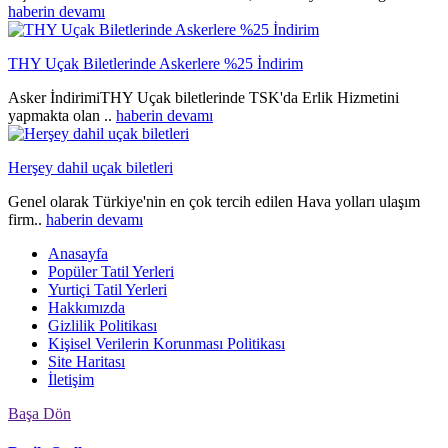
haberin devamı
THY Uçak Biletlerinde Askerlere %25 İndirim
Asker İndirimiTHY Uçak biletlerinde TSK'da Erlik Hizmetini
yapmakta olan ..
haberin devamı
Herşey dahil uçak biletleri
Genel olarak Türkiye'nin en çok tercih edilen Hava yolları ulaşım
firm..
haberin devamı
Anasayfa
Popüler Tatil Yerleri
Yurtiçi Tatil Yerleri
Hakkımızda
Gizlilik Politikası
Kişisel Verilerin Korunması Politikası
Site Haritası
İletişim
Başa Dön