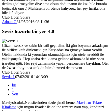
dedim götürmeyelim diye ama olsun dedi inanın öz kızı bile burada
boğacaktı onu :) Muhteşem bir otelde kalıyoruz her şey harika ona
bile laf ediyor.
Club Hotel Solara
Adnan G
31/05/2016 08:11:36
Sessiz huzurlu bir yer
4.0
Güzel , sessiz ve sakin bir tatil geçirdim. İki gün boyunca arkadaşım
ile birlikte kafa dinlemek için Kuşaadası'na gitmeye karar verdik.
Otelin hakkında ki yorumları okumadığımız için otele tereddüt ile
yaklaşmıştık. Hep acaba dedik ama gelince aklımızda ki tüm soru
işaretleri gitti. Her şeyi zamanında yapan personellere bayıldım. Otel
de 24 saat boyunca açık ön büro hizmeti de mevcut.
Club Hotel Solara
Sevda L
07/02/2016 14:13:09
İlk
1
Son
Maviyolculuk.Net sitesinden sizde şimdi hemen
Mavi Tur Tekne
Kiralama
için uygun fiyatlar ile online rezervasyon yap, kendinizi