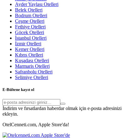
Ayder Yaylası Otelleri
Belek Otelleri
Bodrum Otelleri
Çeşme Otelleri
Fethiye Otelleri
Göcek Otelleri
İstanbul Otelleri
İzmir Otelleri
Kemer Otelleri
Kıbrıs Otelleri
Kuşadası Otelleri
Marmaris Otelleri
Safranbolu Otelleri
Selimiye Otelleri
E-Bültene kayıt ol
İndirim ve fırsatlardan haberdar olmak için e-posta adresinizi
ekleyin.
OtelCenneti.com, Apple Store'da!