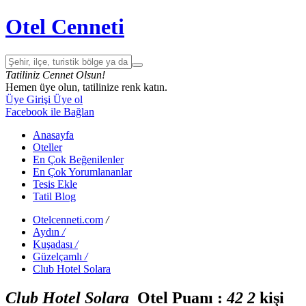
Otel Cenneti
Tatiliniz Cennet Olsun!
Hemen üye olun, tatilinize renk katın.
Üye Girişi
Üye ol
Facebook ile Bağlan
Anasayfa
Oteller
En Çok Beğenilenler
En Çok Yorumlananlar
Tesis Ekle
Tatil Blog
Otelcenneti.com
/
Aydın
/
Kuşadası
/
Güzelçamlı
/
Club Hotel Solara
Club Hotel Solara
Otel Puanı :
4
2
2
kişi