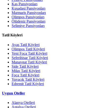
Kaş Pansiyonları
Kuşadasi Pansiyonları
Marmaris Pansiyonları
Olimpos Pansiyonları
Ölüdeniz Pansiyonları
Selimiye Pansiyonları
Tatil Köyleri
Ayaş Tatil Köyleri
Olimpos Tatil Köyleri
Yeni Foça Tatil Köyleri
Seferihisar Tatil Köyleri
Manavgat Tatil Köyleri
Side Tatil Köyleri
Milas Tatil Köyleri
Foça Tatil Köyleri
Yuvacık Tatil Köyleri
Edremit Tatil Köyleri
Uygun Oteller
Alanya Otelleri
Antalya Otelleri