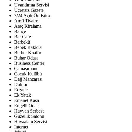
Uyandırma Servisi
Ücretsiz Gazete
7/24 Açık Ön Büro
Amfi Tiyatro
Araç Kiralama
Bahçe
Bar Cafe
Barbekü
Bebek Bakıcısı
Berber Kuaför
Buhar Odası
Business Center
Çamaşırhane
Çocuk Kulübü
Dağ Manzarası
Doktor
Eczane
Ek Yatak
Emanet Kasa
Engelli Odası
Hayvan Serbest
Güzellik Salonu
Havaalanı Servisi
Internet