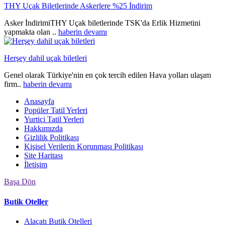
THY Uçak Biletlerinde Askerlere %25 İndirim
Asker İndirimiTHY Uçak biletlerinde TSK'da Erlik Hizmetini
yapmakta olan ..
haberin devamı
Herşey dahil uçak biletleri
Genel olarak Türkiye'nin en çok tercih edilen Hava yolları ulaşım
firm..
haberin devamı
Anasayfa
Popüler Tatil Yerleri
Yurtiçi Tatil Yerleri
Hakkımızda
Gizlilik Politikası
Kişisel Verilerin Korunması Politikası
Site Haritası
İletişim
Başa Dön
Butik Oteller
Alaçatı Butik Otelleri