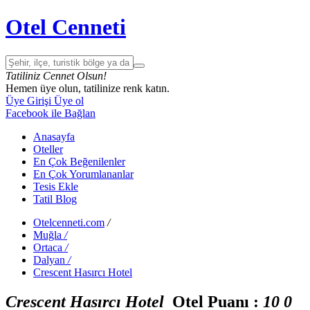
Otel Cenneti
Tatiliniz Cennet Olsun!
Hemen üye olun, tatilinize renk katın.
Üye Girişi
Üye ol
Facebook ile Bağlan
Anasayfa
Oteller
En Çok Beğenilenler
En Çok Yorumlananlar
Tesis Ekle
Tatil Blog
Otelcenneti.com
/
Muğla
/
Ortaca
/
Dalyan
/
Crescent Hasırcı Hotel
Crescent Hasırcı Hotel
Otel Puanı :
1
0
0