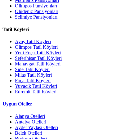
Marmaris Pansiyonları
Olimpos Pansiyonları
Ölüdeniz Pansiyonları
Selimiye Pansiyonları
Tatil Köyleri
Ayaş Tatil Köyleri
Olimpos Tatil Köyleri
Yeni Foça Tatil Köyleri
Seferihisar Tatil Köyleri
Manavgat Tatil Köyleri
Side Tatil Köyleri
Milas Tatil Köyleri
Foça Tatil Köyleri
Yuvacık Tatil Köyleri
Edremit Tatil Köyleri
Uygun Oteller
Alanya Otelleri
Antalya Otelleri
Ayder Yaylası Otelleri
Belek Otelleri
Bodrum Otelleri