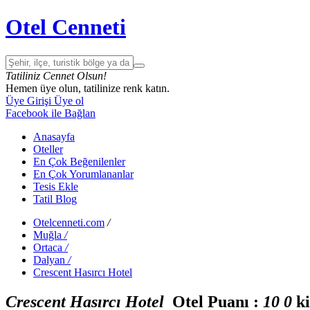
Otel Cenneti
Tatiliniz Cennet Olsun!
Hemen üye olun, tatilinize renk katın.
Üye Girişi
Üye ol
Facebook ile Bağlan
Anasayfa
Oteller
En Çok Beğenilenler
En Çok Yorumlananlar
Tesis Ekle
Tatil Blog
Otelcenneti.com
/
Muğla
/
Ortaca
/
Dalyan
/
Crescent Hasırcı Hotel
Crescent Hasırcı Hotel
Otel Puanı :
1
0
0
ki