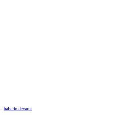
t..
haberin devamı