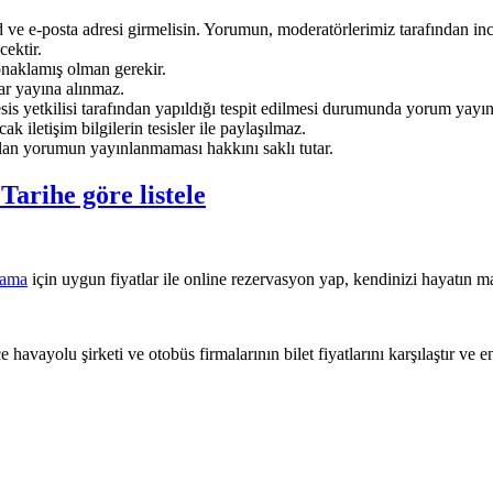
ve e-posta adresi girmelisin. Yorumun, moderatörlerimiz tarafından ince
ektir.
onaklamış olman gerekir.
ar yayına alınmaz.
sis yetkilisi tarafından yapıldığı tespit edilmesi durumunda yorum yayı
ak iletişim bilgilerin tesisler ile paylaşılmaz.
an yorumun yayınlanmaması hakkını saklı tutar.
e
Tarihe göre listele
lama
için uygun fiyatlar ile online rezervasyon yap, kendinizi hayatın ma
 havayolu şirketi ve otobüs firmalarının bilet fiyatlarını karşılaştır ve e