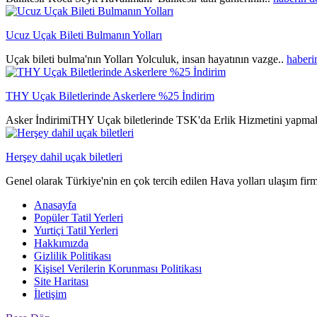
Ucuz Uçak Bileti Bulmanın Yolları
Uçak bileti bulma'nın Yolları Yolculuk, insan hayatının vazge..
haberi
THY Uçak Biletlerinde Askerlere %25 İndirim
Asker İndirimiTHY Uçak biletlerinde TSK'da Erlik Hizmetini yapmak
Herşey dahil uçak biletleri
Genel olarak Türkiye'nin en çok tercih edilen Hava yolları ulaşım fir
Anasayfa
Popüler Tatil Yerleri
Yurtiçi Tatil Yerleri
Hakkımızda
Gizlilik Politikası
Kişisel Verilerin Korunması Politikası
Site Haritası
İletişim