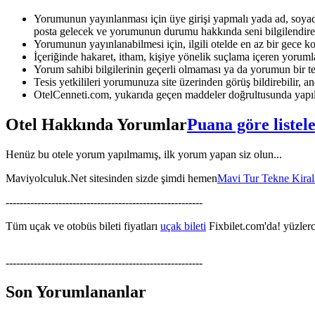
Yorumunun yayınlanması için üye girişi yapmalı yada ad, soyad 
posta gelecek ve yorumunun durumu hakkında seni bilgilendirec
Yorumunun yayınlanabilmesi için, ilgili otelde en az bir gece k
İçeriğinde hakaret, itham, kişiye yönelik suçlama içeren yoruml
Yorum sahibi bilgilerinin geçerli olmaması ya da yorumun bir te
Tesis yetkilileri yorumunuza site üzerinden görüş bildirebilir, anc
OtelCenneti.com, yukarıda geçen maddeler doğrultusunda yapıl
Otel Hakkında Yorumlar
Puana göre listel
Henüz bu otele yorum yapılmamış, ilk yorum yapan siz olun...
Maviyolculuk.Net sitesinden sizde şimdi hemen
Mavi Tur Tekne Kira
--------------------------------------------------------
Tüm uçak ve otobüs bileti fiyatları
uçak bileti
Fixbilet.com'da! yüzlerce
--------------------------------------------------------
Son Yorumlananlar