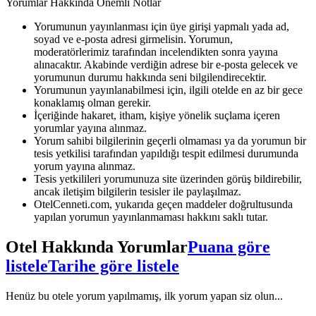
Yorumlar Hakkında Önemli Notlar
Yorumunun yayınlanması için üye girişi yapmalı yada ad,
soyad ve e-posta adresi girmelisin. Yorumun,
moderatörlerimiz tarafından incelendikten sonra yayına
alınacaktır. Akabinde verdiğin adrese bir e-posta gelecek ve
yorumunun durumu hakkında seni bilgilendirecektir.
Yorumunun yayınlanabilmesi için, ilgili otelde en az bir gece
konaklamış olman gerekir.
İçeriğinde hakaret, itham, kişiye yönelik suçlama içeren
yorumlar yayına alınmaz.
Yorum sahibi bilgilerinin geçerli olmaması ya da yorumun bir
tesis yetkilisi tarafından yapıldığı tespit edilmesi durumunda
yorum yayına alınmaz.
Tesis yetkilileri yorumunuza site üzerinden görüş bildirebilir,
ancak iletişim bilgilerin tesisler ile paylaşılmaz.
OtelCenneti.com, yukarıda geçen maddeler doğrultusunda
yapılan yorumun yayınlanmaması hakkını saklı tutar.
Otel Hakkında Yorumlar
Puana göre
listele
Tarihe göre listele
Henüz bu otele yorum yapılmamış, ilk yorum yapan siz olun...