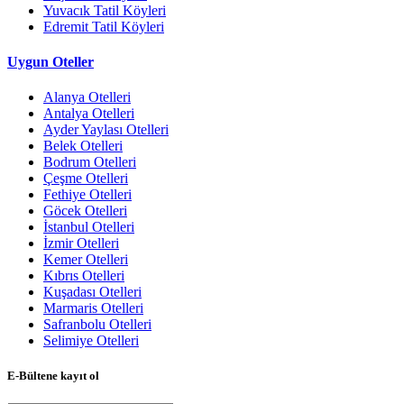
Yuvacık Tatil Köyleri
Edremit Tatil Köyleri
Uygun Oteller
Alanya Otelleri
Antalya Otelleri
Ayder Yaylası Otelleri
Belek Otelleri
Bodrum Otelleri
Çeşme Otelleri
Fethiye Otelleri
Göcek Otelleri
İstanbul Otelleri
İzmir Otelleri
Kemer Otelleri
Kıbrıs Otelleri
Kuşadası Otelleri
Marmaris Otelleri
Safranbolu Otelleri
Selimiye Otelleri
E-Bültene kayıt ol