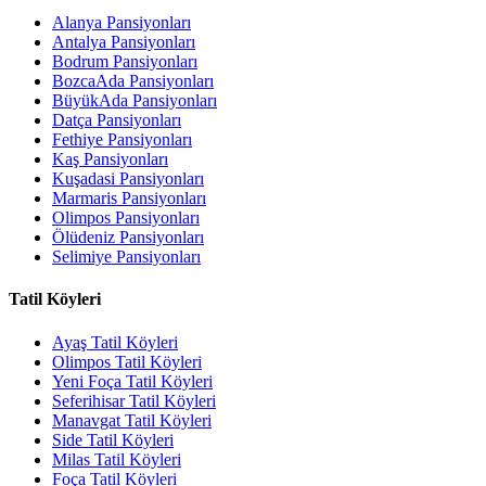
Alanya Pansiyonları
Antalya Pansiyonları
Bodrum Pansiyonları
BozcaAda Pansiyonları
BüyükAda Pansiyonları
Datça Pansiyonları
Fethiye Pansiyonları
Kaş Pansiyonları
Kuşadasi Pansiyonları
Marmaris Pansiyonları
Olimpos Pansiyonları
Ölüdeniz Pansiyonları
Selimiye Pansiyonları
Tatil Köyleri
Ayaş Tatil Köyleri
Olimpos Tatil Köyleri
Yeni Foça Tatil Köyleri
Seferihisar Tatil Köyleri
Manavgat Tatil Köyleri
Side Tatil Köyleri
Milas Tatil Köyleri
Foça Tatil Köyleri