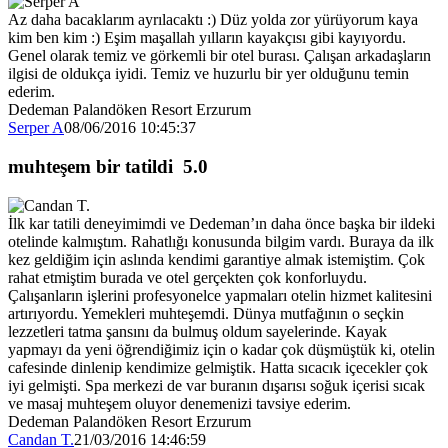
Az daha bacaklarım ayrılacaktı :) Düz yolda zor yürüyorum kaya
kim ben kim :) Eşim maşallah yılların kayakçısı gibi kayıyordu.
Genel olarak temiz ve görkemli bir otel burası. Çalışan arkadaşların
ilgisi de oldukça iyidi. Temiz ve huzurlu bir yer olduğunu temin
ederim.
Dedeman Palandöken Resort Erzurum
Serper A
08/06/2016 10:45:37
muhteşem bir tatildi
5.0
İlk kar tatili deneyimimdi ve Dedeman’ın daha önce başka bir ildeki
otelinde kalmıştım. Rahatlığı konusunda bilgim vardı. Buraya da ilk
kez geldiğim için aslında kendimi garantiye almak istemiştim. Çok
rahat etmiştim burada ve otel gerçekten çok konforluydu.
Çalışanların işlerini profesyonelce yapmaları otelin hizmet kalitesini
artırıyordu. Yemekleri muhteşemdi. Dünya mutfağının o seçkin
lezzetleri tatma şansını da bulmuş oldum sayelerinde. Kayak
yapmayı da yeni öğrendiğimiz için o kadar çok düşmüştük ki, otelin
cafesinde dinlenip kendimize gelmiştik. Hatta sıcacık içecekler çok
iyi gelmişti. Spa merkezi de var buranın dışarısı soğuk içerisi sıcak
ve masaj muhteşem oluyor denemenizi tavsiye ederim.
Dedeman Palandöken Resort Erzurum
Candan T.
21/03/2016 14:46:59