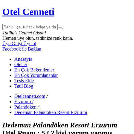
Otel Cenneti
Tatiliniz Cennet Olsun!
Hemen üye olun, tatilinize renk katın.
Üye Girişi
Üye ol
Facebook ile Bağlan
Anasayfa
Oteller
En Çok Beğenilenler
En Çok Yorumlananlar
Tesis Ekle
Tatil Blog
Otelcenneti.com
/
Erzurum
/
Palandöken
/
Dedeman Palandöken Resort Erzurum
Dedeman Palandöken Resort Erzurum
Otel Puanı :
5
2
2
kişi yorum yapmış.