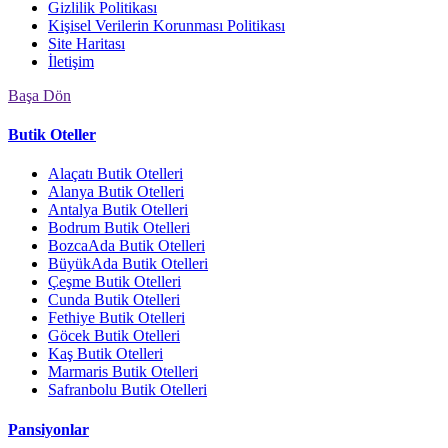
Gizlilik Politikası
Kişisel Verilerin Korunması Politikası
Site Haritası
İletişim
Başa Dön
Butik Oteller
Alaçatı Butik Otelleri
Alanya Butik Otelleri
Antalya Butik Otelleri
Bodrum Butik Otelleri
BozcaAda Butik Otelleri
BüyükAda Butik Otelleri
Çeşme Butik Otelleri
Cunda Butik Otelleri
Fethiye Butik Otelleri
Göcek Butik Otelleri
Kaş Butik Otelleri
Marmaris Butik Otelleri
Safranbolu Butik Otelleri
Pansiyonlar