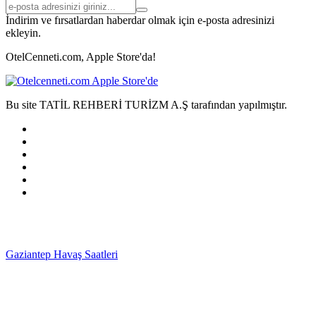
İndirim ve fırsatlardan haberdar olmak için e-posta adresinizi
ekleyin.
OtelCenneti.com, Apple Store'da!
Bu site TATİL REHBERİ TURİZM A.Ş tarafından yapılmıştır.
Gaziantep Havaş Saatleri
Haartransplantatie Tilburg &
Turkije
Haartransplantatie Heerlen & Turkije
Haartransplantatie
Nijmegen & Turkije
Haartransplantatie Arnhem &
Turkije
Haartransplantatie Amersfoort & Turkije
Haartransplantatie
Zoetermeer & Turkije
Haartransplantatie Zwolle &