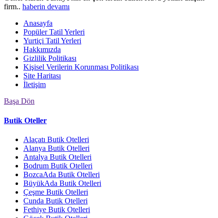
firm..
haberin devamı
Anasayfa
Popüler Tatil Yerleri
Yurtiçi Tatil Yerleri
Hakkımızda
Gizlilik Politikası
Kişisel Verilerin Korunması Politikası
Site Haritası
İletişim
Başa Dön
Butik Oteller
Alaçatı Butik Otelleri
Alanya Butik Otelleri
Antalya Butik Otelleri
Bodrum Butik Otelleri
BozcaAda Butik Otelleri
BüyükAda Butik Otelleri
Çeşme Butik Otelleri
Cunda Butik Otelleri
Fethiye Butik Otelleri