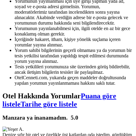
Yorumunun yayınlanması için üye girişi yapmalı yada ad,
soyad ve e-posta adresi girmelisin. Yorumun,
moderatörlerimiz tarafından incelendikten sonra yayına
alınacaktır. Akabinde verdiğin adrese bir e-posta gelecek ve
yorumunun durumu hakkında seni bilgilendirecektir.
Yorumunun yayınlanabilmesi için, ilgili otelde en az bir gece
konaklamış olman gerekir.
İçeriğinde hakaret, itham, kişiye yönelik suçlama içeren
yorumlar yayına alınmaz.
Yorum sahibi bilgilerinin geçerli olmaması ya da yorumun bir
tesis yetkilisi tarafından yapıldığı tespit edilmesi durumunda
yorum yayına alınmaz.
Tesis yetkilileri yorumunuza site üzerinden görüş bildirebilir,
ancak iletişim bilgilerin tesisler ile paylaşılmaz.
OtelCenneti.com, yukarıda geçen maddeler doğrultusunda
yapılan yorumun yayınlanmaması hakkını saklı tutar.
Otel Hakkında Yorumlar
Puana göre
listele
Tarihe göre listele
Manzara ya inanamadım.
5.0
Denize sıfır bir otel ve özelikle üst katlardan oda istedim. gördüğüm