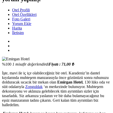
Otel Profili
Otel Özellikleri
Foto Galeri
Yorum Ekle
Harita
İletişim
%100
1 misafir değerlendirdi
Fiyatı : 71,00 ₺
İşte, mavi ile iç içe olabileceğiniz bir otel. Karadeniz’in dantel
kıyılarında muhteşem manzarasıyla önce gözünüzü sonra ruhunuzu
dolduracak sıcacık bir mekan olan
Emirgan Hotel
, 130 lüks oda ve
süit odalarıyla
Zonguldak
‘ın merkezinde bulunuyor. Muhteşem
dekorasyonu ve aklınıza gelebilecek tüm ayrıntıları sizler için
tasarladık. Siz arkanıza yaslanın ve bir daha bulamayacağınız bu
eşsiz manzaranın tadını çıkarın. Geri kalan tüm ayrıntıları biz
halledelim.