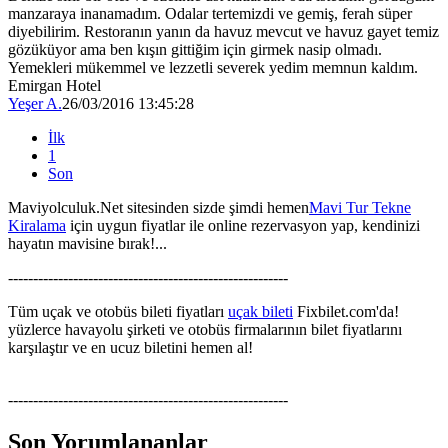
manzaraya inanamadım. Odalar tertemizdi ve gemiş, ferah süper
diyebilirim. Restoranın yanın da havuz mevcut ve havuz gayet temiz
gözüküyor ama ben kışın gittiğim için girmek nasip olmadı.
Yemekleri mükemmel ve lezzetli severek yedim memnun kaldım.
Emirgan Hotel
Yeşer A.
26/03/2016 13:45:28
İlk
1
Son
Maviyolculuk.Net sitesinden sizde şimdi hemen
Mavi Tur Tekne
Kiralama
için uygun fiyatlar ile online rezervasyon yap, kendinizi
hayatın mavisine bırak!...
--------------------------------------------------------
Tüm uçak ve otobüs bileti fiyatları
uçak bileti
Fixbilet.com'da!
yüzlerce havayolu şirketi ve otobüs firmalarının bilet fiyatlarını
karşılaştır ve en ucuz biletini hemen al!
--------------------------------------------------------
Son Yorumlananlar