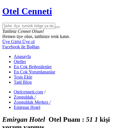
Otel Cenneti
Tatiliniz Cennet Olsun!
Hemen üye olun, tatilinize renk katın.
Üye Girişi
Üye ol
Facebook ile Bağlan
Anasayfa
Oteller
En Çok Beğenilenler
En Çok Yorumlananlar
Tesis Ekle
Tatil Blog
Otelcenneti.com
/
Zonguldak
/
Zonguldak Merkez
/
Emirgan Hotel
Emirgan Hotel
Otel Puanı :
5
1
1
kişi
yorum yapmış.