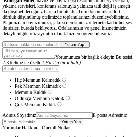
Emirgan Hotel
, havuz ve havuz başı restoranı, kafeterya ve barı,
yıkama servisleri, konferans salonuyla yalnızca tatil değil iş amaçlı
da düşünebileceğiniz harika bir oteldir. Tüm donanımları dört
dörtlük düşünülmüş otelimizde toplantılarınızı düzenleyebilirsiniz.
Plajımızdan havuzumuza, jakuzi den sınırsız internete kadar her şeyi
ile sizleri burada bekliyoruz. Odalarımızın ve genel hizmetimizin
detaylı bilgileriniz ayrıntılı olarak bizden öğrenebilirsiniz.
Yorum Yap
Yorumunuza bir başlık ekleyin Bu tesisi
2-3 kelime ile özetle
( Harika bir tatildi )
Hiç Memnun Kalmadık
Pek Memnun Kalmadık
Memnun Kaldık
Oldukça Memnun Kaldık
Çok Memnun Kaldık
Adınız Soyadınız
E-posta Adresiniz
Yorum Yap
Yorumlar Hakkında Önemli Notlar