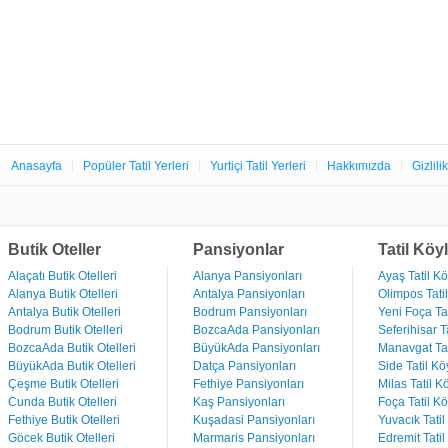
Anasayfa
Popüler Tatil Yerleri
Yurtiçi Tatil Yerleri
Hakkımızda
Gizlili
Butik Oteller
Pansiyonlar
Tatil Köyl
Alaçatı Butik Otelleri
Alanya Pansiyonları
Ayaş Tatil Kö
Alanya Butik Otelleri
Antalya Pansiyonları
Olimpos Tatil
Antalya Butik Otelleri
Bodrum Pansiyonları
Yeni Foça Tat
Bodrum Butik Otelleri
BozcaAda Pansiyonları
Seferihisar Ta
BozcaAda Butik Otelleri
BüyükAda Pansiyonları
Manavgat Tat
BüyükAda Butik Otelleri
Datça Pansiyonları
Side Tatil Kö
Çeşme Butik Otelleri
Fethiye Pansiyonları
Milas Tatil Kö
Cunda Butik Otelleri
Kaş Pansiyonları
Foça Tatil Kö
Fethiye Butik Otelleri
Kuşadasi Pansiyonları
Yuvacık Tatil
Göcek Butik Otelleri
Marmaris Pansiyonları
Edremit Tatil