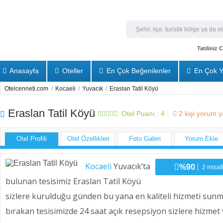
Tatiliniz
Anasayfa
Oteller
En Çok Beğenilenler
En Çok Y
Otelcenneti.com
/
Kocaeli
/
Yuvacık
/
Eraslan Tatil Köyü
Eraslan Tatil Köyü
Otel Puanı :
4
2
kişi yorum 
Otel Profili
Otel Özellikleri
Foto Galeri
Yorum Ekle
Kocaeli
Yuvacık’ta
%90
2 misafi
bulunan tesisimiz Eraslan Tatil Köyü
sizlere kurulduğu günden bu yana en kaliteli hizmeti sunmak
bırakan tesisimizde 24 saat açık resepsiyon sizlere hizmet