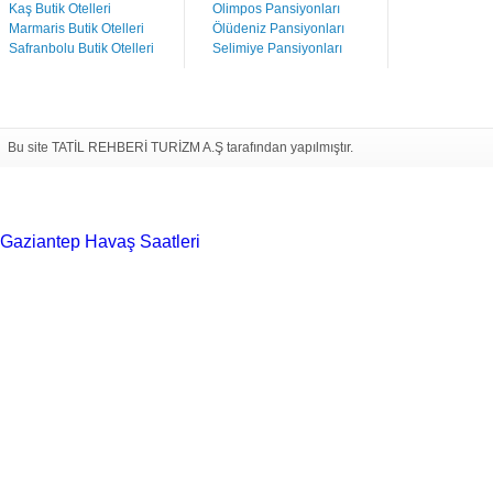
Kaş Butik Otelleri
Olimpos Pansiyonları
Marmaris Butik Otelleri
Ölüdeniz Pansiyonları
Safranbolu Butik Otelleri
Selimiye Pansiyonları
Bu site TATİL REHBERİ TURİZM A.Ş tarafından yapılmıştır.
Gaziantep Havaş Saatleri
Haartransplantatie Tilburg &
Turkije
Haartransplantatie Heerlen & Turkije
Haartransplantatie
Nijmegen & Turkije
Haartransplantatie Arnhem &
Turkije
Haartransplantatie Amersfoort &
Turkije
Haartransplantatie Zoetermeer &
Turkije
Haartransplantatie Zwolle & Turkije
Haartransplantatie
Maastricht & Turkije
Haartransplantatie Emmen &
Turkije
Haartransplantatie Ede & Turkije