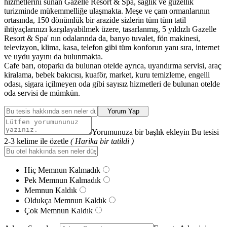
hizmetlerini sunan Gazelle Resort & Spa, sağlık ve güzellik
turizminde mükemmelliğe ulaşmakta. Meşe ve çam ormanlarının
ortasında, 150 dönümlük bir arazide sizlerin tüm tüm tatil
ihtiyaçlarınızı karşılayabilmek üzere, tasarlanmış, 5 yıldızlı Gazelle
Resort & Spa' nın odalarında da, banyo tuvalet, fön makinesi,
televizyon, klima, kasa, telefon gibi tüm konforun yanı sıra, internet
ve uydu yayını da bulunmakta.
Cafe barı, otoparkı da bulunan otelde ayrıca, uyandırma servisi, araç
kiralama, bebek bakıcısı, kuaför, market, kuru temizleme, engelli
odası, sigara içilmeyen oda gibi sayısız hizmetleri de bulunan otelde
oda servisi de mümkün.
Yorum Yap
Yorumunuza bir başlık ekleyin Bu tesisi
2-3 kelime ile özetle
( Harika bir tatildi )
Hiç Memnun Kalmadık
Pek Memnun Kalmadık
Memnun Kaldık
Oldukça Memnun Kaldık
Çok Memnun Kaldık