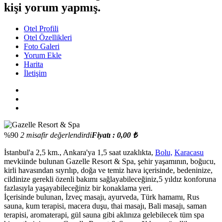
kişi yorum yapmış.
Otel Profili
Otel Özellikleri
Foto Galeri
Yorum Ekle
Harita
İletişim
%90
2 misafir değerlendirdi
Fiyatı : 0,00 ₺
İstanbul'a 2,5 km., Ankara'ya 1,5 saat uzaklıkta,
Bolu,
Karacasu
mevkiinde bulunan Gazelle Resort & Spa, şehir yaşamının, boğucu,
kirli havasından sıyrılıp, doğa ve temiz hava içerisinde, bedeninize,
cildinize gerekli özenli bakımı sağlayabileceğiniz,5 yıldız konforuna
fazlasıyla yaşayabileceğiniz bir konaklama yeri.
İçerisinde bulunan, İzveç masajı, ayurveda, Türk hamamı, Rus
sauna, kum terapisi, macera duşu, thai masajı, Bali masajı, saman
terapisi, aromaterapi, gül sauna gibi aklınıza gelebilecek tüm spa