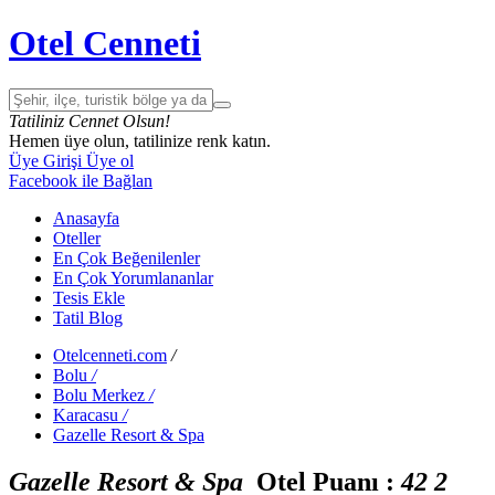
Otel Cenneti
Tatiliniz Cennet Olsun!
Hemen üye olun, tatilinize renk katın.
Üye Girişi
Üye ol
Facebook ile Bağlan
Anasayfa
Oteller
En Çok Beğenilenler
En Çok Yorumlananlar
Tesis Ekle
Tatil Blog
Otelcenneti.com
/
Bolu
/
Bolu Merkez
/
Karacasu
/
Gazelle Resort & Spa
Gazelle Resort & Spa
Otel Puanı :
4
2
2