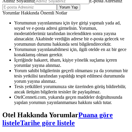
Adınız Soyadınız
E-posta Adresiniz
Yorum Yap
Yorumlar Hakkında Önemli Notlar
Yorumunun yayınlanması için üye girişi yapmalı yada ad,
soyad ve e-posta adresi girmelisin. Yorumun,
moderatörlerimiz tarafından incelendikten sonra yayına
alınacaktır. Akabinde verdiğin adrese bir e-posta gelecek ve
yorumunun durumu hakkında seni bilgilendirecektir.
Yorumunun yayınlanabilmesi için, ilgili otelde en az bir gece
konaklamış olman gerekir.
İçeriğinde hakaret, itham, kişiye yönelik suçlama içeren
yorumlar yayına alınmaz.
Yorum sahibi bilgilerinin geçerli olmaması ya da yorumun bir
tesis yetkilisi tarafından yapıldığı tespit edilmesi durumunda
yorum yayına alınmaz.
Tesis yetkilileri yorumunuza site üzerinden görüş bildirebilir,
ancak iletişim bilgilerin tesisler ile paylaşılmaz.
OtelCenneti.com, yukarıda geçen maddeler doğrultusunda
yapılan yorumun yayınlanmaması hakkını saklı tutar.
Otel Hakkında Yorumlar
Puana göre
listele
Tarihe göre listele