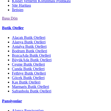
Kişisel Verilerin Korunması Politikası
Site Haritası
İletişim
Başa Dön
Butik Oteller
Alaçatı Butik Otelleri
Alanya Butik Otelleri
Antalya Butik Otelleri
Bodrum Butik Otelleri
BozcaAda Butik Otelleri
BüyükAda Butik Otelleri
Çeşme Butik Otelleri
Cunda Butik Otelleri
Fethiye Butik Otelleri
Göcek Butik Otelleri
Kaş Butik Otelleri
Marmaris Butik Otelleri
Safranbolu Butik Otelleri
Pansiyonlar
Alanya Pansiyonları