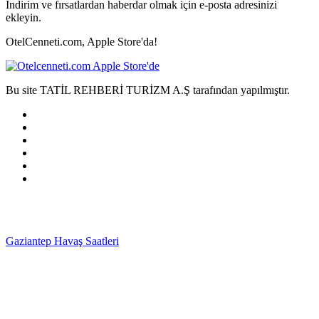
İndirim ve fırsatlardan haberdar olmak için e-posta adresinizi
ekleyin.
OtelCenneti.com, Apple Store'da!
Bu site TATİL REHBERİ TURİZM A.Ş tarafından yapılmıştır.
Gaziantep Havaş Saatleri
Haartransplantatie Tilburg &
Turkije
Haartransplantatie Heerlen & Turkije
Haartransplantatie
Nijmegen & Turkije
Haartransplantatie Arnhem &
Turkije
Haartransplantatie Amersfoort & Turkije
Haartransplantatie
Zoetermeer & Turkije
Haartransplantatie Zwolle &
Turkije
Haartransplantatie Maastricht & Turkije
Haartransplantatie
Emmen & Turkije
Haartransplantatie Ede & Turkije