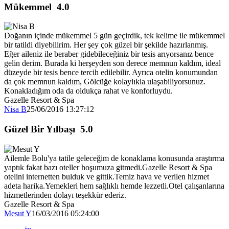
Mükemmel
4.0
Doğanın içinde mükemmel 5 gün geçirdik, tek kelime ile mükemmel
bir tatildi diyebilirim. Her şey çok güzel bir şekilde hazırlanmış.
Eğer aileniz ile beraber gidebileceğiniz bir tesis arıyorsanız bence
gelin derim. Burada ki herşeyden son derece memnun kaldım, ideal
düzeyde bir tesis bence tercih edilebilir. Ayrıca otelin konumundan
da çok memnun kaldım, Gölcüğe kolaylıkla ulaşabiliyorsunuz.
Konakladığım oda da oldukça rahat ve konforluydu.
Gazelle Resort & Spa
Nisa B
25/06/2016 13:27:12
Güzel Bir Yılbaşı
5.0
Ailemle Bolu'ya tatile geleceğim de konaklama konusunda araştırma
yaptık fakat bazı oteller hoşumuza gitmedi.Gazelle Resort & Spa
otelini internetten bulduk ve gittik.Temiz hava ve verilen hizmet
adeta harika.Yemekleri hem sağlıklı hemde lezzetli.Otel çalışanlarına
hizmetlerinden dolayı teşekkür ederiz.
Gazelle Resort & Spa
Mesut Y
16/03/2016 05:24:00