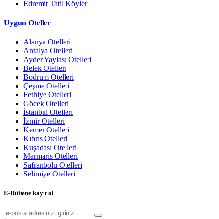
Edremit Tatil Köyleri
Uygun Oteller
Alanya Otelleri
Antalya Otelleri
Ayder Yaylası Otelleri
Belek Otelleri
Bodrum Otelleri
Çeşme Otelleri
Fethiye Otelleri
Göcek Otelleri
İstanbul Otelleri
İzmir Otelleri
Kemer Otelleri
Kıbrıs Otelleri
Kuşadası Otelleri
Marmaris Otelleri
Safranbolu Otelleri
Selimiye Otelleri
E-Bültene kayıt ol