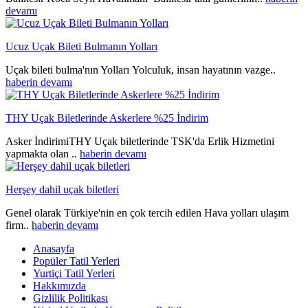
devamı
Ucuz Uçak Bileti Bulmanın Yolları
Uçak bileti bulma'nın Yolları Yolculuk, insan hayatının vazge..
haberin devamı
THY Uçak Biletlerinde Askerlere %25 İndirim
Asker İndirimiTHY Uçak biletlerinde TSK'da Erlik Hizmetini
yapmakta olan ..
haberin devamı
Herşey dahil uçak biletleri
Genel olarak Türkiye'nin en çok tercih edilen Hava yolları ulaşım
firm..
haberin devamı
Anasayfa
Popüler Tatil Yerleri
Yurtiçi Tatil Yerleri
Hakkımızda
Gizlilik Politikası